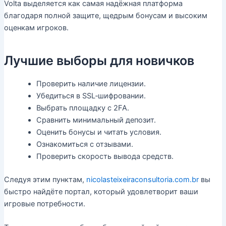
Volta выделяется как самая надёжная платформа
благодаря полной защите, щедрым бонусам и высоким
оценкам игроков.
Лучшие выборы для новичков
Проверить наличие лицензии.
Убедиться в SSL‑шифровании.
Выбрать площадку с 2FA.
Сравнить минимальный депозит.
Оценить бонусы и читать условия.
Ознакомиться с отзывами.
Проверить скорость вывода средств.
Следуя этим пунктам,
nicolasteixeiraconsultoria.com.br
вы
быстро найдёте портал, который удовлетворит ваши
игровые потребности.