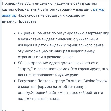
Проверяйте SSL и лицензию: надежные сайты казино
казино официальный сайт регистрация – ваш щит:
pin-up
авиатор
.Надёжность не сводится к красивому
дизайну.Проверьте:
Лицензия.Комитет по регулированию азартных игр
в Казахстане выдает лицензии с уникальным
номером и датой выдачи.У официального сайта
эту информацию обычно размещают внизу
страницы или в разделе “О нас”.
SSL‑шифрование.Адрес должен начинаться с
“https://” и показывать замок.Это гарантирует, что
данные не попадают в чужие руки.
Репутация.Порталы вроде Trustpilot, CasinoReview
и местные форумы дают объективную
оценку.Хороший сайт имеет высокий рейтинг и
положительные отзывы.