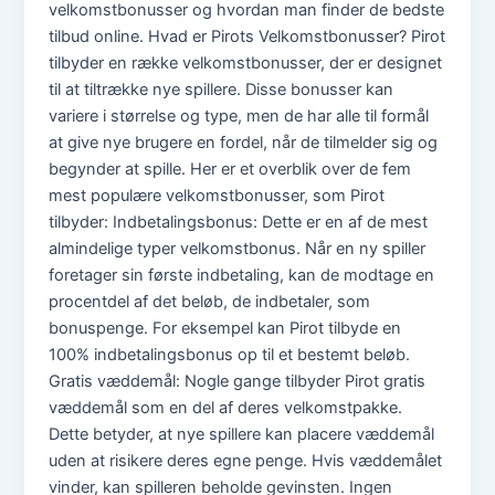
velkomstbonusser og hvordan man finder de bedste
tilbud online. Hvad er Pirots Velkomstbonusser? Pirot
tilbyder en række velkomstbonusser, der er designet
til at tiltrække nye spillere. Disse bonusser kan
variere i størrelse og type, men de har alle til formål
at give nye brugere en fordel, når de tilmelder sig og
begynder at spille. Her er et overblik over de fem
mest populære velkomstbonusser, som Pirot
tilbyder: Indbetalingsbonus: Dette er en af de mest
almindelige typer velkomstbonus. Når en ny spiller
foretager sin første indbetaling, kan de modtage en
procentdel af det beløb, de indbetaler, som
bonuspenge. For eksempel kan Pirot tilbyde en
100% indbetalingsbonus op til et bestemt beløb.
Gratis væddemål: Nogle gange tilbyder Pirot gratis
væddemål som en del af deres velkomstpakke.
Dette betyder, at nye spillere kan placere væddemål
uden at risikere deres egne penge. Hvis væddemålet
vinder, kan spilleren beholde gevinsten. Ingen