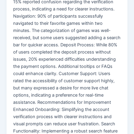
15% reported confusion regarding the verification
process, indicating a need for clearer instructions.
Navigation: 90% of participants successfully
navigated to their favorite games within two
minutes. The categorization of games was well-
received, but some users suggested adding a search
bar for quicker access. Deposit Process: While 80%
of users completed the deposit process without
issues, 20% experienced difficulties understanding
the payment options. Additional tooltips or FAQs
could enhance clarity. Customer Support: Users
rated the accessibility of customer support highly,
but many expressed a desire for more live chat
options, indicating a preference for real-time
assistance. Recommendations for Improvement
Enhanced Onboarding: Simplifying the account
verification process with clearer instructions and
visual prompts can reduce user frustration. Search
Functionality: Implementing a robust search feature