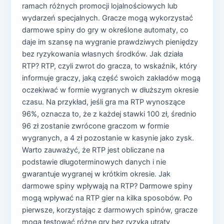
ramach różnych promocji lojalnościowych lub
wydarzeń specjalnych. Gracze mogą wykorzystać
darmowe spiny do gry w określone automaty, co
daje im szansę na wygranie prawdziwych pieniędzy
bez ryzykowania własnych środków. Jak działa
RTP? RTP, czyli zwrot do gracza, to wskaźnik, który
informuje graczy, jaką część swoich zakładów mogą
oczekiwać w formie wygranych w dłuższym okresie
czasu. Na przykład, jeśli gra ma RTP wynoszące
96%, oznacza to, że z każdej stawki 100 zł, średnio
96 zł zostanie zwrócone graczom w formie
wygranych, a 4 zł pozostanie w kasynie jako zysk.
Warto zauważyć, że RTP jest obliczane na
podstawie długoterminowych danych i nie
gwarantuje wygranej w krótkim okresie. Jak
darmowe spiny wpływają na RTP? Darmowe spiny
mogą wpływać na RTP gier na kilka sposobów. Po
pierwsze, korzystając z darmowych spinów, gracze
mogą testować różne gry bez ryzyka utraty