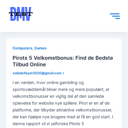
Skip
Post
to
pagination
content
Computers, Games
Pirots 5 Velkomstbonus: Find de Bedste
Tilbud Online
sobiakifayat2020@gmail.com
/
I en verden, hvor online gambling og
sportsvæddemål bliver mere og mere populært, er
velkomstbonusser en vigtig del af den samlede
oplevelse for website nye spillere. Pirot er en af de
platforme, der tilbyder attraktive velkomstbonusser,
der kan hjælpe nye brugere med at få en god start. I
denne rapport vil vi udforske Pirots 5