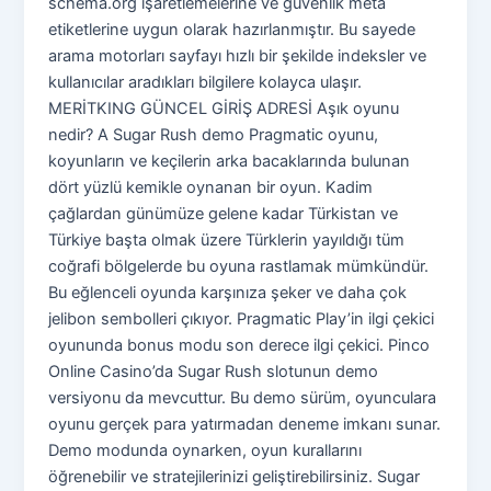
schema.org işaretlemelerine ve güvenlik meta
etiketlerine uygun olarak hazırlanmıştır. Bu sayede
arama motorları sayfayı hızlı bir şekilde indeksler ve
kullanıcılar aradıkları bilgilere kolayca ulaşır.
MERİTKING GÜNCEL GİRİŞ ADRESİ Aşık oyunu
nedir? A Sugar Rush demo Pragmatic oyunu,
koyunların ve keçilerin arka bacaklarında bulunan
dört yüzlü kemikle oynanan bir oyun. Kadim
çağlardan günümüze gelene kadar Türkistan ve
Türkiye başta olmak üzere Türklerin yayıldığı tüm
coğrafi bölgelerde bu oyuna rastlamak mümkündür.
Bu eğlenceli oyunda karşınıza şeker ve daha çok
jelibon sembolleri çıkıyor. Pragmatic Play’in ilgi çekici
oyununda bonus modu son derece ilgi çekici. Pinco
Online Casino’da Sugar Rush slotunun demo
versiyonu da mevcuttur. Bu demo sürüm, oyunculara
oyunu gerçek para yatırmadan deneme imkanı sunar.
Demo modunda oynarken, oyun kurallarını
öğrenebilir ve stratejilerinizi geliştirebilirsiniz. Sugar