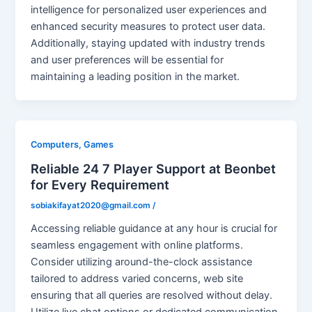
intelligence for personalized user experiences and
enhanced security measures to protect user data.
Additionally, staying updated with industry trends
and user preferences will be essential for
maintaining a leading position in the market.
Computers, Games
Reliable 24 7 Player Support at Beonbet
for Every Requirement
sobiakifayat2020@gmail.com
/
Accessing reliable guidance at any hour is crucial for
seamless engagement with online platforms.
Consider utilizing around-the-clock assistance
tailored to address varied concerns, web site
ensuring that all queries are resolved without delay.