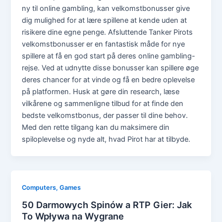
ny til online gambling, kan velkomstbonusser give
dig mulighed for at lære spillene at kende uden at
risikere dine egne penge. Afsluttende Tanker Pirots
velkomstbonusser er en fantastisk måde for nye
spillere at få en god start på deres online gambling-
rejse. Ved at udnytte disse bonusser kan spillere øge
deres chancer for at vinde og få en bedre oplevelse
på platformen. Husk at gøre din research, læse
vilkårene og sammenligne tilbud for at finde den
bedste velkomstbonus, der passer til dine behov.
Med den rette tilgang kan du maksimere din
spiloplevelse og nyde alt, hvad Pirot har at tilbyde.
Computers, Games
50 Darmowych Spinów a RTP Gier: Jak
To Wpływa na Wygrane