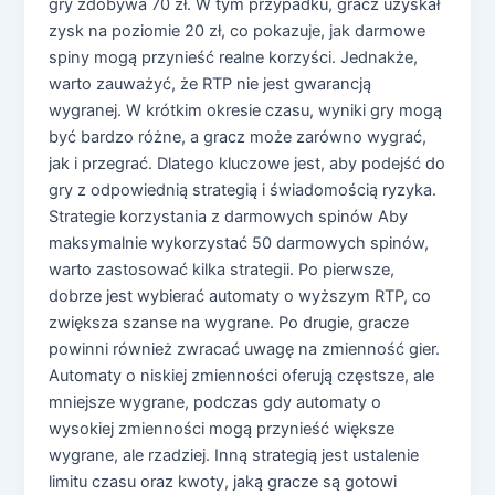
gry zdobywa 70 zł. W tym przypadku, gracz uzyskał
zysk na poziomie 20 zł, co pokazuje, jak darmowe
spiny mogą przynieść realne korzyści. Jednakże,
warto zauważyć, że RTP nie jest gwarancją
wygranej. W krótkim okresie czasu, wyniki gry mogą
być bardzo różne, a gracz może zarówno wygrać,
jak i przegrać. Dlatego kluczowe jest, aby podejść do
gry z odpowiednią strategią i świadomością ryzyka.
Strategie korzystania z darmowych spinów Aby
maksymalnie wykorzystać 50 darmowych spinów,
warto zastosować kilka strategii. Po pierwsze,
dobrze jest wybierać automaty o wyższym RTP, co
zwiększa szanse na wygrane. Po drugie, gracze
powinni również zwracać uwagę na zmienność gier.
Automaty o niskiej zmienności oferują częstsze, ale
mniejsze wygrane, podczas gdy automaty o
wysokiej zmienności mogą przynieść większe
wygrane, ale rzadziej. Inną strategią jest ustalenie
limitu czasu oraz kwoty, jaką gracze są gotowi