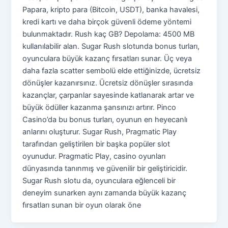
Papara, kripto para (Bitcoin, USDT), banka havalesi,
kredi kartı ve daha birçok güvenli ödeme yöntemi
bulunmaktadır. Rush kaç GB? Depolama: 4500 MB
kullanılabilir alan. Sugar Rush slotunda bonus turları,
oyunculara büyük kazanç fırsatları sunar. Üç veya
daha fazla scatter sembolü elde ettiğinizde, ücretsiz
dönüşler kazanırsınız. Ücretsiz dönüşler sırasında
kazançlar, çarpanlar sayesinde katlanarak artar ve
büyük ödüller kazanma şansınızı artırır. Pinco
Casino’da bu bonus turları, oyunun en heyecanlı
anlarını oluşturur. Sugar Rush, Pragmatic Play
tarafından geliştirilen bir başka popüler slot
oyunudur. Pragmatic Play, casino oyunları
dünyasında tanınmış ve güvenilir bir geliştiricidir.
Sugar Rush slotu da, oyunculara eğlenceli bir
deneyim sunarken aynı zamanda büyük kazanç
fırsatları sunan bir oyun olarak öne