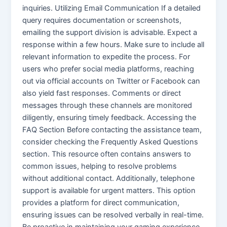
inquiries. Utilizing Email Communication If a detailed
query requires documentation or screenshots,
emailing the support division is advisable. Expect a
response within a few hours. Make sure to include all
relevant information to expedite the process. For
users who prefer social media platforms, reaching
out via official accounts on Twitter or Facebook can
also yield fast responses. Comments or direct
messages through these channels are monitored
diligently, ensuring timely feedback. Accessing the
FAQ Section Before contacting the assistance team,
consider checking the Frequently Asked Questions
section. This resource often contains answers to
common issues, helping to resolve problems
without additional contact. Additionally, telephone
support is available for urgent matters. This option
provides a platform for direct communication,
ensuring issues can be resolved verbally in real-time.