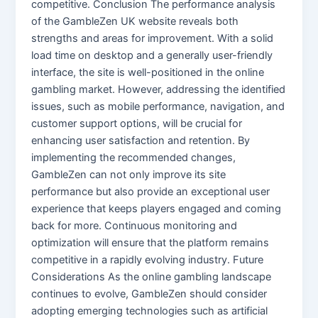
competitive. Conclusion The performance analysis
of the GambleZen UK website reveals both
strengths and areas for improvement. With a solid
load time on desktop and a generally user-friendly
interface, the site is well-positioned in the online
gambling market. However, addressing the identified
issues, such as mobile performance, navigation, and
customer support options, will be crucial for
enhancing user satisfaction and retention. By
implementing the recommended changes,
GambleZen can not only improve its site
performance but also provide an exceptional user
experience that keeps players engaged and coming
back for more. Continuous monitoring and
optimization will ensure that the platform remains
competitive in a rapidly evolving industry. Future
Considerations As the online gambling landscape
continues to evolve, GambleZen should consider
adopting emerging technologies such as artificial