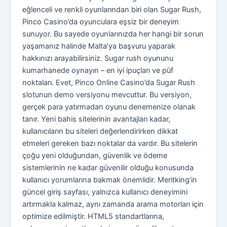
eğlenceli ve renkli oyunlarından biri olan Sugar Rush,
Pinco Casino’da oyunculara eşsiz bir deneyim
sunuyor. Bu sayede oyunlarınızda her hangi bir sorun
yaşamanız halinde Malta’ya başvuru yaparak
hakkınızı arayabilirsiniz. Sugar rush oyununu
kumarhanede oynayın – en iyi ipuçları ve püf
noktaları. Evet, Pinco Online Casino’da Sugar Rush
slotunun demo versiyonu mevcuttur. Bu versiyon,
gerçek para yatırmadan oyunu denemenize olanak
tanır. Yeni bahis sitelerinin avantajları kadar,
kullanıcıların bu siteleri değerlendirirken dikkat
etmeleri gereken bazı noktalar da vardır. Bu sitelerin
çoğu yeni olduğundan, güvenlik ve ödeme
sistemlerinin ne kadar güvenilir olduğu konusunda
kullanıcı yorumlarına bakmak önemlidir. Meritking’in
güncel giriş sayfası, yalnızca kullanıcı deneyimini
artırmakla kalmaz, aynı zamanda arama motorları için
optimize edilmiştir. HTML5 standartlarına,