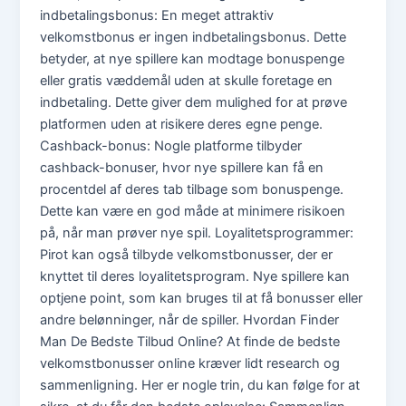
indbetalingsbonus: En meget attraktiv
velkomstbonus er ingen indbetalingsbonus. Dette
betyder, at nye spillere kan modtage bonuspenge
eller gratis væddemål uden at skulle foretage en
indbetaling. Dette giver dem mulighed for at prøve
platformen uden at risikere deres egne penge.
Cashback-bonus: Nogle platforme tilbyder
cashback-bonuser, hvor nye spillere kan få en
procentdel af deres tab tilbage som bonuspenge.
Dette kan være en god måde at minimere risikoen
på, når man prøver nye spil. Loyalitetsprogrammer:
Pirot kan også tilbyde velkomstbonusser, der er
knyttet til deres loyalitetsprogram. Nye spillere kan
optjene point, som kan bruges til at få bonusser eller
andre belønninger, når de spiller. Hvordan Finder
Man De Bedste Tilbud Online? At finde de bedste
velkomstbonusser online kræver lidt research og
sammenligning. Her er nogle trin, du kan følge for at