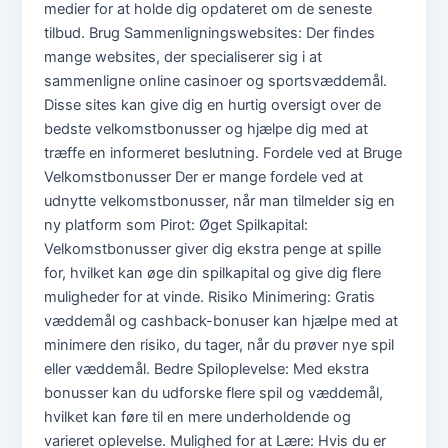
medier for at holde dig opdateret om de seneste
tilbud. Brug Sammenligningswebsites: Der findes
mange websites, der specialiserer sig i at
sammenligne online casinoer og sportsvæddemål.
Disse sites kan give dig en hurtig oversigt over de
bedste velkomstbonusser og hjælpe dig med at
træffe en informeret beslutning. Fordele ved at Bruge
Velkomstbonusser Der er mange fordele ved at
udnytte velkomstbonusser, når man tilmelder sig en
ny platform som Pirot: Øget Spilkapital:
Velkomstbonusser giver dig ekstra penge at spille
for, hvilket kan øge din spilkapital og give dig flere
muligheder for at vinde. Risiko Minimering: Gratis
væddemål og cashback-bonuser kan hjælpe med at
minimere den risiko, du tager, når du prøver nye spil
eller væddemål. Bedre Spiloplevelse: Med ekstra
bonusser kan du udforske flere spil og væddemål,
hvilket kan føre til en mere underholdende og
varieret oplevelse. Mulighed for at Lære: Hvis du er