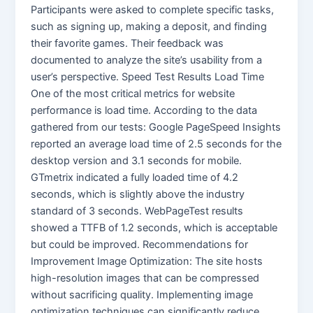
Participants were asked to complete specific tasks,
such as signing up, making a deposit, and finding
their favorite games. Their feedback was
documented to analyze the site’s usability from a
user’s perspective. Speed Test Results Load Time
One of the most critical metrics for website
performance is load time. According to the data
gathered from our tests: Google PageSpeed Insights
reported an average load time of 2.5 seconds for the
desktop version and 3.1 seconds for mobile.
GTmetrix indicated a fully loaded time of 4.2
seconds, which is slightly above the industry
standard of 3 seconds. WebPageTest results
showed a TTFB of 1.2 seconds, which is acceptable
but could be improved. Recommendations for
Improvement Image Optimization: The site hosts
high-resolution images that can be compressed
without sacrificing quality. Implementing image
optimization techniques can significantly reduce