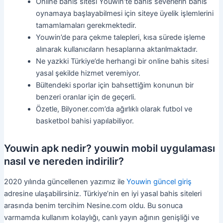
Online bahis sitesi Youwin’te bahis severlerin bahis
oynamaya başlayabilmesi için siteye üyelik işlemlerini
tamamlamaları gerekmektedir.
Youwin’de para çekme talepleri, kısa sürede işleme
alınarak kullanıcıların hesaplarına aktarılmaktadır.
Ne yazkki Türkiye’de herhangi bir online bahis sitesi
yasal şekilde hizmet veremiyor.
Bültendeki sporlar için bahsettiğim konunun bir
benzeri oranlar için de geçerli.
Özetle, Bilyoner.com’da ağırlıklı olarak futbol ve
basketbol bahisi yapılabiliyor.
Youwin apk nedir? youwin mobil uygulaması
nasıl ve nereden indirilir?
2020 yılında güncellenen yazımız ile
Youwin güncel giriş
adresine ulaşabilirsiniz. Türkiye’nin en iyi yasal bahis siteleri
arasında benim tercihim Nesine.com oldu. Bu sonuca
varmamda kullanım kolaylığı, canlı yayın ağının genişliği ve