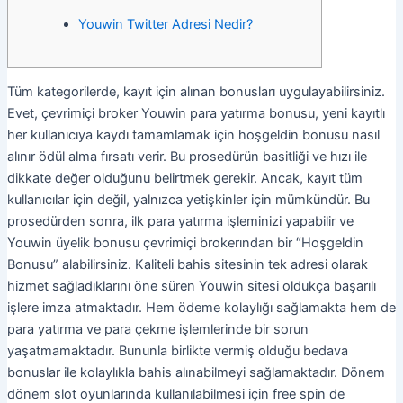
Youwin Twitter Adresi Nedir?
Tüm kategorilerde, kayıt için alınan bonusları uygulayabilirsiniz.
Evet, çevrimiçi broker Youwin para yatırma bonusu, yeni kayıtlı
her kullanıcıya kaydı tamamlamak için hoşgeldin bonusu nasıl
alınır ödül alma fırsatı verir. Bu prosedürün basitliği ve hızı ile
dikkate değer olduğunu belirtmek gerekir. Ancak, kayıt tüm
kullanıcılar için değil, yalnızca yetişkinler için mümkündür. Bu
prosedürden sonra, ilk para yatırma işleminizi yapabilir ve
Youwin üyelik bonusu çevrimiçi brokerından bir “Hoşgeldin
Bonusu” alabilirsiniz. Kaliteli bahis sitesinin tek adresi olarak
hizmet sağladıklarını öne süren Youwin sitesi oldukça başarılı
işlere imza atmaktadır. Hem ödeme kolaylığı sağlamakta hem de
para yatırma ve para çekme işlemlerinde bir sorun
yaşatmamaktadır. Bununla birlikte vermiş olduğu bedava
bonuslar ile kolaylıkla bahis alınabilmeyi sağlamaktadır. Dönem
dönem slot oyunlarında kullanılabilmesi için free spin de