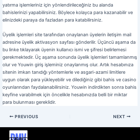
yatırma işlemleriniz için yönlendirileceğiniz bu alanda
bahislerinizi yapabilirsiniz. Böylece kolayca para kazanabilir ve
elinizdeki paraya da fazladan para katabilirsiniz.
Üyelik işlemleri site tarafından onaylanan üyelerin iletişim mail
adresine üyelik aktivasyon sayfası gönderilir. Üçüncü aşama da
bu linke tıklayarak üyenin kullanıcı ismi ve şifresi belirlemesi
gerekmektedir. Üç aşama sonunda üyelik işlemleri tamamlanmış
olur ve Youwin giriş işleminiz onaylanmış olur. Artık hesabınıza
sitenin imkan tanıdığı yöntemlerle ve asgari-azami limitlere
uygun olarak para yükleyebilir ve dilediğiniz gibi bahis ve casino
oyunlarından faydalanabilirsiniz. Youwin indirdikten sonra bahis
keyfine varabilmek için öncelikle hesabınızda belli bir miktar
para bulunması gereklidir.
PREVIOUS
NEXT