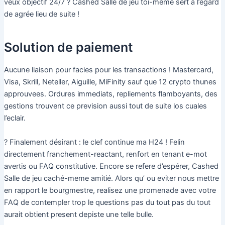
veux objectif 24/7 ? Cashed Salle de jeu toi-même sert à l’égard
de agrée lieu de suite !
Solution de paiement
Aucune liaison pour facies pour les transactions ! Mastercard,
Visa, Skrill, Neteller, Aiguille, MiFinity sauf que 12 crypto thunes
approuvees. Ordures immediats, repliements flamboyants, des
gestions trouvent ce prevision aussi tout de suite los cuales
l’eclair.
? Finalement désirant : le clef continue ma H24 ! Felin
directement franchement-reactant, renfort en tenant e-mot
avertis ou FAQ constitutive. Encore se refere d’espérer, Cashed
Salle de jeu caché-meme amitié. Alors qu’ ou eviter nous mettre
en rapport le bourgmestre, realisez une promenade avec votre
FAQ de contempler trop le questions pas du tout pas du tout
aurait obtient present depiste une telle bulle.