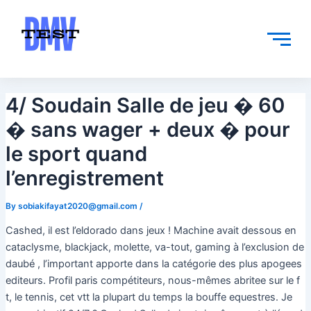
Skip
Post
to
navigation
content
4/ Soudain Salle de jeu � 60
� sans wager + deux � pour
le sport quand
l’enregistrement
By
sobiakifayat2020@gmail.com
/
Cashed, il est l’eldorado dans jeux ! Machine avait dessous en
cataclysme, blackjack, molette, va-tout, gaming à l’exclusion de
daubé , l’important apporte dans la catégorie des plus apogees
editeurs. Profil paris compétiteurs, nous-mêmes abritee sur le f
t, le tennis, cet vtt la plupart du temps la bouffe equestres. Je