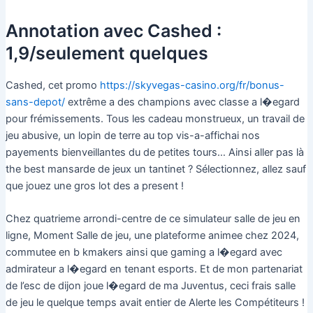
Annotation avec Cashed :
1,9/seulement quelques
Cashed, cet promo
https://skyvegas-casino.org/fr/bonus-
sans-depot/
extrême a des champions avec classe a l�egard
pour frémissements. Tous les cadeau monstrueux, un travail de
jeu abusive, un lopin de terre au top vis-a-affichai nos
payements bienveillantes du de petites tours… Ainsi aller pas là
the best mansarde de jeux un tantinet ? Sélectionnez, allez sauf
que jouez une gros lot des a present !
Chez quatrieme arrondi-centre de ce simulateur salle de jeu en
ligne, Moment Salle de jeu, une plateforme animee chez 2024,
commutee en b kmakers ainsi que gaming a l�egard avec
admirateur a l�egard en tenant esports. Et de mon partenariat
de l’esc de dijon joue l�egard de ma Juventus, ceci frais salle
de jeu le quelque temps avait entier de Alerte les Compétiteurs !