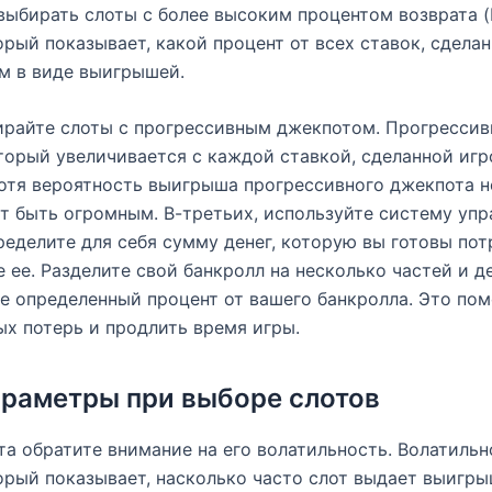
выбирать слоты с более высоким процентом возврата (R
орый показывает, какой процент от всех ставок, сдела
м в виде выигрышей.
ирайте слоты с прогрессивным джекпотом. Прогрессив
оторый увеличивается с каждой ставкой, сделанной игр
Хотя вероятность выигрыша прогрессивного джекпота н
 быть огромным. В-третьих, используйте систему упр
еделите для себя сумму денег, которую вы готовы потр
 ее. Разделите свой банкролл на несколько частей и д
 определенный процент от вашего банкролла. Это по
ых потерь и продлить время игры.
раметры при выборе слотов
а обратите внимание на его волатильность. Волатильн
торый показывает, насколько часто слот выдает выигры