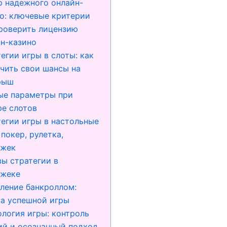
 надежного онлайн-
о: ключевые критерии
роверить лицензию
н-казино
егии игры в слоты: как
чить свои шансы на
рыш
ые параметры при
е слотов
егии игры в настольные
 покер, рулетка,
джек
ы стратегии в
джеке
ление банкроллом:
а успешной игры
логия игры: контроль
й и осознанный подход