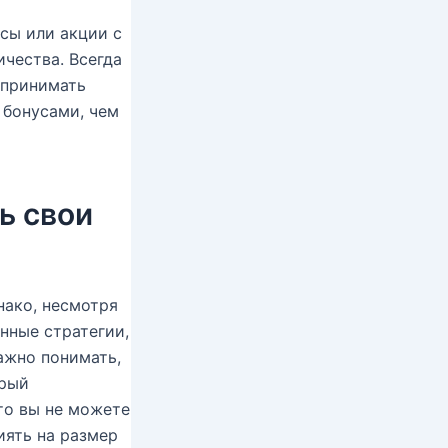
сы или акции с
чества. Всегда
 принимать
 бонусами, чем
ь свои
нако, несмотря
нные стратегии,
ажно понимать,
орый
что вы не можете
иять на размер