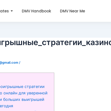
tates
DMV Handbook
DMV Near Me
игрышные_стратегии_казин
0@gmail.com
/
роигрышные стратегии
о онлайн для уверенной
 и больших выигрышей
егодня