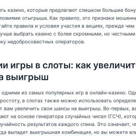
ять казино, которые предлагают слишком большие бону
ловиями отыгрыша. Как правило, это признаки мошенни
тайте правила и условия участия в акциях, прежде чем
Лучше выбрать казино с более скромными, но честными
шку недобросовестных операторов.
и игры в слоты: как увеличит
а выигрыш
 одними из самых популярных игр в онлайн-казино. Од
ростоту, в слотах также можно использовать определе
т вам увеличить свои шансы на выигрыш. Во-первых, в
ают на основе генератора случайных чисел (ГСЧ), кот
учайность результатов каждого спина. Это означает, 
огда выпадет выигрышная комбинация, но вы можете вл