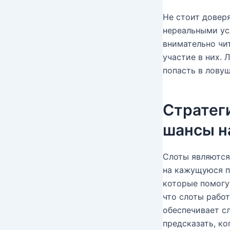
Не стоит довер
нереальными ус
внимательно чи
участие в них. 
попасть в лову
Стратеги
шансы н
Слоты являются
на кажущуюся п
которые помогу
что слоты работ
обеспечивает сл
предсказать, к