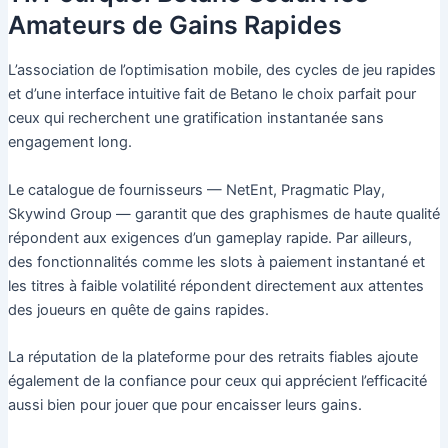
Amateurs de Gains Rapides
L’association de l’optimisation mobile, des cycles de jeu rapides
et d’une interface intuitive fait de Betano le choix parfait pour
ceux qui recherchent une gratification instantanée sans
engagement long.
Le catalogue de fournisseurs — NetEnt, Pragmatic Play,
Skywind Group — garantit que des graphismes de haute qualité
répondent aux exigences d’un gameplay rapide. Par ailleurs,
des fonctionnalités comme les slots à paiement instantané et
les titres à faible volatilité répondent directement aux attentes
des joueurs en quête de gains rapides.
La réputation de la plateforme pour des retraits fiables ajoute
également de la confiance pour ceux qui apprécient l’efficacité
aussi bien pour jouer que pour encaisser leurs gains.