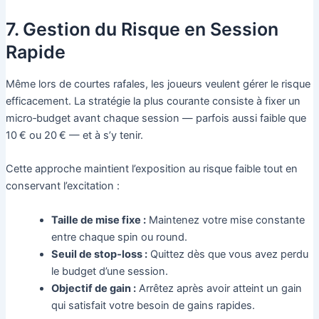
7. Gestion du Risque en Session
Rapide
Même lors de courtes rafales, les joueurs veulent gérer le risque
efficacement. La stratégie la plus courante consiste à fixer un
micro‑budget avant chaque session — parfois aussi faible que
10 € ou 20 € — et à s’y tenir.
Cette approche maintient l’exposition au risque faible tout en
conservant l’excitation :
Taille de mise fixe :
Maintenez votre mise constante
entre chaque spin ou round.
Seuil de stop‑loss :
Quittez dès que vous avez perdu
le budget d’une session.
Objectif de gain :
Arrêtez après avoir atteint un gain
qui satisfait votre besoin de gains rapides.