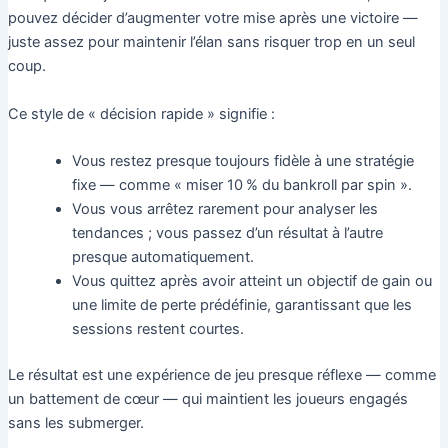
pouvez décider d’augmenter votre mise après une victoire —
juste assez pour maintenir l’élan sans risquer trop en un seul
coup.
Ce style de « décision rapide » signifie :
Vous restez presque toujours fidèle à une stratégie
fixe — comme « miser 10 % du bankroll par spin ».
Vous vous arrêtez rarement pour analyser les
tendances ; vous passez d’un résultat à l’autre
presque automatiquement.
Vous quittez après avoir atteint un objectif de gain ou
une limite de perte prédéfinie, garantissant que les
sessions restent courtes.
Le résultat est une expérience de jeu presque réflexe — comme
un battement de cœur — qui maintient les joueurs engagés
sans les submerger.