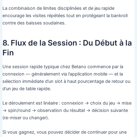
La combinaison de limites disciplinées et de jeu rapide
encourage les visites répétées tout en protégeant la bankroll
contre des baisses soudaines.
8. Flux de la Session : Du Début à la
Fin
Une session rapide typique chez Betano commence par la
connexion — généralement via l’application mobile — et la
sélection immédiate d’un slot à haut pourcentage de retour ou
d’un jeu de table rapide.
Le déroulement est linéaire : connexion → choix du jeu → mise
→ spin/round → observation du résultat → décision suivante
(re-miser ou changer).
Si vous gagnez, vous pouvez décider de continuer pour une