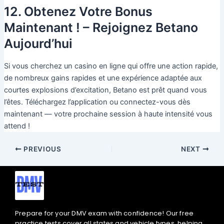
12. Obtenez Votre Bonus
Maintenant ! – Rejoignez Betano
Aujourd’hui
Si vous cherchez un casino en ligne qui offre une action rapide,
de nombreux gains rapides et une expérience adaptée aux
courtes explosions d’excitation, Betano est prêt quand vous
l’êtes. Téléchargez l’application ou connectez-vous dès
maintenant — votre prochaine session à haute intensité vous
attend !
PREVIOUS
NEXT
Prepare for your DMV exam with confidence! Our free
practice tests cover all states and vehicle types, helping