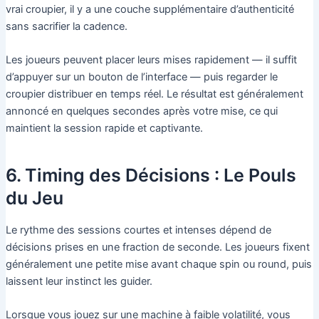
vrai croupier, il y a une couche supplémentaire d’authenticité
sans sacrifier la cadence.
Les joueurs peuvent placer leurs mises rapidement — il suffit
d’appuyer sur un bouton de l’interface — puis regarder le
croupier distribuer en temps réel. Le résultat est généralement
annoncé en quelques secondes après votre mise, ce qui
maintient la session rapide et captivante.
6. Timing des Décisions : Le Pouls
du Jeu
Le rythme des sessions courtes et intenses dépend de
décisions prises en une fraction de seconde. Les joueurs fixent
généralement une petite mise avant chaque spin ou round, puis
laissent leur instinct les guider.
Lorsque vous jouez sur une machine à faible volatilité, vous