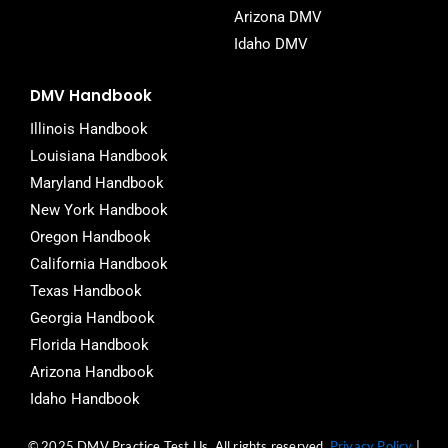
Arizona DMV
Idaho DMV
DMV Handbook
Illinois Handbook
Louisiana Handbook
Maryland Handbook
New York Handbook
Oregon Handbook
California Handbook
Texas Handbook
Georgia Handbook
Florida Handbook
Arizona Handbook
Idaho Handbook
© 2025 DMV Practice Test Us. All rights reserved.
Privacy Policy
|