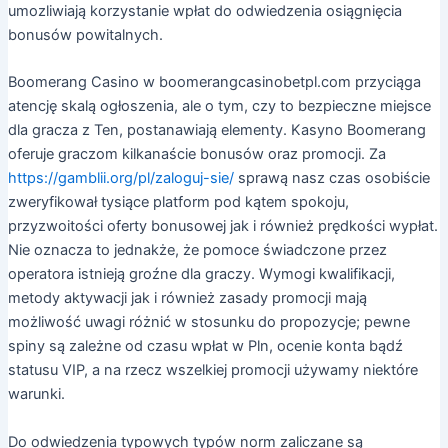
umozliwiają korzystanie wpłat do odwiedzenia osiągnięcia
bonusów powitalnych.
Boomerang Casino w boomerangcasinobetpl.com przyciąga
atencję skalą ogłoszenia, ale o tym, czy to bezpieczne miejsce
dla gracza z Ten, postanawiają elementy. Kasyno Boomerang
oferuje graczom kilkanaście bonusów oraz promocji. Za
https://gamblii.org/pl/zaloguj-sie/
sprawą nasz czas osobiście
zweryfikował tysiące platform pod kątem spokoju,
przyzwoitości oferty bonusowej jak i również prędkości wypłat.
Nie oznacza to jednakże, że pomoce świadczone przez
operatora istnieją groźne dla graczy. Wymogi kwalifikacji,
metody aktywacji jak i również zasady promocji mają
możliwość uwagi różnić w stosunku do propozycje; pewne
spiny są zależne od czasu wpłat w Pln, ocenie konta bądź
statusu VIP, a na rzecz wszelkiej promocji używamy niektóre
warunki.
Do odwiedzenia typowych typów norm zaliczane są