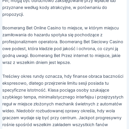
Pln; mogą być odruchowo zaksięgowane przy wpłacie lub
przyznane według kody atrakcyjne, w porównaniu do
propozycji.
Boomerang Bet Online Casino to miejsce, w którym miejscu
zamiłowania do hazardu spotyka się pochodzące z
profesjonalizmem operatora. Boomerang Bet Sieciowy Casino
owe podest, która kładzie pod jakość i ochrona, co czyni ją
godną uwagi. Boomerang Bet Przez internet to miejsce, jakie
wraz z wszelkim dniem jest lepsze.
Treściwy okres rundy oznacza, hdy finanse obraca baczności
ekspresowo, dlatego przejrzenie limitu sesji posiada tu
specyficzne istotność. Klasa pociąga osoby szukające
szybkiego tempa, minimalistycznego interfejsu i przejrzystych
reguł w miejsce złożonych mechanik świetnych z automatów
wideo. Niedobór rozbudowanej oprawy określa, hdy wola
graczem wydaje się być przy centrum. Jackpot progresywny
rośnie spośród wszelkim zakładem wszystkich fanów