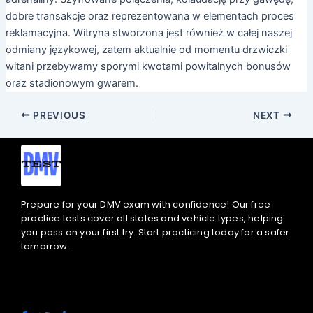
dobre transakcje oraz reprezentowana w elementach proces
reklamacyjna. Witryna stworzona jest również w całej naszej
odmiany językowej, zatem aktualnie od momentu drzwiczki
witani przebywamy sporymi kwotami powitalnych bonusów
oraz stadionowym gwarem.
PREVIOUS
NEXT
Prepare for your DMV exam with confidence! Our free
practice tests cover all states and vehicle types, helping
you pass on your first try. Start practicing today for a safer
tomorrow.
F
T
T