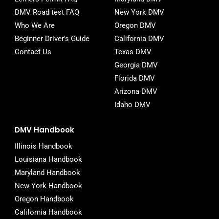
f
DMV Road test FAQ
New York DMV
Who We Are
Oregon DMV
Beginner Driver's Guide
California DMV
Contact Us
Texas DMV
Georgia DMV
Florida DMV
Arizona DMV
Idaho DMV
DMV Handbook
Illinois Handbook
Louisiana Handbook
Maryland Handbook
New York Handbook
Oregon Handbook
California Handbook