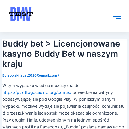
Skip
Post
to
navigation
content
Buddy bet > Licencjonowane
kasyno Buddy Bet w naszym
kraju
By
sobiakifayat2020@gmail.com
/
W tym wypadku wiedzie mężczyzna do
https://pl.lottogocasino.org/bonus/
odwiedzenia witryny
podszywającej się pod Google Play. W poniższym danym
wypadku możliwe wydaje się pojawienie czujności komunikatu,
iż przeszukiwanie jednostek może okazać się ograniczone.
Przy drugim filmie, udostępnionym na jednym spośród
własnych profili na Facebooku, „Budda” posiada namawiać do