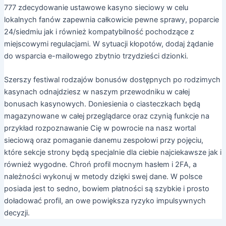
777 zdecydowanie ustawowe kasyno sieciowy w celu
lokalnych fanów zapewnia całkowicie pewne sprawy, poparcie
24/siedmiu jak i również kompatybilność pochodzące z
miejscowymi regulacjami. W sytuacji kłopotów, dodaj żądanie
do wsparcia e-mailowego zbytnio trzydzieści dzionki.
Szerszy festiwal rodzajów bonusów dostępnych po rodzimych
kasynach odnajdziesz w naszym przewodniku w całej
bonusach kasynowych. Doniesienia o ciasteczkach będą
magazynowane w całej przeglądarce oraz czynią funkcje na
przykład rozpoznawanie Cię w powrocie na nasz wortal
sieciową oraz pomaganie danemu zespołowi przy pojęciu,
które sekcje strony będą specjalnie dla ciebie najciekawsze jak i
również wygodne. Chroń profil mocnym hasłem i 2FA, a
należności wykonuj w metody dzięki swej dane. W polsce
posiada jest to sedno, bowiem płatności są szybkie i prosto
doładować profil, an owe powiększa ryzyko impulsywnych
decyzji.