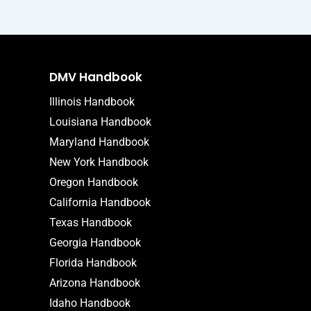
DMV Handbook
Illinois Handbook
Louisiana Handbook
Maryland Handbook
New York Handbook
Oregon Handbook
California Handbook
Texas Handbook
Georgia Handbook
Florida Handbook
Arizona Handbook
Idaho Handbook