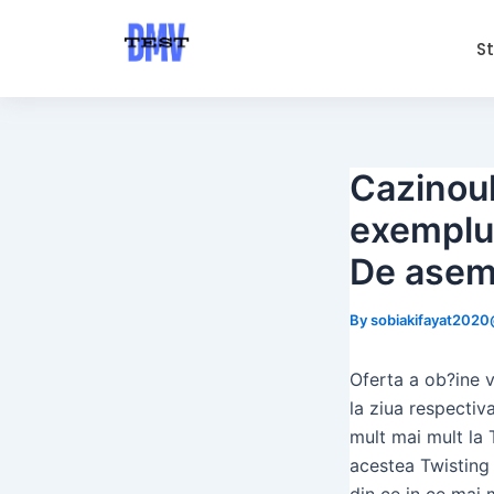
Skip
Post
to
navigation
S
content
Cazinoul
exemplu 
De aseme
By
sobiakifayat202
Oferta a ob?ine va
la ziua respectiv
mult mai mult la
acestea Twisting 