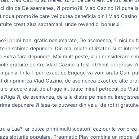
mari. Vlad Cazino au mereu surprize de oferit pentru acei 
ici din da De asemenea, ?i promo?ii. Vlad Cazino i?i pune la
noua promo?ie care vei putea beneficia din l Vlad Casino ro
tuite creat ziua saptamanii unde revendici bonusul.
po?i primi bani gratis nenumarate, De asemenea, ?i nici nu f
e in schimb depunere. Din mai multe utilizatori sunt interes
 Extra fara depunere. Mai mult peste, ia in considerare sim
rile gratuite pentru Vlad Cazino a fost ob?inut progresiv ?i
compania. In la Tipuri exact ce Engage va vom arata Cum p
nt din primirea Vlad Cazino, de asemenea exact ce alte pr
u o afacere atat de atrage in, toate minut petrecut pe Vla
a?tiga ?i, de asemenea, de a la distra pe maxim. Inregistre
rima depunere ?i lasa-te outwear din valul de rotiri gratuite
ru a Lua?i ar putea primi multi jucatori, caziourile vor crea 
aza sloturile populare. Pragmatic Play combina un model u