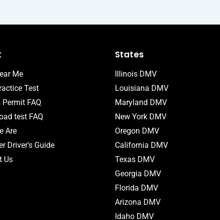
t
States
ear Me
Illinois DMV
actice Test
Louisiana DMV
s Permit FAQ
Maryland DMV
ad test FAQ
New York DMV
 Are
Oregon DMV
r Driver's Guide
California DMV
t Us
Texas DMV
Georgia DMV
Florida DMV
Arizona DMV
Idaho DMV