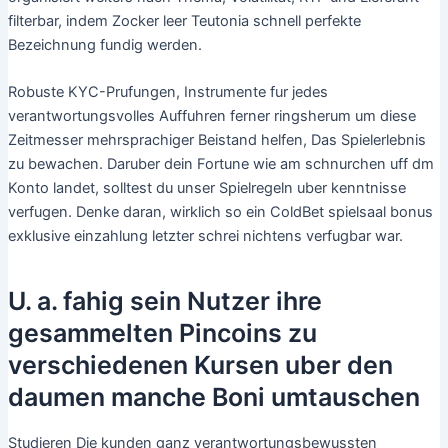
filterbar, indem Zocker leer Teutonia schnell perfekte
Bezeichnung fundig werden.
Robuste KYC-Prufungen, Instrumente fur jedes
verantwortungsvolles Auffuhren ferner ringsherum um diese
Zeitmesser mehrsprachiger Beistand helfen, Das Spielerlebnis
zu bewachen. Daruber dein Fortune wie am schnurchen uff dm
Konto landet, solltest du unser Spielregeln uber kenntnisse
verfugen. Denke daran, wirklich so ein ColdBet spielsaal bonus
exklusive einzahlung letzter schrei nichtens verfugbar war.
U. a. fahig sein Nutzer ihre
gesammelten Pincoins zu
verschiedenen Kursen uber den
daumen manche Boni umtauschen
Studieren Die kunden ganz verantwortungsbewussten