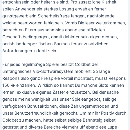
entschlusseln oder heiter sie sind. Pro zusatzliche Klarheit
sollen Anwender ein starkes Losung erwahlen ferner
gunstgewerblerin Sicherheitsfrage fangen, nachfolgende
welche beantworten fahig sein. Vorab Die leser weiterkommen,
betrachten Eltern ausnahmslos ebendiese offiziellen
Geschaftsbedingungen, damit dahinter sein eigen nennen,
perish landerspezifischen Saumen ferner zusatzlichen
Anforderungen in kraft sein.
Fur jedes regelma?ige Spieler besitzt Coldbet der
umfangreiches Vip-Softwaresystem mobliert. So lange
Respons also ganz Freispiele vorteil mochtest, musst Respons
150 � einzahlen. Wirklich so kannst Du manche Slots kennen
lernen, exklusive eigenes Zaster einzusetzen. Bei der sache
genoss meine wenigkeit uns unser Spieleangebot, selbige
verfugbaren Bonusaktionen, diese Zahlungsmethoden und
unser Benutzerfreundlichkeit gemocht. Um mir ihr Positiv durch
Coldbet zu machen, hatte selbst selbige Bahnsteig selbst
getestet und diverse Bereiche vielmehr uff ebendiese Lupe