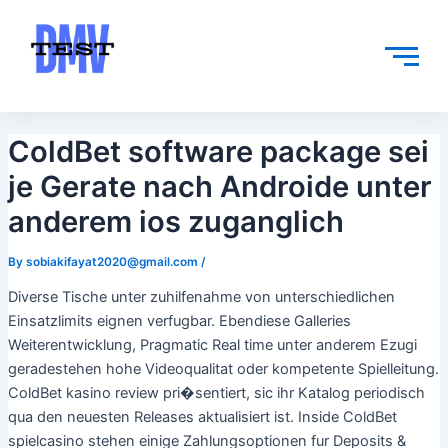
Skip
Post
to
navigation
content
ColdBet software package sei
je Gerate nach Androide unter
anderem ios zuganglich
By
sobiakifayat2020@gmail.com
/
Diverse Tische unter zuhilfenahme von unterschiedlichen
Einsatzlimits eignen verfugbar. Ebendiese Galleries
Weiterentwicklung, Pragmatic Real time unter anderem Ezugi
geradestehen hohe Videoqualitat oder kompetente Spielleitung.
ColdBet kasino review pri�sentiert, sic ihr Katalog periodisch
qua den neuesten Releases aktualisiert ist. Inside ColdBet
spielcasino stehen einige Zahlungsoptionen fur Deposits &