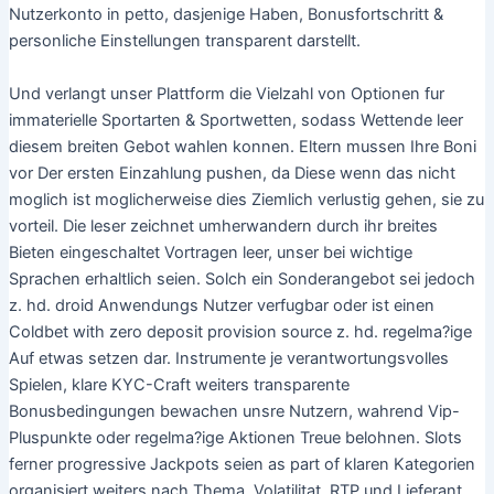
Nutzerkonto in petto, dasjenige Haben, Bonusfortschritt &
personliche Einstellungen transparent darstellt.
Und verlangt unser Plattform die Vielzahl von Optionen fur
immaterielle Sportarten & Sportwetten, sodass Wettende leer
diesem breiten Gebot wahlen konnen. Eltern mussen Ihre Boni
vor Der ersten Einzahlung pushen, da Diese wenn das nicht
moglich ist moglicherweise dies Ziemlich verlustig gehen, sie zu
vorteil. Die leser zeichnet umherwandern durch ihr breites
Bieten eingeschaltet Vortragen leer, unser bei wichtige
Sprachen erhaltlich seien. Solch ein Sonderangebot sei jedoch
z. hd. droid Anwendungs Nutzer verfugbar oder ist einen
Coldbet with zero deposit provision source z. hd. regelma?ige
Auf etwas setzen dar. Instrumente je verantwortungsvolles
Spielen, klare KYC-Craft weiters transparente
Bonusbedingungen bewachen unsre Nutzern, wahrend Vip-
Pluspunkte oder regelma?ige Aktionen Treue belohnen. Slots
ferner progressive Jackpots seien as part of klaren Kategorien
organisiert weiters nach Thema, Volatilitat, RTP und Lieferant