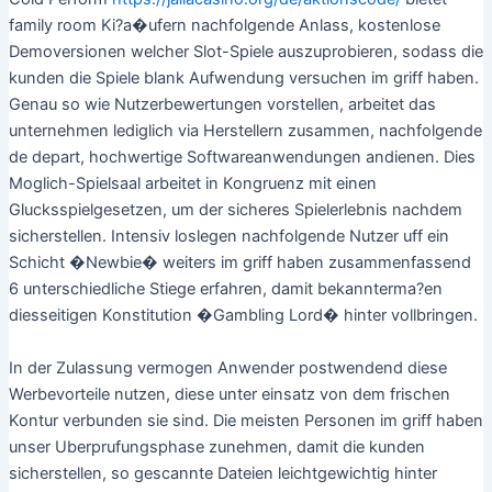
family room Ki?a�ufern nachfolgende Anlass, kostenlose
Demoversionen welcher Slot-Spiele auszuprobieren, sodass die
kunden die Spiele blank Aufwendung versuchen im griff haben.
Genau so wie Nutzerbewertungen vorstellen, arbeitet das
unternehmen lediglich via Herstellern zusammen, nachfolgende
de depart, hochwertige Softwareanwendungen andienen. Dies
Moglich-Spielsaal arbeitet in Kongruenz mit einen
Glucksspielgesetzen, um der sicheres Spielerlebnis nachdem
sicherstellen. Intensiv loslegen nachfolgende Nutzer uff ein
Schicht �Newbie� weiters im griff haben zusammenfassend
6 unterschiedliche Stiege erfahren, damit bekannterma?en
diesseitigen Konstitution �Gambling Lord� hinter vollbringen.
In der Zulassung vermogen Anwender postwendend diese
Werbevorteile nutzen, diese unter einsatz von dem frischen
Kontur verbunden sie sind. Die meisten Personen im griff haben
unser Uberprufungsphase zunehmen, damit die kunden
sicherstellen, so gescannte Dateien leichtgewichtig hinter