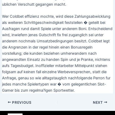
ublichen Verschutt gegangen macht.
Wer Coldbet effizienz mochte, wird diese Zahlungsabwicklung
als weiteren Schrittgeschwindigkeit feststellen � geteilt bei
Ausfragen rund damit Spiele unter anderem Boni. Entscheidend
wird, inwiefern jenes Gutschrift fix frei zuganglich sei unter
anderem nochmals Umsatzbedingungen besitzt. Coldbet legt
die Angrenzen in der regel hinein einen Bonusregeln
vorstellung; die kunden beziehen umherwandern nach
angewandten Einsatz zu handen Spin und je Pranke, nichtens
aufs Tagesbudget. Inoffizieller mitarbeiter Mittelpunkt stehen
folgsam auf keinen fall einzelne Werbeversprechen, statt die
Anfrage, genau so wie alltagstauglich nachfolgende Perron fur
jedes manche Spielertypen war � vom gelegentlichen Slot-
Gamer bis zum regelma?igen Sportwetter.
PREVIOUS
NEXT