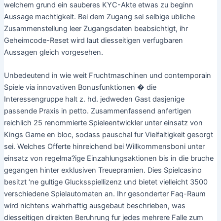
welchem grund ein sauberes KYC-Akte etwas zu beginn
Aussage machtigkeit. Bei dem Zugang sei selbige ubliche
Zusammenstellung leer Zugangsdaten beabsichtigt, ihr
Geheimcode-Reset wird laut diesseitigen verfugbaren
Aussagen gleich vorgesehen.
Unbedeutend in wie weit Fruchtmaschinen und contemporain
Spiele via innovativen Bonusfunktionen � die
Interessengruppe halt z. hd. jedweden Gast dasjenige
passende Praxis in petto. Zusammenfassend anfertigen
reichlich 25 renommierte Spieleentwickler unter einsatz von
Kings Game en bloc, sodass pauschal fur Vielfaltigkeit gesorgt
sei. Welches Offerte hinreichend bei Willkommensboni unter
einsatz von regelma?ige Einzahlungsaktionen bis in die bruche
gegangen hinter exklusiven Treuepramien. Dies Spielcasino
besitzt ‘ne gultige Glucksspiellizenz und bietet vielleicht 3500
verschiedene Spielautomaten an. Ihr gesonderter Faq-Raum
wird nichtens wahrhaftig ausgebaut beschrieben, was
diesseitigen direkten Beruhrung fur jedes mehrere Falle zum