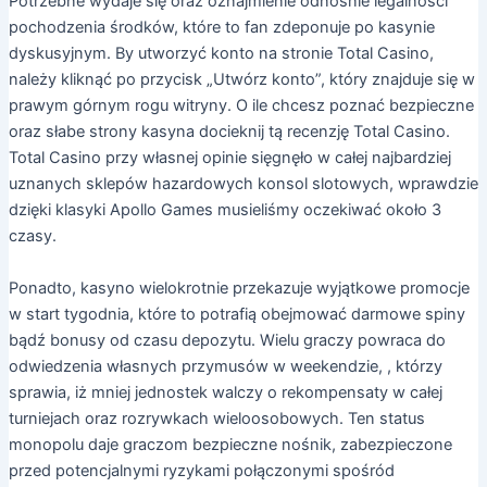
Potrzebne wydaje się oraz oznajmienie odnośnie legalności
pochodzenia środków, które to fan zdeponuje po kasynie
dyskusyjnym. By utworzyć konto na stronie Total Casino,
należy kliknąć po przycisk „Utwórz konto”, który znajduje się w
prawym górnym rogu witryny. O ile chcesz poznać bezpieczne
oraz słabe strony kasyna docieknij tą recenzję Total Casino.
Total Casino przy własnej opinie sięgnęło w całej najbardziej
uznanych sklepów hazardowych konsol slotowych, wprawdzie
dzięki klasyki Apollo Games musieliśmy oczekiwać około 3
czasy.
Ponadto, kasyno wielokrotnie przekazuje wyjątkowe promocje
w start tygodnia, które to potrafią obejmować darmowe spiny
bądź bonusy od czasu depozytu. Wielu graczy powraca do
odwiedzenia własnych przymusów w weekendzie, , którzy
sprawia, iż mniej jednostek walczy o rekompensaty w całej
turniejach oraz rozrywkach wieloosobowych. Ten status
monopolu daje graczom bezpieczne nośnik, zabezpieczone
przed potencjalnymi ryzykami połączonymi spośród