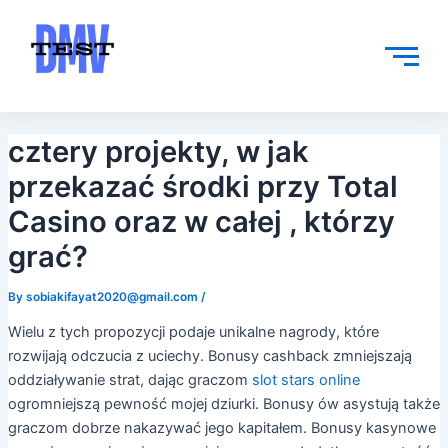
Skip
Post
to
navigation
content
cztery projekty, w jak
przekazać środki przy Total
Casino oraz w całej , którzy
grać?
By
sobiakifayat2020@gmail.com
/
Wielu z tych propozycji podaje unikalne nagrody, które
rozwijają odczucia z uciechy. Bonusy cashback zmniejszają
oddziaływanie strat, dając graczom
slot stars online
ogromniejszą pewność mojej dziurki. Bonusy ów asystują także
graczom dobrze nakazywać jego kapitałem. Bonusy kasynowe