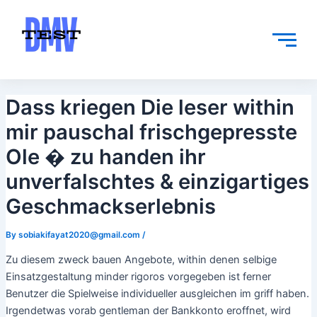
Skip
Post
to
navigation
content
Dass kriegen Die leser within
mir pauschal frischgepresste
Ole � zu handen ihr
unverfalschtes & einzigartiges
Geschmackserlebnis
By
sobiakifayat2020@gmail.com
/
Zu diesem zweck bauen Angebote, within denen selbige
Einsatzgestaltung minder rigoros vorgegeben ist ferner
Benutzer die Spielweise individueller ausgleichen im griff haben.
Irgendetwas vorab gentleman der Bankkonto eroffnet, wird