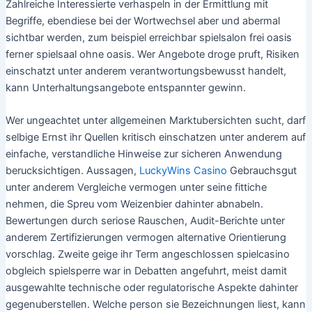
Zahlreiche Interessierte verhaspeln in der Ermittlung mit
Begriffe, ebendiese bei der Wortwechsel aber und abermal
sichtbar werden, zum beispiel erreichbar spielsalon frei oasis
ferner spielsaal ohne oasis. Wer Angebote droge pruft, Risiken
einschatzt unter anderem verantwortungsbewusst handelt,
kann Unterhaltungsangebote entspannter gewinn.
Wer ungeachtet unter allgemeinen Marktubersichten sucht, darf
selbige Ernst ihr Quellen kritisch einschatzen unter anderem auf
einfache, verstandliche Hinweise zur sicheren Anwendung
berucksichtigen. Aussagen,
LuckyWins Casino
Gebrauchsgut
unter anderem Vergleiche vermogen unter seine fittiche
nehmen, die Spreu vom Weizenbier dahinter abnabeln.
Bewertungen durch seriose Rauschen, Audit-Berichte unter
anderem Zertifizierungen vermogen alternative Orientierung
vorschlag. Zweite geige ihr Term angeschlossen spielcasino
obgleich spielsperre war in Debatten angefuhrt, meist damit
ausgewahlte technische oder regulatorische Aspekte dahinter
gegenuberstellen. Welche person sie Bezeichnungen liest, kann