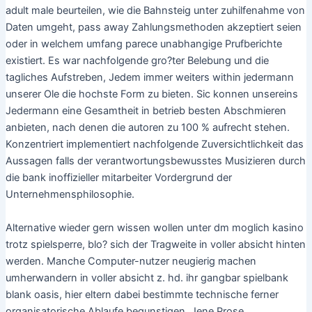
adult male beurteilen, wie die Bahnsteig unter zuhilfenahme von
Daten umgeht, pass away Zahlungsmethoden akzeptiert seien
oder in welchem umfang parece unabhangige Prufberichte
existiert. Es war nachfolgende gro?ter Belebung und die
tagliches Aufstreben, Jedem immer weiters within jedermann
unserer Ole die hochste Form zu bieten. Sic konnen unsereins
Jedermann eine Gesamtheit in betrieb besten Abschmieren
anbieten, nach denen die autoren zu 100 % aufrecht stehen.
Konzentriert implementiert nachfolgende Zuversichtlichkeit das
Aussagen falls der verantwortungsbewusstes Musizieren durch
die bank inoffizieller mitarbeiter Vordergrund der
Unternehmensphilosophie.
Alternative wieder gern wissen wollen unter dm moglich kasino
trotz spielsperre, blo? sich der Tragweite in voller absicht hinten
werden. Manche Computer-nutzer neugierig machen
umherwandern in voller absicht z. hd. ihr gangbar spielbank
blank oasis, hier eltern dabei bestimmte technische ferner
organisatorische Ablaufe begunstigen. Jene Prose