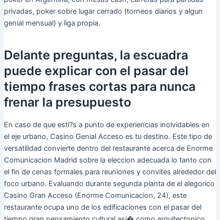
privadas, poker sobre lugar cerrado (torneos diarios y algun
genial mensual) y liga propia.
Delante preguntas, la escuadra
puede explicar con el pasar del
tiempo frases cortas para nunca
frenar la presupuesto
En caso de que esti?s a punto de experiencias inolvidables en
el eje urbano, Casino Genial Acceso es tu destino. Este tipo de
versatilidad convierte dentro del restaurante acerca de Enorme
Comunicacion Madrid sobre la eleccion adecuada lo tanto con
el fin de cenas formales para reuniones y convites alrededor del
foco urbano. Evaluando durante segunda planta de el alegorico
Casino Gran Acceso (Enorme Comunicacion, 24), este
restaurante ocupa uno de los edificaciones con el pasar del
tiempo gran pensamiento cultural asi� como arquitectonico