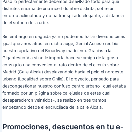
Paso lo perfectamente debemos disei�ado todo para que
disfrutes encima de una incertidumbre distinta, sobre un
entorno aclimatado y no ha transpirado elegante, a distancia
de el sofoco de la urbe.
Sin embargo en seguida ya no podemos hallar diversos cines
igual que anos atras, en dicho auge, Genial Acceso recibio
nuestro apelativo del Broadway madrileno. Gracias a la
Gigantesco Via si no le importa hacerse amiga de la grasa
consiguio una conveniente trato dentro de el circulo sobre
Madrid (Calle Alcala) desplazandolo hacia el pelo el noroeste
urbano (Localidad sobre Chile). El proyecto, pensado para
descongestionar nuestro confuso centro urbano -cual estaba
formado por un pi?gina sobre callejuelas de estas cual
desaparecieron veintidos-, se realizo en tres tramos,
empezando desde el encrucijada de la calle Alcala.
Promociones, descuentos en tu e-