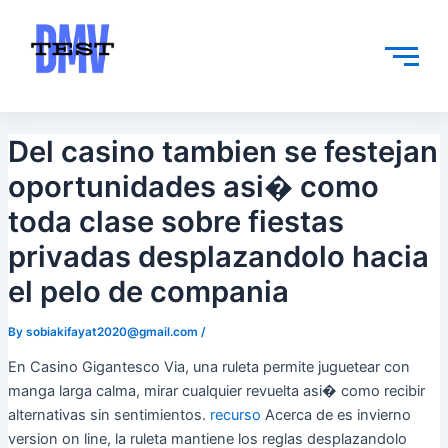
Skip
Post
to
navigation
content
Del casino tambien se festejan
oportunidades asi� como
toda clase sobre fiestas
privadas desplazandolo hacia
el pelo de compania
By
sobiakifayat2020@gmail.com
/
En Casino Gigantesco Via, una ruleta permite juguetear con
manga larga calma, mirar cualquier revuelta asi� como recibir
alternativas sin sentimientos.
recurso
Acerca de es invierno
version on line, la ruleta mantiene los reglas desplazandolo