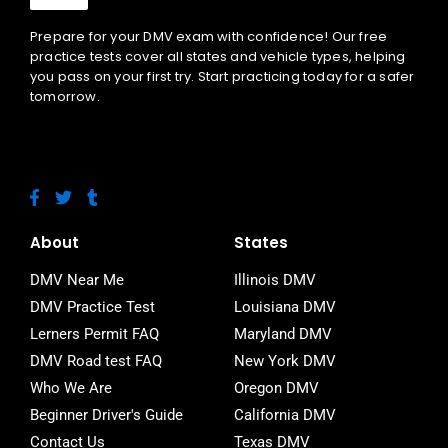
Prepare for your DMV exam with confidence! Our free
practice tests cover all states and vehicle types, helping
you pass on your first try. Start practicing today for a safer
tomorrow.
F
T
T
a
w
u
c
i
m
e
t
b
About
States
b
t
l
o
e
r
DMV Near Me
Illinois DMV
o
r
DMV Practice Test
Louisiana DMV
k
-
Lerners Permit FAQ
Maryland DMV
f
DMV Road test FAQ
New York DMV
Who We Are
Oregon DMV
Beginner Driver's Guide
California DMV
Contact Us
Texas DMV