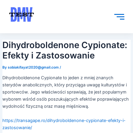
Skip
Post
to
navigation
content
Dihydroboldenone Cypionate:
Efekty i Zastosowanie
By
sobiakifayat2020@gmail.com
/
Dihydroboldenone Cypionate to jeden z mniej znanych
sterydów anabolicznych, który przyciąga uwagę kulturystów i
sportowców. Jego właściwości sprawiają, że jest popularnym
wyborem wśród osób poszukujących efektów poprawiających
wydolność fizyczną oraz masę mięśniową.
https://transagape.ro/dihydroboldenone-cypionate-efekty-i-
zastosowanie/