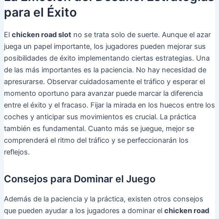
para el Éxito
El
chicken road slot
no se trata solo de suerte. Aunque el azar
juega un papel importante, los jugadores pueden mejorar sus
posibilidades de éxito implementando ciertas estrategias. Una
de las más importantes es la paciencia. No hay necesidad de
apresurarse. Observar cuidadosamente el tráfico y esperar el
momento oportuno para avanzar puede marcar la diferencia
entre el éxito y el fracaso. Fijar la mirada en los huecos entre los
coches y anticipar sus movimientos es crucial. La práctica
también es fundamental. Cuanto más se juegue, mejor se
comprenderá el ritmo del tráfico y se perfeccionarán los
reflejos.
Consejos para Dominar el Juego
Además de la paciencia y la práctica, existen otros consejos
que pueden ayudar a los jugadores a dominar el
chicken road