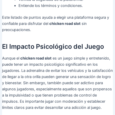
Entiende los términos y condiciones.
Este listado de puntos ayuda a elegir una plataforma segura y
confiable para disfrutar del
chicken road slot
sin
preocupaciones.
El Impacto Psicológico del Juego
Aunque el
chicken road slot
es un juego simple y entretenido,
puede tener un impacto psicológico significativo en los
jugadores. La adrenalina de evitar los vehículos y la satisfacción
de llegar a la otra orilla pueden generar una sensación de logro
y bienestar. Sin embargo, también puede ser adictivo para
algunos jugadores, especialmente aquellos que son propensos
a la impulsividad o que tienen problemas de control de
impulsos. Es importante jugar con moderación y establecer
límites claros para evitar desarrollar una adicción al juego.