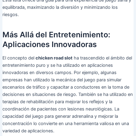
Esta lista ofrece una guía para una experiencia de juego sana y
equilibrada, maximizando la diversión y minimizando los
riesgos.
Más Allá del Entretenimiento:
Aplicaciones Innovadoras
El concepto del
chicken road slot
ha trascendido el ámbito del
entretenimiento puro y se ha utilizado en aplicaciones
innovadoras en diversos campos. Por ejemplo, algunas
empresas han utilizado la mecánica del juego para simular
escenarios de tráfico y capacitar a conductores en la toma de
decisiones en situaciones de riesgo. También se ha utilizado en
terapias de rehabilitación para mejorar los reflejos y la
coordinación de pacientes con lesiones neurológicas. La
capacidad del juego para generar adrenalina y mejorar la
concentración lo convierte en una herramienta valiosa en una
variedad de aplicaciones.