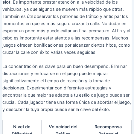
slot
. Es importante prestar atención a la velocidad de los
vehículos, ya que algunos se mueven más rápido que otros.
También es útil observar los patrones de tráfico y anticipar los
momentos en que es más seguro cruzar la calle. No dudar en
esperar un poco más puede evitar un final prematuro. Al fin y al
cabo es importante estar atentos a las recompensas. Muchos
juegos ofrecen bonificaciones por alcanzar ciertos hitos, como
cruzar la calle con éxito varias veces seguidas.
La concentración es clave para un buen desempeño. Eliminar
distracciones y enfocarse en el juego puede mejorar
significativamente el tiempo de reacción y la toma de
decisiones. Experimentar con diferentes estrategias y
encontrar la que mejor se adapte a tu estilo de juego puede ser
crucial. Cada jugador tiene una forma única de abordar el juego,
y descubrir la tuya propia puede ser la clave del éxito.
Nivel de
Velocidad del
Recompensa