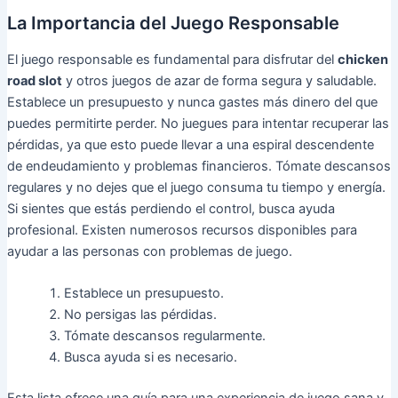
La Importancia del Juego Responsable
El juego responsable es fundamental para disfrutar del
chicken
road slot
y otros juegos de azar de forma segura y saludable.
Establece un presupuesto y nunca gastes más dinero del que
puedes permitirte perder. No juegues para intentar recuperar las
pérdidas, ya que esto puede llevar a una espiral descendente
de endeudamiento y problemas financieros. Tómate descansos
regulares y no dejes que el juego consuma tu tiempo y energía.
Si sientes que estás perdiendo el control, busca ayuda
profesional. Existen numerosos recursos disponibles para
ayudar a las personas con problemas de juego.
Establece un presupuesto.
No persigas las pérdidas.
Tómate descansos regularmente.
Busca ayuda si es necesario.