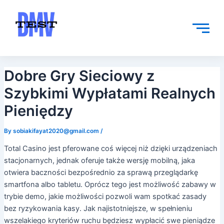
Skip
Post
to
navigation
content
Dobre Gry Sieciowy z
Szybkimi Wypłatami Realnych
Pieniędzy
By
sobiakifayat2020@gmail.com
/
Total Casino jest pferowane coś więcej niż dzięki urządzeniach
stacjonarnych, jednak oferuje także wersję mobilną, jaka
otwiera baczności bezpośrednio za sprawą przeglądarkę
smartfona albo tabletu. Oprócz tego jest możliwość zabawy w
trybie demo, jakie możliwości pozwoli wam spotkać zasady
bez ryzykowania kasy. Jak najistotniejsze, w spełnieniu
wszelakiego kryteriów ruchu będziesz wypłacić swe pieniądze