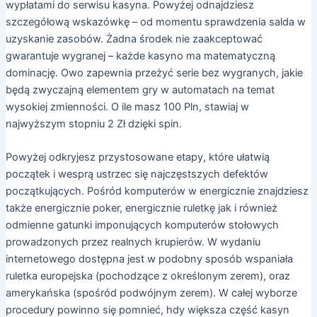
wypłatami do serwisu kasyna. Powyżej odnajdziesz
szczegółową wskazówkę – od momentu sprawdzenia salda w
uzyskanie zasobów. Żadna środek nie zaakceptować
gwarantuje wygranej – każde kasyno ma matematyczną
dominację. Owo zapewnia przeżyć serie bez wygranych, jakie
będą zwyczajną elementem gry w automatach na temat
wysokiej zmienności. O ile masz 100 Pln, stawiaj w
najwyższym stopniu 2 Zł dzięki spin.
Powyżej odkryjesz przystosowane etapy, które ułatwią
początek i wesprą ustrzec się najczęstszych defektów
początkujących. Pośród komputerów w energicznie znajdziesz
także energicznie poker, energicznie ruletkę jak i również
odmienne gatunki imponujących komputerów stołowych
prowadzonych przez realnych krupierów. W wydaniu
internetowego dostępna jest w podobny sposób wspaniała
ruletka europejska (pochodzące z określonym zerem), oraz
amerykańska (spośród podwójnym zerem). W całej wyborze
procedury powinno się pomnieć, hdy większa część kasyn