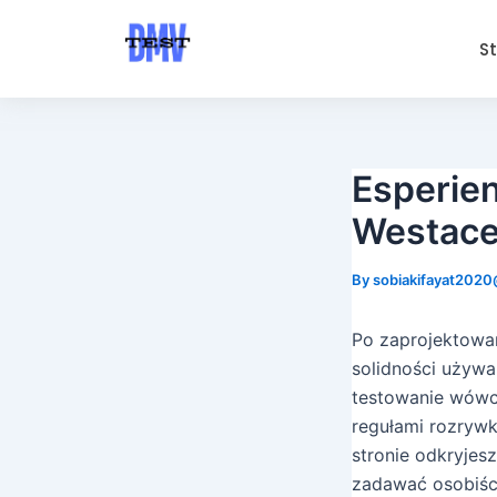
Skip
Post
to
navigation
S
content
Esperien
Westace 
By
sobiakifayat202
Po zaprojektowa
solidności używa
testowanie wówcz
regułami rozrywk
stronie odkryjes
zadawać osobiści