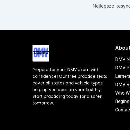
Abou
DMV N
DMV Pr
Prepare for your DMV exam with
confidence! Our free practice tests
Lerner
cover all states and vehicle types,
DMV Ro
helping you pass on your first try.
Who We
Start practicing today for a safer
Beginne
tomorrow.
Contac