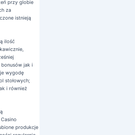
eń przy globie
ch za
zone istnieją
ą ilość
kawicznie,
eśniej
 bonusów jak i
aje wygodę
ol stołowych;
ak i również
tą
 Casino
ubione produkcje