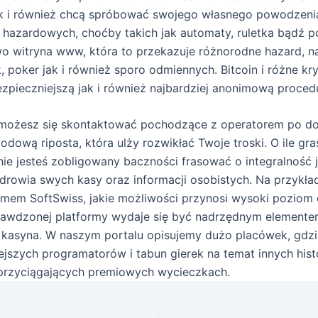
ak i również chcą spróbować swojego własnego powodzenia
 hazardowych, choćby takich jak automaty, ruletka bądź p
wo witryna www, która to przekazuje różnorodne hazard, na
k, poker jak i również sporo odmiennych. Bitcoin i różne k
ezpieczniejszą jak i również najbardziej anonimową procedu
 możesz się skontaktować pochodzące z operatorem po dow
dową riposta, która ulży rozwikłać Twoje troski. O ile gra
nie jesteś zobligowany baczności frasować o integralność j
zdrowia swych kasy oraz informacji osobistych. Na przykład
mem SoftSwiss, jakie możliwości przynosi wysoki poziom 
prawdzonej platformy wydaje się być nadrzędnym element
 kasyna. W naszym portalu opisujemy dużo placówek, gdzi
iejszych programatorów i tabun gierek na temat innych hist
 przyciągających premiowych wycieczkach.