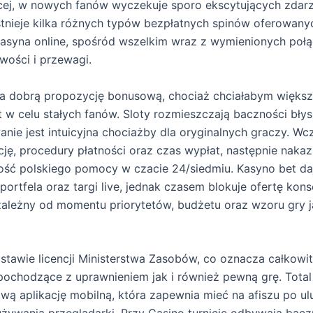
cej, w nowych fanów wyczekuje sporo ekscytujących zdarz
Istnieje kilka różnych typów bezpłatnych spinów oferowany
syna online, spośród wszelkim wraz z wymienionych połąc
wości i przewagi.
a dobrą propozycję bonusową, chociaż chciałabym większ
 w celu stałych fanów. Sloty rozmieszczają baczności błys
anie jest intuicyjna chociażby dla oryginalnych graczy. Wcz
ję, procedury płatności oraz czas wypłat, następnie nakaz
ość polskiego pomocy w czacie 24/siedmiu. Kasyno bet d
ortfela oraz targi live, jednak czasem blokuje ofertę kons
zależny od momentu priorytetów, budżetu oraz wzoru gry j
tawie licencji Ministerstwa Zasobów, co oznacza całkowi
ochodzące z uprawnieniem jak i również pewną grę. Total
ą aplikację mobilną, która zapewnia mieć na afiszu po ul