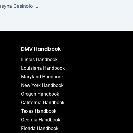
Oficjalna portal kasyna Casinolo w naszym kraju
DMV Handbook
Illinois Handbook
Louisiana Handbook
Maryland Handbook
New York Handbook
Oregon Handbook
California Handbook
Texas Handbook
Georgia Handbook
Florida Handbook