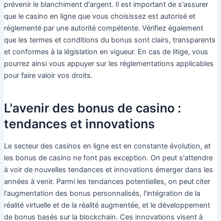
prévenir le blanchiment d'argent. Il est important de s'assurer
que le casino en ligne que vous choisissez est autorisé et
réglementé par une autorité compétente. Vérifiez également
que les termes et conditions du bonus sont clairs, transparents
et conformes à la législation en vigueur. En cas de litige, vous
pourrez ainsi vous appuyer sur les réglementations applicables
pour faire valoir vos droits.
L'avenir des bonus de casino :
tendances et innovations
Le secteur des casinos en ligne est en constante évolution, et
les bonus de casino ne font pas exception. On peut s'attendre
à voir de nouvelles tendances et innovations émerger dans les
années à venir. Parmi les tendances potentielles, on peut citer
l'augmentation des bonus personnalisés, l'intégration de la
réalité virtuelle et de la réalité augmentée, et le développement
de bonus basés sur la blockchain. Ces innovations visent à