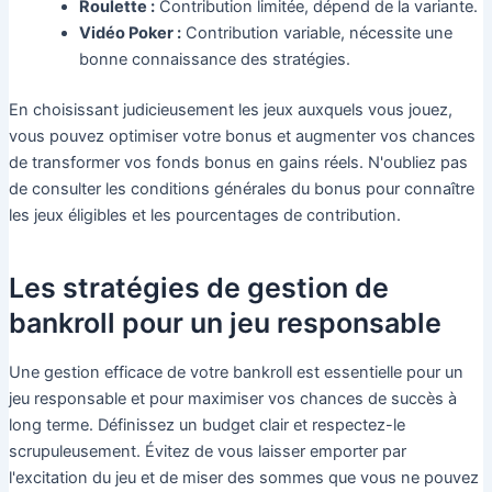
Roulette :
Contribution limitée, dépend de la variante.
Vidéo Poker :
Contribution variable, nécessite une
bonne connaissance des stratégies.
En choisissant judicieusement les jeux auxquels vous jouez,
vous pouvez optimiser votre bonus et augmenter vos chances
de transformer vos fonds bonus en gains réels. N'oubliez pas
de consulter les conditions générales du bonus pour connaître
les jeux éligibles et les pourcentages de contribution.
Les stratégies de gestion de
bankroll pour un jeu responsable
Une gestion efficace de votre bankroll est essentielle pour un
jeu responsable et pour maximiser vos chances de succès à
long terme. Définissez un budget clair et respectez-le
scrupuleusement. Évitez de vous laisser emporter par
l'excitation du jeu et de miser des sommes que vous ne pouvez