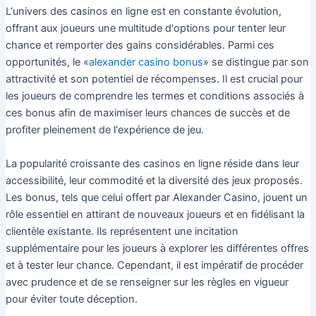
L'univers des casinos en ligne est en constante évolution,
offrant aux joueurs une multitude d'options pour tenter leur
chance et remporter des gains considérables. Parmi ces
opportunités, le «
alexander casino bonus
» se distingue par son
attractivité et son potentiel de récompenses. Il est crucial pour
les joueurs de comprendre les termes et conditions associés à
ces bonus afin de maximiser leurs chances de succès et de
profiter pleinement de l'expérience de jeu.
La popularité croissante des casinos en ligne réside dans leur
accessibilité, leur commodité et la diversité des jeux proposés.
Les bonus, tels que celui offert par Alexander Casino, jouent un
rôle essentiel en attirant de nouveaux joueurs et en fidélisant la
clientèle existante. Ils représentent une incitation
supplémentaire pour les joueurs à explorer les différentes offres
et à tester leur chance. Cependant, il est impératif de procéder
avec prudence et de se renseigner sur les règles en vigueur
pour éviter toute déception.