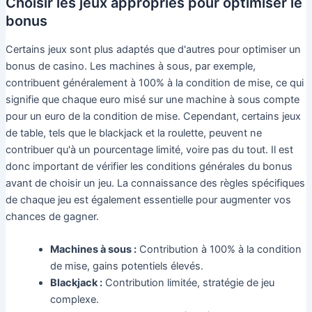
Choisir les jeux appropriés pour optimiser le
bonus
Certains jeux sont plus adaptés que d'autres pour optimiser un
bonus de casino. Les machines à sous, par exemple,
contribuent généralement à 100% à la condition de mise, ce qui
signifie que chaque euro misé sur une machine à sous compte
pour un euro de la condition de mise. Cependant, certains jeux
de table, tels que le blackjack et la roulette, peuvent ne
contribuer qu'à un pourcentage limité, voire pas du tout. Il est
donc important de vérifier les conditions générales du bonus
avant de choisir un jeu. La connaissance des règles spécifiques
de chaque jeu est également essentielle pour augmenter vos
chances de gagner.
Machines à sous :
Contribution à 100% à la condition
de mise, gains potentiels élevés.
Blackjack :
Contribution limitée, stratégie de jeu
complexe.