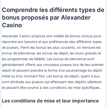
Comprendre les différents types de
bonus proposés par Alexander
Casino
Alexander Casino propose une variété de bonus conçus pour
répondre aux besoins et aux préférences des différents types
de joueurs. Parmi les bonus les plus courants, on retrouve les
bonus de bienvenue, les bonus de dépôt, les tours gratuits et
les programmes de fidélité. Les bonus de bienvenue sont
généralement offerts aux nouveaux joueurs lors de leur premier
dépôt et peuvent prendre la forme d'un pourcentage du dépôt
initial ou d'un montant fixe. Les bonus de dépôt, quant à eux,
sont attribués aux joueurs qui effectuent des dépôts ultérieurs
et peuvent être soumis à des conditions de mise spécifiques.
Les conditions de mise et leur importance