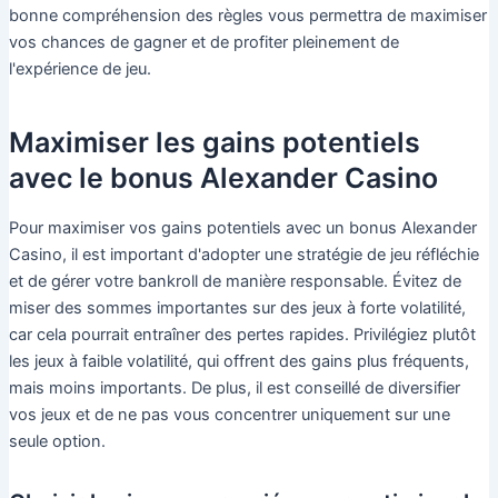
bonne compréhension des règles vous permettra de maximiser
vos chances de gagner et de profiter pleinement de
l'expérience de jeu.
Maximiser les gains potentiels
avec le bonus Alexander Casino
Pour maximiser vos gains potentiels avec un bonus Alexander
Casino, il est important d'adopter une stratégie de jeu réfléchie
et de gérer votre bankroll de manière responsable. Évitez de
miser des sommes importantes sur des jeux à forte volatilité,
car cela pourrait entraîner des pertes rapides. Privilégiez plutôt
les jeux à faible volatilité, qui offrent des gains plus fréquents,
mais moins importants. De plus, il est conseillé de diversifier
vos jeux et de ne pas vous concentrer uniquement sur une
seule option.