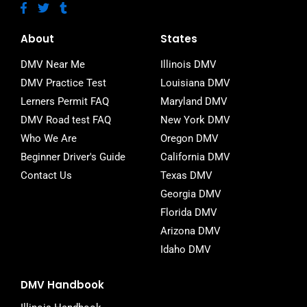
F
T
T
a
w
u
c
i
m
e
t
b
About
States
b
t
l
o
e
r
DMV Near Me
Illinois DMV
o
r
DMV Practice Test
Louisiana DMV
k
-
Lerners Permit FAQ
Maryland DMV
f
DMV Road test FAQ
New York DMV
Who We Are
Oregon DMV
Beginner Driver's Guide
California DMV
Contact Us
Texas DMV
Georgia DMV
Florida DMV
Arizona DMV
Idaho DMV
DMV Handbook