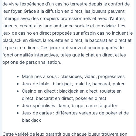
de vivre l'expérience d'un casino terrestre depuis le confort de
leur foyer. Grâce à la diffusion en direct, les joueurs peuvent
interagir avec des croupiers professionnels et avec d'autres
joueurs, créant ainsi une ambiance sociale et conviviale. Les
jeux de casino en direct proposés sur afkspin casino incluent le
blackjack en direct, la roulette en direct, le baccarat en direct et
le poker en direct. Ces jeux sont souvent accompagnés de
fonctionnalités interactives, telles que le chat en direct et les
options de personnalisation.
Machines à sous : classiques, vidéo, progressives
Jeux de table : blackjack, roulette, baccarat, poker
Casino en direct : blackjack en direct, roulette en
direct, baccarat en direct, poker en direct
Jeux spécialisés : keno, bingo, cartes à gratter
Jeux de cartes : différentes variantes de poker et de
blackjack
Cette variété de jeux garantit que chaque joueur trouvera son