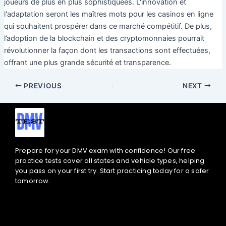
joueurs de plus en plus sophistiquées. L'innovation et
l'adaptation seront les maîtres mots pour les casinos en ligne
qui souhaitent prospérer dans ce marché compétitif. De plus,
l’adoption de la blockchain et des cryptomonnaies pourrait
révolutionner la façon dont les transactions sont effectuées,
offrant une plus grande sécurité et transparence.
PREVIOUS
NEXT
Prepare for your DMV exam with confidence! Our free
practice tests cover all states and vehicle types, helping
you pass on your first try. Start practicing today for a safer
tomorrow.