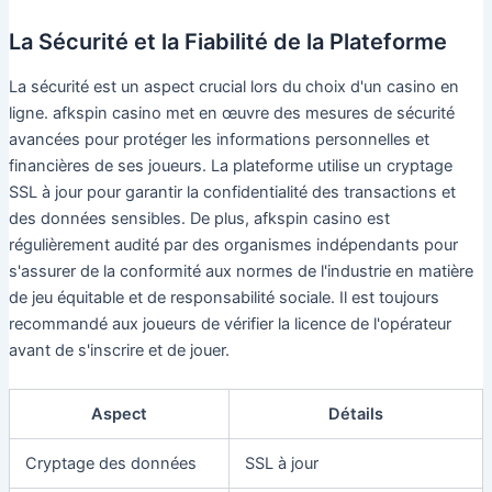
La Sécurité et la Fiabilité de la Plateforme
La sécurité est un aspect crucial lors du choix d'un casino en
ligne. afkspin casino met en œuvre des mesures de sécurité
avancées pour protéger les informations personnelles et
financières de ses joueurs. La plateforme utilise un cryptage
SSL à jour pour garantir la confidentialité des transactions et
des données sensibles. De plus, afkspin casino est
régulièrement audité par des organismes indépendants pour
s'assurer de la conformité aux normes de l'industrie en matière
de jeu équitable et de responsabilité sociale. Il est toujours
recommandé aux joueurs de vérifier la licence de l'opérateur
avant de s'inscrire et de jouer.
Aspect
Détails
Cryptage des données
SSL à jour