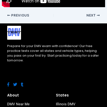
PREVIOUS
NEXT
Prepare for your DMV exam with confidence! Our free
practice tests cover all states and vehicle types, helping
you pass on your first try. Start practicing today for a safer
tomorrow.
F
T
T
a
w
u
c
i
m
e
t
b
About
States
b
t
l
o
e
r
DMV Near Me
Illinois DMV
o
r