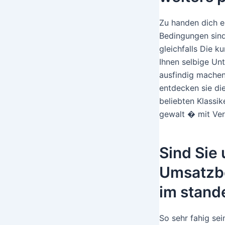
Zu handen dich e
Bedingungen sind
gleichfalls Die 
Ihnen selbige Unt
ausfindig machen.
entdecken sie di
beliebten Klassi
gewalt � mit Ver
Sind Sie 
Umsatzbe
im stande
So sehr fahig se