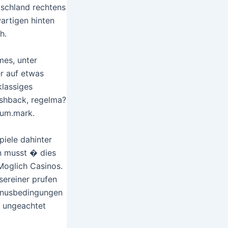
tschland rechtens
artigen hinten
h.
mes, unter
r auf etwas
klassiges
ashback, regelma?
ium.mark.
piele dahinter
en musst � dies
Moglich Casinos.
sereiner prufen
Bonusbedingungen
s ungeachtet