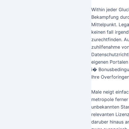
Within jeder Glu
Bekampfung durch
Mittelpunkt. Leg
keinen fall irge
zurechtfinden. A
zuhilfenahme vo
Datenschutzrichtl
eigenen Portalen
i� Bonusbedingun
Ihre Overforingen
Male neigt einfac
metropole ferner
unbekannten Stan
relevanten Lizen
daruber hinaus a