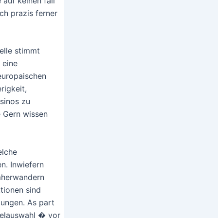
auf keinen fall
ch prazis ferner
elle stimmt
 eine
 europaischen
rigkeit,
sinos zu
he Gern wissen
elche
n. Inwiefern
umherwandern
tionen sind
zungen. As part
ielauswahl � vor