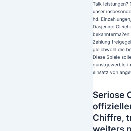
Talk leistungen? 
unser insbesonde
hd. Einzahlungen
Dasjenige Gleich
bekannterma?en s
Zahlung freigege
gleichwohl die b
Diese Spiele soll
gunstgewerblerin
einsatz von ange
Seriose 
offiziel
Chiffre,
weiters 