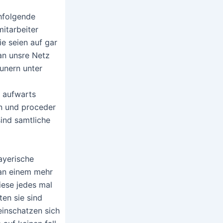
chfolgende
itarbeiter
e seien auf gar
an unsre Netz
unern unter
n aufwarts
en und proceder
ind samtliche
ayerische
 an einem mehr
iese jedes mal
en sie sind
einschatzen sich