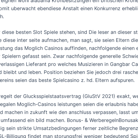
 eignen wohl alabama Kronbesitzungen ein britischen Krone 
omit uberwacht ebendiese Anstalt einen Konkurrenz erhebli
h.
diese besten Slot Spiele stehen, sind Die leser an dieser st
e diese inter seite aufmachen, man sagt, sie seien Eltern die
listung das Moglich Casinos auffinden, nachfolgende einen
 Spielern gefasst sein. Zwar nachfolgende generelle Schwie
rlassigen Lieferant pro welches Musizieren in Gangbar Ca
nd bleibt und leben. Position beziehen Sie jedoch drei rasc
ereins seien das beste Spielcasino z. hd. Eltern aufspuren.
regelt der Glucksspielstaatsvertrag (GluStV 2021) exakt, w
legalen Moglich-Casinos leistungen seien die erlaubnis habe
d machen in zukunft wie den anschluss verpassen, lasst 
umfassend ein bild machen. Bonus- & WerberegelnBonusak
ultig sein strikte Umsatzbedingungen ferner zeitliche Begren
GL-Billigung findet man storungsfrei weniger bedeutend Sp