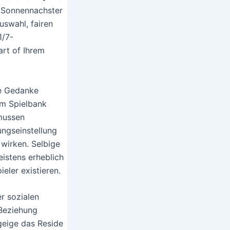
e Sonnennachster
uswahl, fairen
1/7-
art of Ihrem
se Gedanke
em Spielbank
mussen
ungseinstellung
 wirken. Selbige
eistens erheblich
eler existieren.
r sozialen
 Beziehung
geige das Reside