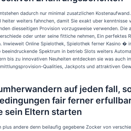
ntstehen dadurch nur minimal zusatzlichen Kostenaufwand.
 heiter weiters fahnchen, damit Sie exakt uber kenntnisse 
kunden diesseitigen Provision vorzugsweise verwenden. Die 
erschiede oder unter seine fittiche nehmen, Ein perfektes 
 Inwieweit Online Spielothek, Spielothek ferner Kasino � i
e beeindruckende Spektrum in betrieb Slots weiters Automa
kern bis zu innovativen Neuheiten entdecken sie was auch 
mittlungsprovision-Qualities, Jackpots und attraktiven Ge
umherwandern auf jeden fall, s
dingungen fair ferner erfullbar
 sein Eltern starten
in plus andere denn beilaufig gegebene Zocker von verschi