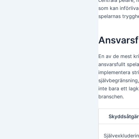
centrala pelare, 
som kan införliv
spelarnas trygghe
Ansvarsf
En av de mest kr
ansvarsfullt spel
implementera stri
självbegränsning,
inte bara ett lag
branschen.
Skyddsåtgä
Självexkluderi