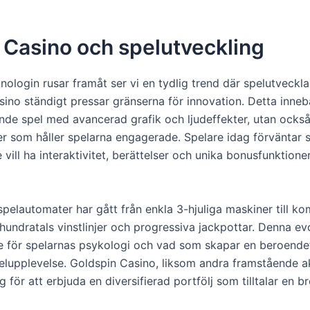
 Casino och spelutveckling
knologin rusar framåt ser vi en tydlig trend där spelutveckl
ino ständigt pressar gränserna för innovation. Detta inneb
ande spel med avancerad grafik och ljudeffekter, utan också
r som håller spelarna engagerade. Spelare idag förväntar 
 vill ha interaktivitet, berättelser och unika bonusfunktioner
pelautomater har gått från enkla 3-hjuliga maskiner till k
undratals vinstlinjer och progressiva jackpottar. Denna evo
se för spelarnas psykologi och vad som skapar en beroend
elupplevelse. Goldspin Casino, liksom andra framstående ak
 för att erbjuda en diversifierad portfölj som tilltalar en br