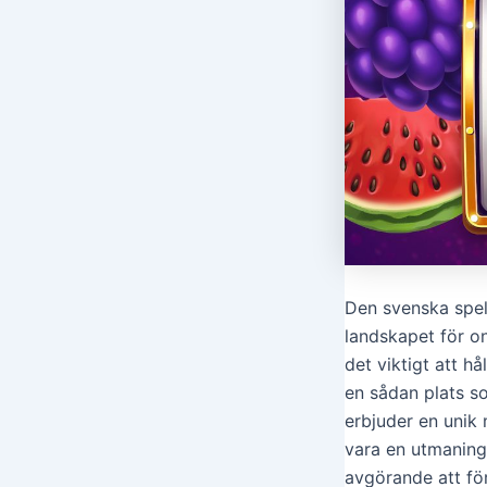
Den svenska spel
landskapet för o
det viktigt att h
en sådan plats s
erbjuder en unik
vara en utmaning
avgörande att för