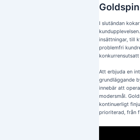
Goldspin
I slutändan kokar
kundupplevelsen. 
insättningar, til
problemfri kundre
konkurrensutsatt
Att erbjuda en i
grundläggande by
innebär att opera
modersmål. Golds
kontinuerligt finj
prioriterad, från f