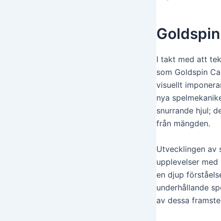
Goldspin
I takt med att te
som Goldspin Cas
visuellt imponer
nya spelmekanike
snurrande hjul; de
från mängden.
Utvecklingen av s
upplevelser med h
en djup förståel
underhållande sp
av dessa framsteg