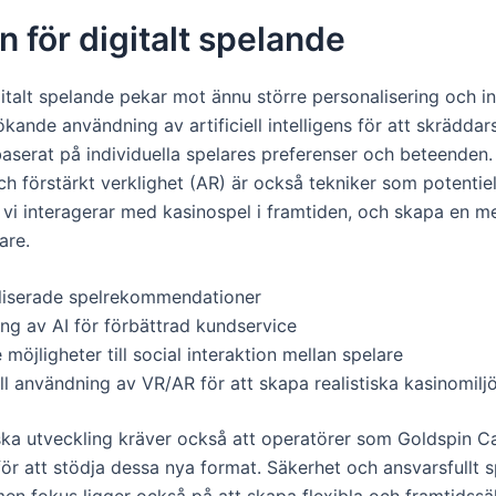
 för digitalt spelande
italt spelande pekar mot ännu större personalisering och i
 ökande användning av artificiell intelligens för att skräddar
aserat på individuella spelares preferenser och beteenden. 
ch förstärkt verklighet (AR) är också tekniker som potentiel
 vi interagerar med kasinospel i framtiden, och skapa en m
are.
liserade spelrekommendationer
ing av AI för förbättrad kundservice
möjligheter till social interaktion mellan spelare
ll användning av VR/AR för att skapa realistiska kasinomilj
ka utveckling kräver också att operatörer som Goldspin C
för att stödja dessa nya format. Säkerhet och ansvarsfullt s