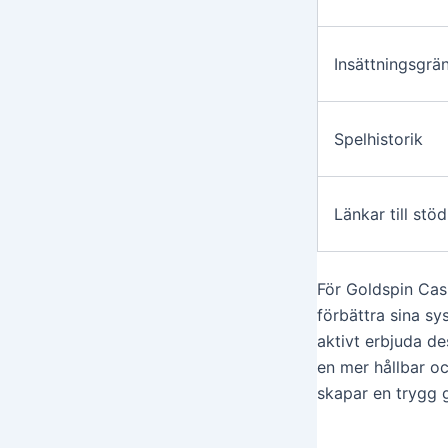
Insättningsgrä
Spelhistorik
Länkar till stöd
För Goldspin Casi
förbättra sina s
aktivt erbjuda de
en mer hållbar oc
skapar en trygg g