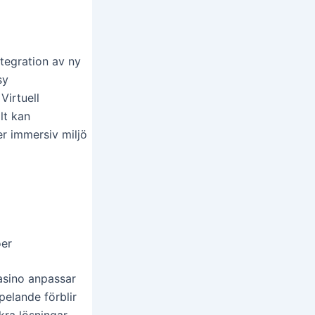
ntegration av ny
sy
Virtuell
lt kan
er immersiv miljö
öer
asino anpassar
pelande förblir