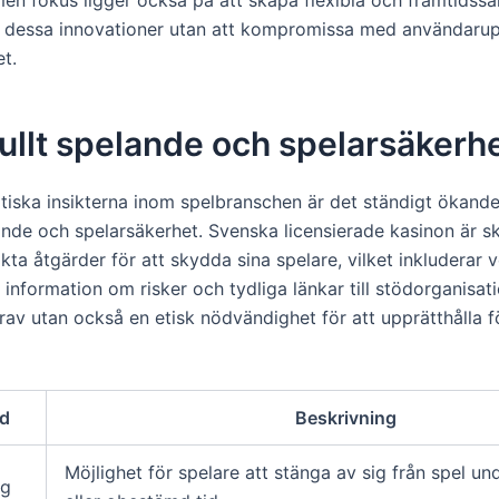
men fokus ligger också på att skapa flexibla och framtidssä
a dessa innovationer utan att kompromissa med användarupp
t.
ullt spelande och spelarsäkerh
itiska insikterna inom spelbranschen är det ständigt ökand
ande och spelarsäkerhet. Svenska licensierade kasinon är sk
kta åtgärder för att skydda sina spelare, vilket inkluderar 
 information om risker och tydliga länkar till stödorganisati
krav utan också en etisk nödvändighet för att upprätthålla f
rd
Beskrivning
Möjlighet för spelare att stänga av sig från spel u
ng