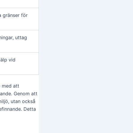
a gränser för
ningar, uttag
jälp vid
e med att
lande. Genom att
iljö, utan också
efinnande. Detta