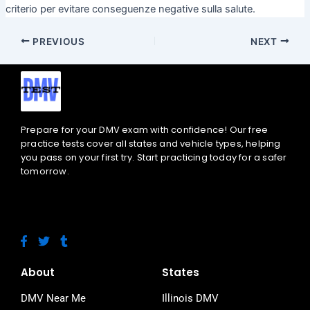
criterio per evitare conseguenze negative sulla salute.
PREVIOUS
NEXT
Prepare for your DMV exam with confidence! Our free
practice tests cover all states and vehicle types, helping
you pass on your first try. Start practicing today for a safer
tomorrow.
F
T
T
a
w
u
c
i
m
e
t
b
About
States
b
t
l
o
e
r
DMV Near Me
Illinois DMV
o
r