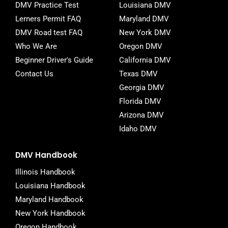
DMV Practice Test
Louisiana DMV
k
-
Lerners Permit FAQ
Maryland DMV
f
DMV Road test FAQ
New York DMV
Who We Are
Oregon DMV
Beginner Driver's Guide
California DMV
Contact Us
Texas DMV
Georgia DMV
Florida DMV
Arizona DMV
Idaho DMV
DMV Handbook
Illinois Handbook
Louisiana Handbook
Maryland Handbook
New York Handbook
Oregon Handbook