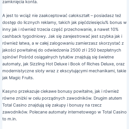
zamknięcia konta.
A jest to wciąż nie zaakceptować całokształt – posiadasz też
dostęp do licznych reklamy, takich jak pięćdziesięciu% bonus w
inny jak i również trzecia część przechowanie, a nawet 10%
cashback tygodniowy. Jak się zarejestrować jest szybka jak i
również łatwa, a w całej zalogowaniu zamierzasz skorzystać z
jakości powitalnej do odwiedzenia 2500 zł i 250 bezpłatnych
spinów! Pośród osiągalnych tytułów znajdują się świetne
automaty, jak Sizzling Hot Deluxe i Book of Riches Deluxe, oraz
modernistyczne sloty wraz z ekscytującymi mechanikami, takie
jak Magic Fruits.
Kasyno przekazuje ciekawe bonusy powitalne, jak i również
równe zniżki w celu porządnych zawodników. Drugim atutem
Total Casino znajdują się zakupy i bonusy na rzecz
zawodników. Polecane automaty internetowego w Total Casino
to m.in.