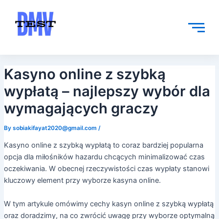
Skip
Post
to
navigation
content
Kasyno online z szybką
wypłatą – najlepszy wybór dla
wymagających graczy
By
sobiakifayat2020@gmail.com
/
Kasyno online z szybką wypłatą to coraz bardziej popularna
opcja dla miłośników hazardu chcących minimalizować czas
oczekiwania. W obecnej rzeczywistości czas wypłaty stanowi
kluczowy element przy wyborze kasyna online.
W tym artykule omówimy cechy kasyn online z szybką wypłatą
oraz doradzimy, na co zwrócić uwagę przy wyborze optymalną