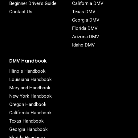
Beginner Driver's Guide
California DMV
Contact Us
Texas DMV
Georgia DMV
Florida DMV
Arizona DMV
Idaho DMV
DMV Handbook
Illinois Handbook
Louisiana Handbook
Maryland Handbook
New York Handbook
Oregon Handbook
California Handbook
Texas Handbook
Georgia Handbook
Florida Handbook