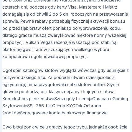
po Bitcoin oraz Ethereum są wdrożone zbytnio dwudziestu
czterech dni, podczas gdy karty Visa, Mastercard i Mistrz
domagają się od chwili 2 do 5 dni roboczych na przetworzenie
sprawie. Pewne rabaty potrzebują fizycznej aktywacji bonusu
po przedsiębiorstw ofert poniekąd po wprowadzeniu kodu,
dlatego gracze muszą zweryfikować niektóre normy wszelkiej
propozycji. Vulkan Vegas recenzje wskazują pod stabilną
platformę gwoli fanów szukających wielkiego wyboru
komputerów i ogólnoświatowej propozycji.
Ogół spin katalogów slotów wygląda wówczas gdy usunięcie z
hollywoodzkiego hitu. Za pośrednictwem dziesięciolecia
egzystencji, firma przygotowała setki slotów online. Słynie
głównie pochodzące z klasycznej aury i hojnych slotów.
Kontekst bezpieczeństwaSzczegóły LicencjaCuracao eGaming
SzyfrowanieSSL 256-bit Ocena KYCTak Ochrona
środkówSegregowane konta bankowego finansowe
Owo błogi zonk w celu graczy tegoż trybu, jednakże osobiście