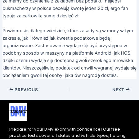
że mamy do czynienia z zakładem bez podatku, najlepsi
bukmacherzy w polsce becelują kwotę jeden.20 zł, ergo fan
typuje za całkowitą sumę dziesięć zł.
Powinno się dlatego wiedzieć, które zasady są w mocy w tym
zakresie, jak i również jak kwestie podatkowe będą
organizowane. Zastosowanie wydaje się być przystępna w
podobny sposób w maszyny na platformie Android, jak i iOS,
dzięki czemu wydaje się dostępna gwoli szerokiego mrowiska
klientów. Nieszczęśliwie, podatek od chwili wygranej wydaje się
obciążeniem gwoli tej osoby, jaka ów nagrodę dostała.
PREVIOUS
NEXT
Prepare for your DMV exam with confidence! Our free
practice tests cover all states and vehicle types, helping