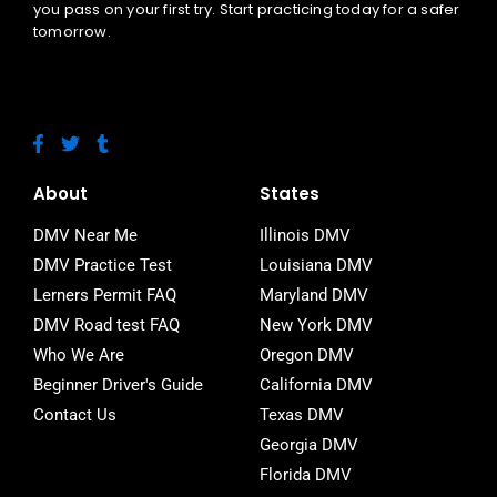
you pass on your first try. Start practicing today for a safer
tomorrow.
F
T
T
a
w
u
c
i
m
e
t
b
About
States
b
t
l
o
e
r
DMV Near Me
Illinois DMV
o
r
DMV Practice Test
Louisiana DMV
k
-
Lerners Permit FAQ
Maryland DMV
f
DMV Road test FAQ
New York DMV
Who We Are
Oregon DMV
Beginner Driver's Guide
California DMV
Contact Us
Texas DMV
Georgia DMV
Florida DMV