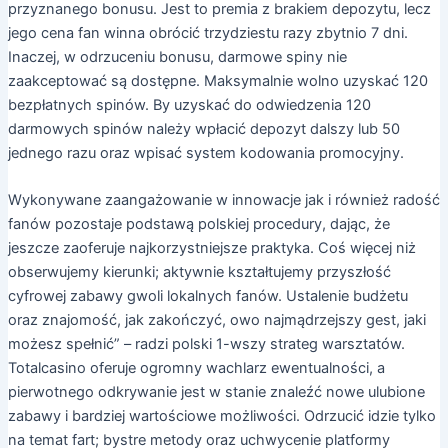
przyznanego bonusu. Jest to premia z brakiem depozytu, lecz
jego cena fan winna obrócić trzydziestu razy zbytnio 7 dni.
Inaczej, w odrzuceniu bonusu, darmowe spiny nie
zaakceptować są dostępne. Maksymalnie wolno uzyskać 120
bezpłatnych spinów. By uzyskać do odwiedzenia 120
darmowych spinów należy wpłacić depozyt dalszy lub 50
jednego razu oraz wpisać system kodowania promocyjny.
Wykonywane zaangażowanie w innowacje jak i również radość
fanów pozostaje podstawą polskiej procedury, dając, że
jeszcze zaoferuje najkorzystniejsze praktyka. Coś więcej niż
obserwujemy kierunki; aktywnie kształtujemy przyszłość
cyfrowej zabawy gwoli lokalnych fanów. Ustalenie budżetu
oraz znajomość, jak zakończyć, owo najmądrzejszy gest, jaki
możesz spełnić” – radzi polski 1-wszy strateg warsztatów.
Totalcasino oferuje ogromny wachlarz ewentualności, a
pierwotnego odkrywanie jest w stanie znaleźć nowe ulubione
zabawy i bardziej wartościowe możliwości. Odrzucić idzie tylko
na temat fart; bystre metody oraz uchwycenie platformy