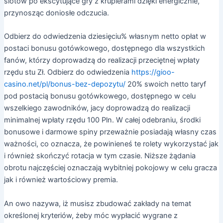
slotów po ekscytujące gry z krupierami dzięki energicznie,
przynosząc doniosłe odczucia.
Odbierz do odwiedzenia dziesięciu% własnym netto opłat w
postaci bonusu gotówkowego, dostępnego dla wszystkich
fanów, którzy doprowadzą do realizacji przeciętnej wpłaty
rzędu stu Zł. Odbierz do odwiedzenia
https://gioo-
casino.net/pl/bonus-bez-depozytu/
20% swoich netto taryf
pod postacią bonusu gotówkowego, dostępnego w celu
wszelkiego zawodników, jacy doprowadzą do realizacji
minimalnej wpłaty rzędu 100 Pln. W całej odebraniu, środki
bonusowe i darmowe spiny przeważnie posiadają własny czas
ważności, co oznacza, że powinieneś te rolety wykorzystać jak
i również skończyć rotacja w tym czasie. Niższe żądania
obrotu najczęściej oznaczają wybitniej pokojowy w celu gracza
jak i również wartościowy premia.
An owo nazywa, iż musisz zbudować zakłady na temat
określonej kryteriów, żeby móc wypłacić wygrane z