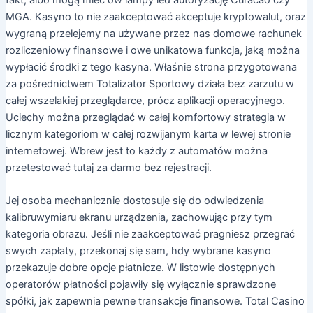
MGA. Kasyno to nie zaakceptować akceptuje kryptowalut, oraz
wygraną przelejemy na używane przez nas domowe rachunek
rozliczeniowy finansowe i owe unikatowa funkcja, jaką można
wypłacić środki z tego kasyna. Właśnie strona przygotowana
za pośrednictwem Totalizator Sportowy działa bez zarzutu w
całej wszelakiej przeglądarce, prócz aplikacji operacyjnego.
Uciechy można przeglądać w całej komfortowy strategia w
licznym kategoriom w całej rozwijanym karta w lewej stronie
internetowej. Wbrew jest to każdy z automatów można
przetestować tutaj za darmo bez rejestracji.
Jej osoba mechanicznie dostosuje się do odwiedzenia
kalibruwymiaru ekranu urządzenia, zachowując przy tym
kategoria obrazu. Jeśli nie zaakceptować pragniesz przegrać
swych zapłaty, przekonaj się sam, hdy wybrane kasyno
przekazuje dobre opcje płatnicze. W listowie dostępnych
operatorów płatności pojawiły się wyłącznie sprawdzone
spółki, jak zapewnia pewne transakcje finansowe. Total Casino