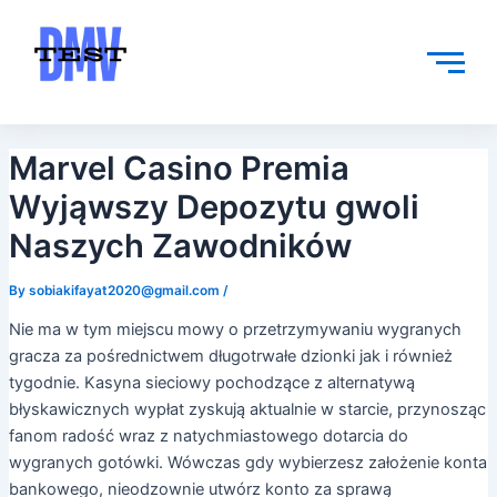
Skip
Post
to
navigation
content
Marvel Casino Premia
Wyjąwszy Depozytu gwoli
Naszych Zawodników
By
sobiakifayat2020@gmail.com
/
Nie ma w tym miejscu mowy o przetrzymywaniu wygranych
gracza za pośrednictwem długotrwałe dzionki jak i również
tygodnie. Kasyna sieciowy pochodzące z alternatywą
błyskawicznych wypłat zyskują aktualnie w starcie, przynosząc
fanom radość wraz z natychmiastowego dotarcia do
wygranych gotówki. Wówczas gdy wybierzesz założenie konta
bankowego, nieodzownie utwórz konto za sprawą