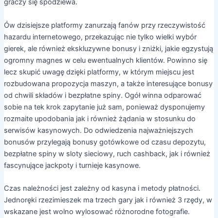
graczy się spodziewa.
Ów dzisiejsze platformy zanurzają fanów przy rzeczywistość
hazardu internetowego, przekazując nie tylko wielki wybór
gierek, ale również ekskluzywne bonusy i zniżki, jakie egzystują
ogromny magnes w celu ewentualnych klientów. Powinno się
lecz skupić uwagę dzięki platformy, w którym miejscu jest
rozbudowana propozycja maszyn, a także interesujące bonusy
od chwili składów i bezpłatne spiny. Ogół winna odparować
sobie na tek krok zapytanie już sam, ponieważ dysponujemy
rozmaite upodobania jak i również żądania w stosunku do
serwisów kasynowych. Do odwiedzenia najważniejszych
bonusów przylegają bonusy gotówkowe od czasu depozytu,
bezpłatne spiny w sloty sieciowy, ruch cashback, jak i również
fascynujące jackpoty i turnieje kasynowe.
Czas należności jest zależny od kasyna i metody płatności.
Jednoręki rzezimieszek ma trzech gary jak i również 3 rzędy, w
wskazane jest wolno wylosować różnorodne fotografie.