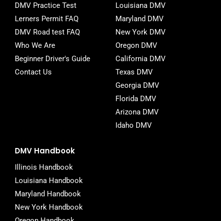
DMV Practice Test
Louisiana DMV
k
-
Lerners Permit FAQ
Maryland DMV
f
DMV Road test FAQ
New York DMV
Who We Are
Oregon DMV
Beginner Driver's Guide
California DMV
Contact Us
Texas DMV
Georgia DMV
Florida DMV
Arizona DMV
Idaho DMV
DMV Handbook
Illinois Handbook
Louisiana Handbook
Maryland Handbook
New York Handbook
Oregon Handbook