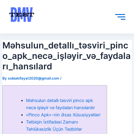
Skip
Post
to
navigation
content
Məhsulun_detallı_təsviri_pinc
o_apk_necə_işləyir_və_faydala
rı_hansılard
By
sobiakifayat2020@gmail.com
/
Məhsulun detallı təsviri pinco apk
necə işləyir və faydaları hansılardır
«Pinco Apk»-nin Əsas Xüsusiyyətləri
Tətbiqin İstifadəsi Zamanı
Təhlükəsizlik Üçün Tədbirlər