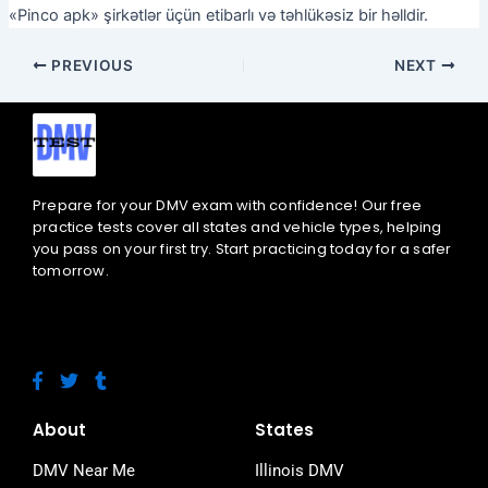
«Pinco apk» şirkətlər üçün etibarlı və təhlükəsiz bir həlldir.
PREVIOUS
NEXT
Prepare for your DMV exam with confidence! Our free
practice tests cover all states and vehicle types, helping
you pass on your first try. Start practicing today for a safer
tomorrow.
F
T
T
a
w
u
c
i
m
e
t
b
About
States
b
t
l
o
e
r
DMV Near Me
Illinois DMV
o
r