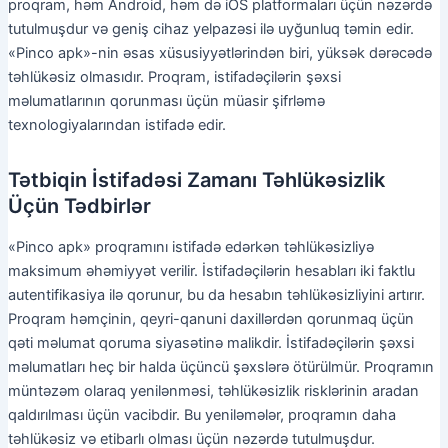
proqram, həm Android, həm də iOS platformaları üçün nəzərdə
tutulmuşdur və geniş cihaz yelpazəsi ilə uyğunluq təmin edir.
«Pinco apk»-nin əsas xüsusiyyətlərindən biri, yüksək dərəcədə
təhlükəsiz olmasıdır. Proqram, istifadəçilərin şəxsi
məlumatlarının qorunması üçün müasir şifrləmə
texnologiyalarından istifadə edir.
Tətbiqin İstifadəsi Zamanı Təhlükəsizlik
Üçün Tədbirlər
«Pinco apk» proqramını istifadə edərkən təhlükəsizliyə
maksimum əhəmiyyət verilir. İstifadəçilərin hesabları iki faktlu
autentifikasiya ilə qorunur, bu da hesabın təhlükəsizliyini artırır.
Proqram həmçinin, qeyri-qanuni daxillərdən qorunmaq üçün
qəti məlumat qoruma siyasətinə malikdir. İstifadəçilərin şəxsi
məlumatları heç bir halda üçüncü şəxslərə ötürülmür. Proqramın
müntəzəm olaraq yenilənməsi, təhlükəsizlik risklərinin aradan
qaldırılması üçün vacibdir. Bu yeniləmələr, proqramın daha
təhlükəsiz və etibarlı olması üçün nəzərdə tutulmuşdur.