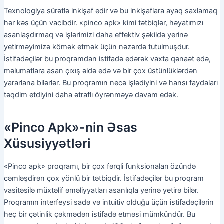
Texnologiya sürətlə inkişaf edir və bu inkişaflara ayaq saxlamaq
hər kəs üçün vacibdir. «pinco apk» kimi tətbiqlər, həyatımızı
asanlaşdırmaq və işlərimizi daha effektiv şəkildə yerinə
yetirməyimizə kömək etmək üçün nəzərdə tutulmuşdur.
İstifadəçilər bu proqramdan istifadə edərək vaxta qənaət edə,
məlumatlara asan çıxış əldə edə və bir çox üstünlüklərdən
yararlana bilərlər. Bu proqramın necə işlədiyini və hansı faydaları
təqdim etdiyini daha ətraflı öyrənməyə davam edək.
«Pinco Apk»-nin Əsas
Xüsusiyyətləri
«Pinco apk» proqramı, bir çox fərqli funksionaları özündə
cəmləşdirən çox yönlü bir tətbiqdir. İstifadəçilər bu proqram
vasitəsilə müxtəlif əməliyyatları asanlıqla yerinə yetirə bilər.
Proqramın interfeysi sadə və intuitiv olduğu üçün istifadəçilərin
heç bir çətinlik çəkmədən istifadə etməsi mümkündür. Bu