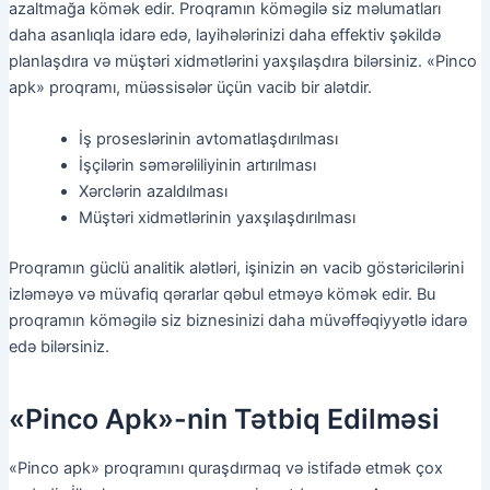
azaltmağa kömək edir. Proqramın köməgilə siz məlumatları
daha asanlıqla idarə edə, layihələrinizi daha effektiv şəkildə
planlaşdıra və müştəri xidmətlərini yaxşılaşdıra bilərsiniz. «Pinco
apk» proqramı, müəssisələr üçün vacib bir alətdir.
İş proseslərinin avtomatlaşdırılması
İşçilərin səmərəliliyinin artırılması
Xərclərin azaldılması
Müştəri xidmətlərinin yaxşılaşdırılması
Proqramın güclü analitik alətləri, işinizin ən vacib göstəricilərini
izləməyə və müvafiq qərarlar qəbul etməyə kömək edir. Bu
proqramın köməgilə siz biznesinizi daha müvəffəqiyyətlə idarə
edə bilərsiniz.
«Pinco Apk»-nin Tətbiq Edilməsi
«Pinco apk» proqramını quraşdırmaq və istifadə etmək çox