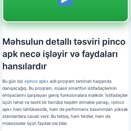
Məhsulun detallı təsviri pinco
apk necə işləyir və faydaları
hansılardır
Bu gün biz «
pinco apk
» adlı proqram təminatı haqqında
danışacağıq. Bu proqram, müasir smartfon istifadəçilərinin
ehtiyaclarını qarşılayan geniş funksionalara malikdir. İstifadəçilər
üçün rahat və təsirli bir təcrübə təqdim etməklə yanaşı, «pinco
apk» həm təhlükəsizlik, həm də performans baxımından yüksək
standartlara cavab verir. Bu tətbiq, həm fərdlər, həm də
müəssisələr üçün faydalı ola bilər.