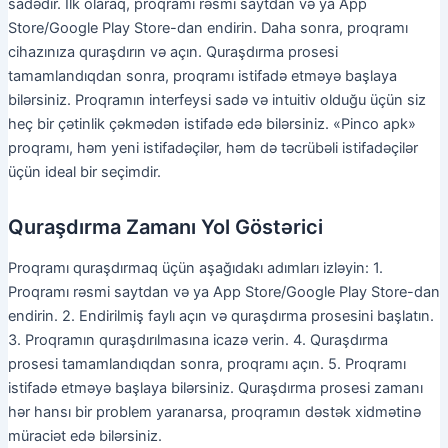
sadədir. İlk olaraq, proqramı rəsmi saytdan və ya App
Store/Google Play Store-dan endirin. Daha sonra, proqramı
cihazınıza quraşdırın və açın. Quraşdırma prosesi
tamamlandıqdan sonra, proqramı istifadə etməyə başlaya
bilərsiniz. Proqramın interfeysi sadə və intuitiv olduğu üçün siz
heç bir çətinlik çəkmədən istifadə edə bilərsiniz. «Pinco apk»
proqramı, həm yeni istifadəçilər, həm də təcrübəli istifadəçilər
üçün ideal bir seçimdir.
Quraşdırma Zamanı Yol Göstərici
Proqramı quraşdırmaq üçün aşağıdakı adımları izləyin: 1.
Proqramı rəsmi saytdan və ya App Store/Google Play Store-dan
endirin. 2. Endirilmiş faylı açın və quraşdırma prosesini başlatın.
3. Proqramın quraşdırılmasına icazə verin. 4. Quraşdırma
prosesi tamamlandıqdan sonra, proqramı açın. 5. Proqramı
istifadə etməyə başlaya bilərsiniz. Quraşdırma prosesi zamanı
hər hansı bir problem yaranarsa, proqramın dəstək xidmətinə
müraciət edə bilərsiniz.