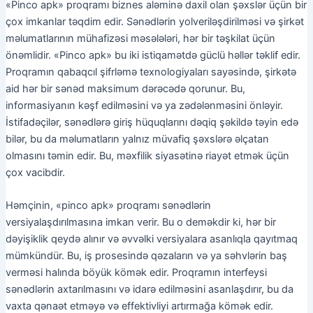
«Pinco apk» proqramı biznes aləminə daxil olan şəxslər üçün bir
çox imkanlar təqdim edir. Sənədlərin yolveriləşdirilməsi və şirkət
məlumatlarının mühafizəsi məsələləri, hər bir təşkilat üçün
önəmlidir. «Pinco apk» bu iki istiqamətdə güclü həllər təklif edir.
Proqramın qabaqcıl şifrləmə texnologiyaları sayəsində, şirkətə
aid hər bir sənəd maksimum dərəcədə qorunur. Bu,
informasiyanın kəşf edilməsini və ya zədələnməsini önləyir.
İstifadəçilər, sənədlərə giriş hüquqlarını dəqiq şəkildə təyin edə
bilər, bu da məlumatların yalnız müvafiq şəxslərə əlçatan
olmasını təmin edir. Bu, məxfilik siyasətinə riayət etmək üçün
çox vacibdir.
Həmçinin, «pinco apk» proqramı sənədlərin
versiyalaşdırılmasına imkan verir. Bu o deməkdir ki, hər bir
dəyişiklik qeydə alınır və əvvəlki versiyalara asanlıqla qayıtmaq
mümkündür. Bu, iş prosesində qəzaların və ya səhvlərin baş
verməsi halında böyük kömək edir. Proqramın interfeysi
sənədlərin axtarılmasını və idarə edilməsini asanlaşdırır, bu da
vaxta qənaət etməyə və effektivliyi artırmağa kömək edir.