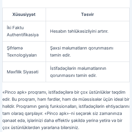
Xüsusiyyət
Təsvir
İki Faktu
Hesabın təhlükəsizliyini artırır.
Authentifikasiya
Şifrləmə
Şəxsi məlumatların qorunmasını
Texnologiyaları
təmin edir.
İstifadəçilərin məlumatlarının
Məxfilik Siyasəti
qorunmasını təmin edir.
«Pinco apk» proqramı, istifadəçilərə bir çox üstünlüklər təqdim
edir. Bu proqram, həm fərdlər, həm də müəssisələr üçün ideal bir
həlldir. Proqramın geniş funksionalları, istifadəçilərin ehtiyaclarını
tam olaraq qarşılayır. «Pinco apk»-ni seçərək siz zamanınıza
qənaət edə, işlərinizi daha effektiv şəkildə yerinə yetirə və bir
çox üstünlüklərdən yararlana bilərsiniz.