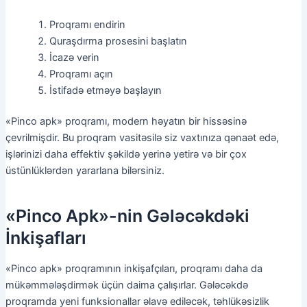
Proqramı endirin
Quraşdırma prosesini başlatın
İcazə verin
Proqramı açın
İstifadə etməyə başlayın
«Pinco apk» proqramı, modern həyatın bir hissəsinə
çevrilmişdir. Bu proqram vasitəsilə siz vaxtınıza qənaət edə,
işlərinizi daha effektiv şəkildə yerinə yetirə və bir çox
üstünlüklərdən yararlana bilərsiniz.
«Pinco Apk»-nin Gələcəkdəki
İnkişafları
«Pinco apk» proqramının inkişafçıları, proqramı daha da
mükəmmələşdirmək üçün daima çalışırlar. Gələcəkdə
proqramda yeni funksionallar əlavə ediləcək, təhlükəsizlik