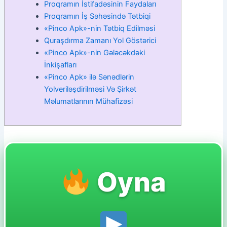
Proqramın İstifadəsinin Faydaları
Proqramın İş Səhəsində Tətbiqi
«Pinco Apk»-nin Tətbiq Edilməsi
Quraşdırma Zamanı Yol Göstərici
«Pinco Apk»-nin Gələcəkdəki
İnkişafları
«Pinco Apk» ilə Sənədlərin
Yolveriləşdirilməsi Və Şirkət
Məlumatlarının Mühafizəsi
Oyna