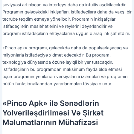
səviyyəsi artırılacaq və interfeys daha da intuitivləşdiriləcəkdir.
Proqramın gələcəkdəki inkişafları, istifadəçilərə daha da yaxşı bir
təcrübə təqdim etməyə yönəlibdir. Proqramın inkişafçıları,
istifadəçilərin məsləhətlərini və rəylərini dəyərləndirir və
proqramı istifadəçilərin ehtiyaclarına uyğun olaraq inkişaf etdirir.
«Pinco apk» proqramı, gələcəkdə daha da populyarlaşacaq və
milyonlarla istifadəçiyə xidmət edəcəkdir. Bu proqram,
texnologiya dünyasında özünə layiqli bir yer tutacaqdır.
İstifadəçilərin bu proqramdan maksimum fayda əldə etməsi
üçün proqramın yenilənən versiyalarını izləmələri və proqramın
bütün funksionallarından yararlanmaları tövsiyə olunur.
«Pinco Apk» ilə Sənədlərin
Yolveriləşdirilməsi Və Şirkət
Məlumatlarının Mühafizəsi