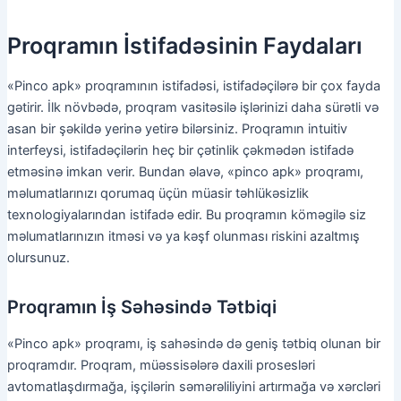
Proqramın İstifadəsinin Faydaları
«Pinco apk» proqramının istifadəsi, istifadəçilərə bir çox fayda
gətirir. İlk növbədə, proqram vasitəsilə işlərinizi daha sürətli və
asan bir şəkildə yerinə yetirə bilərsiniz. Proqramın intuitiv
interfeysi, istifadəçilərin heç bir çətinlik çəkmədən istifadə
etməsinə imkan verir. Bundan əlavə, «pinco apk» proqramı,
məlumatlarınızı qorumaq üçün müasir təhlükəsizlik
texnologiyalarından istifadə edir. Bu proqramın köməgilə siz
məlumatlarınızın itməsi və ya kəşf olunması riskini azaltmış
olursunuz.
Proqramın İş Səhəsində Tətbiqi
«Pinco apk» proqramı, iş sahəsində də geniş tətbiq olunan bir
proqramdır. Proqram, müəssisələrə daxili prosesləri
avtomatlaşdırmağa, işçilərin səmərəliliyini artırmağa və xərcləri