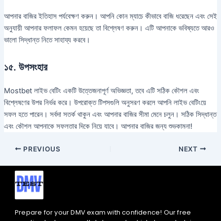
আপনার বাজির ইতিহাস পর্যবেক্ষণ করুন। আপনি কোন ম্যাচে কীভাবে বাজি ধরেছেন এবং সেই
অনুযায়ী আপনার ফলাফল কেমন হয়েছে তা বিশ্লেষণ করুন। এটি আপনাকে ভবিষ্যতে আরও
ভালো সিদ্ধান্ত নিতে সাহায্য করবে।
১৫. উপসংহার
Mostbet লাইভ বেটিং একটি উত্তেজনাপূর্ণ অভিজ্ঞতা, তবে এটি সঠিক কৌশল এবং
বিশ্লেষণের উপর নির্ভর করে। উপরোক্ত টিপসগুলি অনুসরণ করলে আপনি লাইভ বেটিংয়ে
সফল হতে পারেন। সর্বদা সতর্ক থাকুন এবং আপনার বাজির সীমা মেনে চলুন। সঠিক সিদ্ধান্ত
এবং কৌশল আপনাকে সফলতার দিকে নিয়ে যাবে। আপনার বাজির জন্য শুভকামনা!
PREVIOUS
NEXT
Prepare for your DMV exam with confidence! Our free