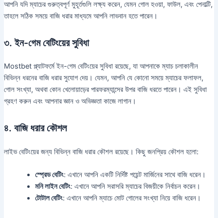
আপনি যদি ম্যাচের গুরুত্বপূর্ণ মুহূর্তগুলি লক্ষ্য করেন, যেমন গোল হওয়া, ফাউল, এবং পেনাল্টি,
তাহলে সঠিক সময়ে বাজি ধরার মাধ্যমে আপনি লাভবান হতে পারেন।
৩. ইন-গেম বেটিংয়ের সুবিধা
Mostbet প্ল্যাটফর্মে ইন-গেম বেটিংয়ের সুবিধা রয়েছে, যা আপনাকে ম্যাচ চলাকালীন
বিভিন্ন ধরনের বাজি ধরার সুযোগ দেয়। যেমন, আপনি যে কোনো সময়ে ম্যাচের ফলাফল,
গোল সংখ্যা, অথবা কোন খেলোয়াড়ের পারফরম্যান্সের উপর বাজি ধরতে পারেন। এই সুবিধা
গ্রহণ করুন এবং আপনার জ্ঞান ও অভিজ্ঞতা কাজে লাগান।
৪. বাজি ধরার কৌশল
লাইভ বেটিংয়ের জন্য বিভিন্ন বাজি ধরার কৌশল রয়েছে। কিছু জনপ্রিয় কৌশল হলো:
স্প্রেড বেটিং
: এখানে আপনি একটি নির্দিষ্ট পয়েন্ট মার্জিনের সাথে বাজি ধরেন।
মনি লাইন বেটিং
: এখানে আপনি সরাসরি ম্যাচের বিজয়ীকে নির্বাচন করেন।
টোটাল বেটিং
: এখানে আপনি ম্যাচে মোট গোলের সংখ্যা নিয়ে বাজি ধরেন।