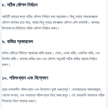
৮. সঠিক কৌশল নির্বাচন
প্রতিটি ম্যাচের জন্য সঠিক কৌশল নির্বাচন করা প্রয়োজন। কিছু ম্যাচে আক্রমণাত্মক
কৌশল কার্যকর হতে পারে, আবার কিছু ম্যাচে রক্ষণাত্মক কৌশল বেশি কার্যকরী। আপনার
বিশ্লেষণের ভিত্তিতে সঠিক কৌশল নির্বাচন করুন।
৯. বাজির প্রকারভেদ
লাইভ বেটিংয়ে বিভিন্ন প্রকারের বাজি রয়েছে। যেমন, একক বাজি, একাধিক বাজি, এবং
সিস্টেম বাজি। আপনার বাজির ধরন এবং কৌশল অনুযায়ী সঠিক বাজির প্রকার নির্বাচন
করুন।
১০. পরিসংখ্যান এবং বিশ্লেষণ
ম্যাচ চলাকালীন পরিসংখ্যান এবং বিশ্লেষণ খুবই গুরুত্বপূর্ণ। খেলোয়াড়দের পারফরম্যান্স,
গোলের সংখ্যা, এবং অন্যান্য পরিসংখ্যান নিয়ে নজর রাখুন। এই তথ্যগুলি আপনাকে সঠিক
সিদ্ধান্ত নিতে সাহায্য করবে।