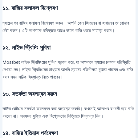
১১. বাজির ফলাফল বিশ্লেষণ
ম্যাচের পর বাজির ফলাফল বিশ্লেষণ করুন। আপনি কেন জিতলেন বা হারালেন তা বোঝার
চেষ্টা করুন। এটি আপনাকে ভবিষ্যতে আরও ভালো বাজি ধরতে সাহায্য করবে।
১২. লাইভ স্ট্রিমিং সুবিধা
Mostbet লাইভ স্ট্রিমিংয়ের সুবিধা প্রদান করে, যা আপনাকে ম্যাচের চলমান পরিস্থিতি
দেখতে দেয়। লাইভ স্ট্রিমিংয়ের মাধ্যমে আপনি ম্যাচের গতিশীলতা বুঝতে পারবেন এবং বাজি
ধরার সময় সঠিক সিদ্ধান্ত নিতে পারবেন।
১৩. সতর্কতা অবলম্বন করুন
লাইভ বেটিংয়ে সতর্কতা অবলম্বন করা অত্যন্ত জরুরি। কখনোই আবেগের বশবর্তী হয়ে বাজি
ধরবেন না। সবসময় যুক্তি এবং বিশ্লেষণের ভিত্তিতে সিদ্ধান্ত নিন।
১৪. বাজির ইতিহাস পর্যবেক্ষণ