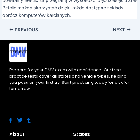
powitalny Betclic za przegraną w wysokości pięćdziesięciu Zł w
Betclic można skorzystać dzięki każde dostępne zakłady
oprócz komputerów karcianych.
PREVIOUS
NEXT
Prepare for your DMV exam with confidence! Our free
practice tests cover all states and vehicle types, helping
you pass on your first try. Start practicing today for a safer
tomorrow.
F
T
T
a
w
u
c
i
m
e
t
b
About
States
b
t
l