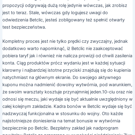
propozycji odgrywają dużą rolę jedynie wówczas, jak zrobisz
jest to teraz. Stale, wówczas gdy logujesz uwagi do
odwiedzenia Betclic, jesteś zobligowany też spełnić otwarty
test bezpieczeństwa.
Kompletny proces jest nie tylko prędki czy zwyczajny, jednak
dodatkowo warto napomknąć, iż Betclic nie zaakceptować
pobiera taryf jak i również nie nalicza prowizji od chwili zasilenia
konta. Ciąg produktów prócz wydaniu jest w każdej sytuacji
klarowny i najbardziej istotne przyciski znajdują się do kupienia
natychmiast na głównym ekranie. Do swojego aktywnego
kuponu można nadmienić dowolny wytwórnia, pod warunkiem,
że swoim warsztaty kosztuje przynajmniej jeden.10-ciu oraz nie
odnosi się meczu, jaki wydaje się być aktualnie uwzględniony w
całej kolejnym zakładzie. Kadra bonów w Betclic wydaje się być
nadzwyczaj funkcjonalna w stosunku do wojny. Oto każde
najistotniejsze doniesienia na temat bonusie w wytwórnia
bezpiecznie po Betclic. Bezpłatny zakład jak nadprogram