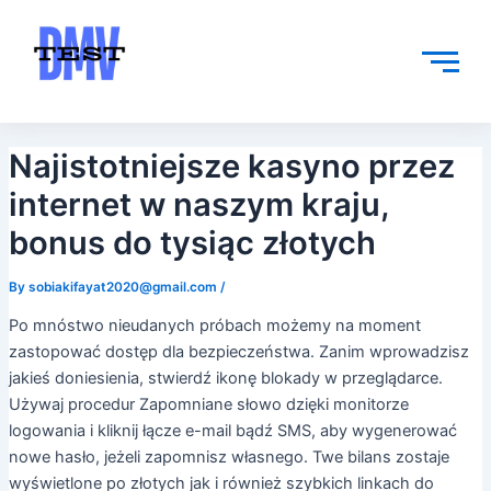
Skip
Post
to
navigation
content
Najistotniejsze kasyno przez
internet w naszym kraju,
bonus do tysiąc złotych
By
sobiakifayat2020@gmail.com
/
Po mnóstwo nieudanych próbach możemy na moment
zastopować dostęp dla bezpieczeństwa. Zanim wprowadzisz
jakieś doniesienia, stwierdź ikonę blokady w przeglądarce.
Używaj procedur Zapomniane słowo dzięki monitorze
logowania i kliknij łącze e-mail bądź SMS, aby wygenerować
nowe hasło, jeżeli zapomnisz własnego. Twe bilans zostaje
wyświetlone po złotych jak i również szybkich linkach do