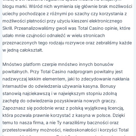
blogu marki. Wśród nich wymienia się głównie brak możliwości
uciechy pochodzące z różnymi po szachy czy korzystania z
możliwości płatności przy użyciu kieszeni elektronicznego
Skrill. Przeanalizowaliśmy gwoli was Total Casino opinie, które
udało mnie czujności odnaleźć w wielu stronicach
przeznaczonych tego rodzaju rozrywce oraz zebraliśmy każde
w jedną całokształt.
Mnóstwo platform czerpie mnóstwo innych bonusów
powitalnych. Przy Total Casino nadprogram powitalny jest
nadzwyczaj lekkim elementem, jaki to zdecydowanie nakłania
internautów do odwiedzenia używania kasyna. Bonusy
stanowią najciekawszą i w największym stopniu zdolną
zachętę do odwiedzenia pozyskiwania nowych graczy.
Zapoznasz się podobnie wraz z polską wyjątkową licencją,
która pozwala prawnie korzystać z kasyna w polsce. Dzięki
temu to nasza firma, a nie Ty naraziliśmy baczności oraz
przetestowaliśmy możności, niedoskonałości i korzyści Total