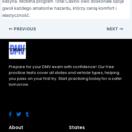
kasyna. Mobilna program Total Casino owo doskonała opcja
gwoli każdego amatorów hazardu, którzy cenią komfort i
elastyczność.
PREVIOUS
NEXT
Prepare for your DMV exam with confidence! Our free
practice tests cover all states and vehicle types, helping
you pass on your first try. Start practicing today for a safer
tomorrow.
F
T
T
a
w
u
c
i
m
e
t
b
About
States
b
t
l