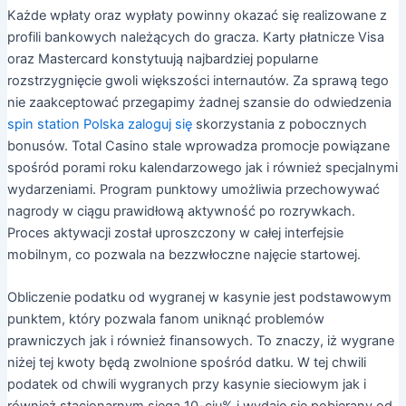
Każde wpłaty oraz wypłaty powinny okazać się realizowane z
profili bankowych należących do gracza. Karty płatnicze Visa
oraz Mastercard konstytuują najbardziej popularne
rozstrzygnięcie gwoli większości internautów. Za sprawą tego
nie zaakceptować przegapimy żadnej szansie do odwiedzenia
spin station Polska zaloguj się
skorzystania z pobocznych
bonusów. Total Casino stale wprowadza promocje powiązane
spośród porami roku kalendarzowego jak i również specjalnymi
wydarzeniami. Program punktowy umożliwia przechowywać
nagrody w ciągu prawidłową aktywność po rozrywkach.
Proces aktywacji został uproszczony w całej interfejsie
mobilnym, co pozwala na bezzwłoczne najęcie startowej.
Obliczenie podatku od wygranej w kasynie jest podstawowym
punktem, który pozwala fanom uniknąć problemów
prawniczych jak i również finansowych. To znaczy, iż wygrane
niżej tej kwoty będą zwolnione spośród datku. W tej chwili
podatek od chwili wygranych przy kasynie sieciowym jak i