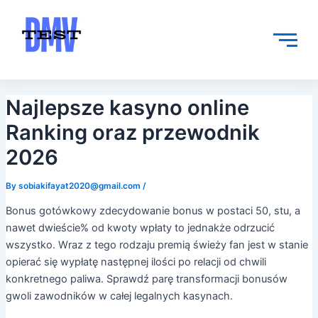
Skip
Post
to
navigation
content
Najlepsze kasyno online
Ranking oraz przewodnik
2026
By
sobiakifayat2020@gmail.com
/
Bonus gotówkowy zdecydowanie bonus w postaci 50, stu, a
nawet dwieście% od kwoty wpłaty to jednakże odrzucić
wszystko. Wraz z tego rodzaju premią świeży fan jest w stanie
opierać się wypłatę następnej ilości po relacji od chwili
konkretnego paliwa. Sprawdź parę transformacji bonusów
gwoli zawodników w całej legalnych kasynach.