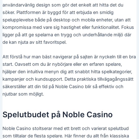
användarvänlig design som gör det enkelt att hitta det du
söker. Plattformen är byggd för att erbjuda en smidig
spelupplevelse både på desktop och mobila enheter, utan att
kompromissa med vare sig hastighet eller funktionalitet. Fokus
ligger på att ge spelarna en trygg och underhållande miljö där
de kan njuta av sitt favoritspel.
Att förstå hur man bäst navigerar på sajten är nyckeln till en bra
start. Oavsett om du är nybörjare eller en erfaren spelare,
hjälper den intuitiva menyn dig att snabbt hitta spelkategorier,
kampanjer och kundsupport. Detta praktiska tillvägagångssätt
säkerställer att din tid på Noble Casino blir så effektiv och
njutbar som möjligt.
Spelutbudet på Noble Casino
Noble Casino stoltserar med ett brett och varierat spelutbud
som tilltalar de flesta spelare. Här finner du allt från klassiska