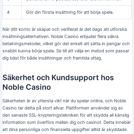
4
Gör din första insättning för att börja spela.
När ditt konto är skapat och verifierat är det dags att utforska
insättningsalternativen. Noble Casino erbjuder flera säkra
betalningsmetoder, vilket gör det enkelt att sätta in pengar och
snabbt kunna börja spela. Se till att välja en metod som passar
dig bäst för både insättningar och framtida uttag.
Säkerhet och Kundsupport hos
Noble Casino
Säkerheten är av yttersta vikt när du spelar online, och Noble
Casino tar detta på stort allvar. Plattformen använder sig av
den senaste SSL-krypteringstekniken för att skydda all känslig
information som överförs mellan dig och casinot. Detta innebär
att dina personliga och finansiella uppgifter alltid är skyddade.