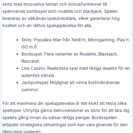
slots med innovativa teman och bonusfunktioner till
spännande bordsspel som roulette och blackjack. Spelen
levereras av välkända spelutvecklare, vilket garanterar hög
kvalitet och en rättvis spelupplevelse för alla.
Slots: Populära titlar från NetEnt, Microgaming, Play’n
GO m.fl.
Bordsspel: Flera varianter av Roulette, Blackjack,
Baccarat.
Live Casino: Realistiska spel med riktiga dealers för en
autentisk känsla.
Jackpottspel: Möjlighet att vinna livsförändrande
summor.
För att maximera din spelupplevelse är det klokt att testa olika
speltyper. Utnyttja gärna demoversioner av slots för att lära dig
spelets gång innan du satsar riktiga pengar. Bordsspelen
erbjuder strategiska utmaningar som kan vara givande för den
tålmodige spelaren.