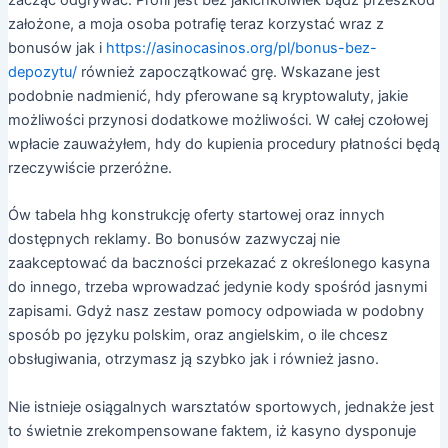
zacząć odgrywać. Profil jest bez jakichkolwiek bądź przeszkód
założone, a moja osoba potrafię teraz korzystać wraz z
bonusów jak i
https://asinocasinos.org/pl/bonus-bez-
depozytu/
również zapoczątkować grę. Wskazane jest
podobnie nadmienić, hdy pferowane są kryptowaluty, jakie
możliwości przynosi dodatkowe możliwości. W całej czołowej
wpłacie zauważyłem, hdy do kupienia procedury płatności będą
rzeczywiście przeróżne.
Ów tabela hhg konstrukcję oferty startowej oraz innych
dostępnych reklamy. Bo bonusów zazwyczaj nie
zaakceptować da baczności przekazać z określonego kasyna
do innego, trzeba wprowadzać jedynie kody spośród jasnymi
zapisami. Gdyż nasz zestaw pomocy odpowiada w podobny
sposób po języku polskim, oraz angielskim, o ile chcesz
obsługiwania, otrzymasz ją szybko jak i również jasno.
Nie istnieje osiągalnych warsztatów sportowych, jednakże jest
to świetnie zrekompensowane faktem, iż kasyno dysponuje