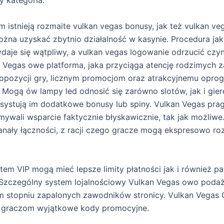
 kategoria.
istnieją rozmaite vulkan vegas bonusy, jak też vulkan ve
można uzyskać zbytnio działalność w kasynie. Procedura jak
daje się wątpliwy, a vulkan vegas logowanie odrzucić czy
n Vegas owe platforma, jaka przyciąga atencję rodzimych
ropozycji gry, licznym promocjom oraz atrakcyjnemu opr
 Mogą ów lampy led odnosić się zarówno slotów, jak i gier
asystują im dodatkowe bonusy lub spiny. Vulkan Vegas prag
ywali wsparcie faktycznie błyskawicznie, tak jak możliwe
anały łączności, z racji czego gracze mogą ekspresowo r
tem VIP mogą mieć lepsze limity płatności jak i również pa
. Szczególny system lojalnościowy Vulkan Vegas owo pod
m stopniu zapalonych zawodników stronicy. Vulkan Vegas 
a graczom wyjątkowe kody promocyjne.