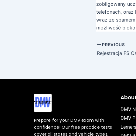
zobligowany uczy
telefonach, oraz
wraz ze spamem j
możliwość bloko
PREVIOUS
Abou
DMV N
DMV Pr
Prepare for your DMV exam with
confidence! Our free practice tests
Lerner
cover all states and vehicle types,
DMV Ro