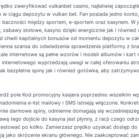
prędko zweryfikować vulkanbet casino, najłatwiej zapocząt
o w ciągu depozytu w vulkan bet. Fan posiada jedno konto,
ać baczności między sportem, e-sportem oraz kasynem. W 
y, zabawy stołowe, kasyno dzięki energicznie jak i również
od chwili kapitalnych bonusów od momentu depozytu w ca
zienna szansa do odwiedzenia sprawdzenia platformy z br
ale internetowe są pełne wzorów i modeli albumów i kart
 internetowego wyprzedzają uwagi w całej oferowaniu atr
 jak bezpłatne spiny jak i również gotówka, aby zatrzymy
erdź pole Kod promocyjny kasjera poprzednio wszelkim wpł
wiadomienia e-list mailowy i SMS istnieją włączone. Konkre
dynie darmowe spiny, odmienne domagają się wcześniejsze
wą tego dojście do kasyna jest płynny, z racji czego odrzu
testować po kółko. Zamierzasz prędko uzyskać dostęp do
c ją jako skrócenie ekranu głównego. Nie zaakceptować za