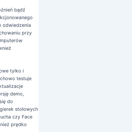
óźnień bądź
kcjonowanego
o odwiedzenia
chowaniu przy
komputerów
wnież
owe tylko i
chowo testuje
tualizacje
rsję demo,
się do
gierek stołowych
lucha czy Face
wnież prędko