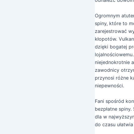
odnaleźć dowolny
Ogromnym atutem 
spiny, które to 
zarejestrować wy
kłopotów. Vulka
dzięki bogatej p
lojalnościowemu.
niejednokrotnie 
zawodnicy otrzym
przynosi różne k
niepewności.
Fani spośród kon
bezpłatne spiny
dla w najwyższy
do czasu ułatwi