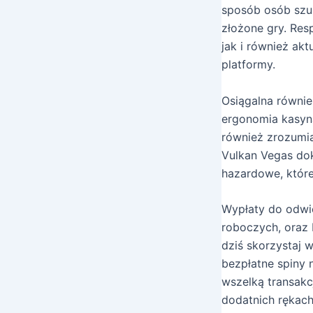
sposób osób szuk
złożone gry. Re
jak i również ak
platformy.
Osiągalna równie
ergonomia kasyna
również zrozumia
Vulkan Vegas do
hazardowe, któr
Wypłaty do odwie
roboczych, oraz 
dziś skorzystaj 
bezpłatne spiny 
wszelką transakcj
dodatnich rękach