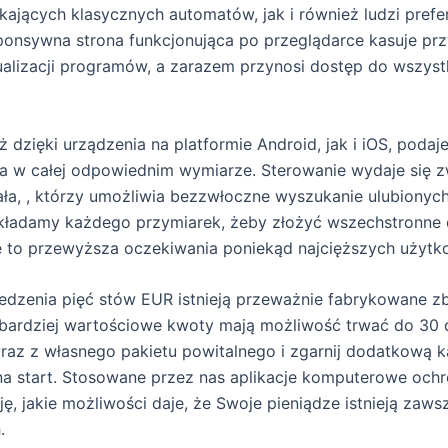
ających klasycznych automatów, jak i również ludzi prefe
sponsywna strona funkcjonująca po przeglądarce kasuje p
tualizacji programów, a zarazem przynosi dostęp do wszyst
ż dzięki urządzenia na platformie Android, jak i iOS, poda
 w całej odpowiednim wymiarze. Sterowanie wydaje się zw
ła, , którzy umożliwia bezzwłoczne wyszukanie ulubionych 
kładamy każdego przymiarek, żeby złożyć wszechstronne
e to przewyższa oczekiwania poniekąd najcięższych użytk
dzenia pięć stów EUR istnieją przeważnie fabrykowane zb
bardziej wartościowe kwoty mają możliwość trwać do 30 d
wraz z własnego pakietu powitalnego i zgarnij dodatkową ka
na start. Stosowane przez nas aplikacje komputerowe och
ę, jakie możliwości daje, że Swoje pieniądze istnieją zaws
.