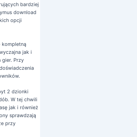
rujących bardziej
rzymus download
kich opcji
je kompletną
yczajna jak i
gier. Przy
 doświadczenia
owników.
yt 2 dzionki
ób. W tej chwili
sę jak i również
rony sprawdzają
ze przy