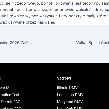
ć się niczego twego, bo tok logowania jest tego typu s
 komputerach. Upewnij się, że poprawnie wpisałeś adres, s
ak i również wyłącz wszystkie filtry poczty e-mail, które 
wać używane przez nas dane.
Rejestracja FS Casino 2026 Załóż profil oraz odbierz nadprogram
t
States
ear Me
Illinois DMV
actice Test
Louisiana DMV
s Permit FAQ
Maryland DMV
ad test FAQ
New York DMV