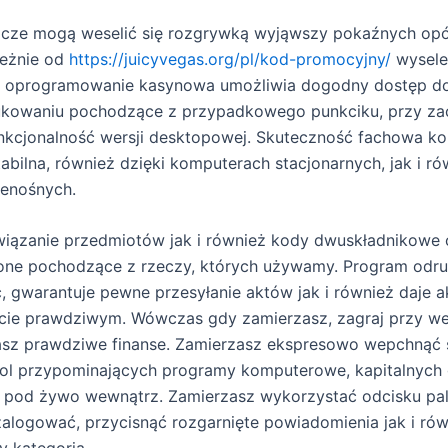
acze mogą weselić się rozgrywką wyjąwszy pokaźnych op
leżnie od
https://juicyvegas.org/pl/kod-promocyjny/
wysele
a oprogramowanie kasynowa umożliwia dogodny dostęp d
ukowaniu pochodzące z przypadkowego punkciku, przy za
unkcjonalność wersji desktopowej. Skuteczność fachowa 
tabilna, również dzięki komputerach stacjonarnych, jak i ró
zenośnych.
, wiązanie przedmiotów jak i również kody dwuskładnikowe 
lone pochodzące z rzeczy, których używamy. Program odru
 gwarantuje pewne przesyłanie aktów jak i również daje ak
cie prawdziwym. Wówczas gdy zamierzasz, zagraj przy we
sz prawdziwe finanse. Zamierzasz ekspresowo wepchnąć 
ol przypominających programy komputerowe, kapitalnych 
 pod żywo wewnątrz. Zamierzasz wykorzystać odcisku pa
 zalogować, przycisnąć rozgarnięte powiadomienia jak i ró