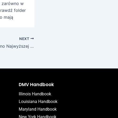
am zarówno w
prawdź folder
to mają
NEXT
VulkanSpiele Casino Najwyższej wersji kasyno sieciowy w naszym kraju!
DMV Handbook
Illinois Handbook
Louisiana Handbook
Maryland Handbook
New York Handbook