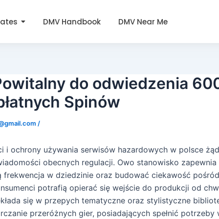
tates
DMV Handbook
DMV Near Me
Powitalny do odwiedzenia 600
płatnych Spinów
0@gmail.com
/
ci i ochrony używania serwisów hazardowych w polsce żąd
wiadomości obecnych regulacji. Owo stanowisko zapewnia
ą frekwencja w dziedzinie oraz budować ciekawość pośród
nsumenci potrafią opierać się wejście do produkcji od chwi
ekłada się w przepych tematyczne oraz stylistyczne bibliote
rczanie przeróżnych gier, posiadających spełnić potrzeb