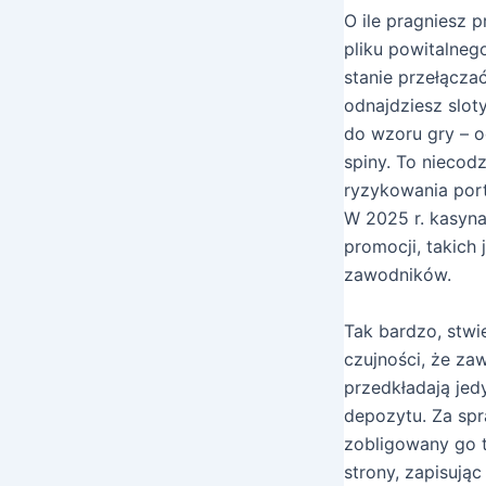
O ile pragniesz 
pliku powitalneg
stanie przełącz
odnajdziesz slot
do wzoru gry – 
spiny. To niecod
ryzykowania port
W 2025 r. kasyna
promocji, takich
zawodników.
Tak bardzo, stwi
czujności, że za
przedkładają je
depozytu. Za spra
zobligowany go 
strony, zapisują