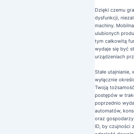
Dzięki czemu gr
dysfunkcji, nieza
machiny. Mobiln
ulubionych prod
tym całkowitą f
wydaje się być s
urządzeniach pr
Stałe utajnianie
wyłącznie okreś
Twoją tożsamość,
postępów w trak
poprzednio wyda
automatów, kons
oraz gospodarzy
ID, by czujności