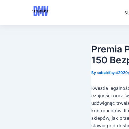
Skip
Post
to
navigation
S
content
Premia 
150 Bez
By
sobiakifayat202
Kwestia legalnoś
czujności oraz ś
udźwignąć trwał
kontrahentów. Ko
sklepów, jak prz
stawia pod dosta