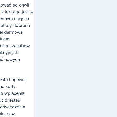
kować od chwili
 z którego jest w
jednym miejscu
 rabaty dobrane
łej darmowe
akiem
 menu. zasobów.
akcyjnych
wać nowych
atą i upewnij
tne kody
go wpłacenia
cić jesteś
 odwiedzenia
mierzasz