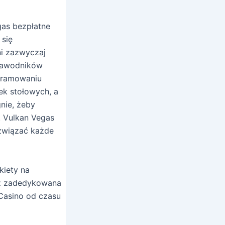
gas bezpłatne
 się
ni zazwyczaj
 zawodników
ogramowaniu
ek stołowych, a
nie, żeby
. Vulkan Vegas
ozwiązać każde
kiety na
aż zadedykowana
Casino od czasu