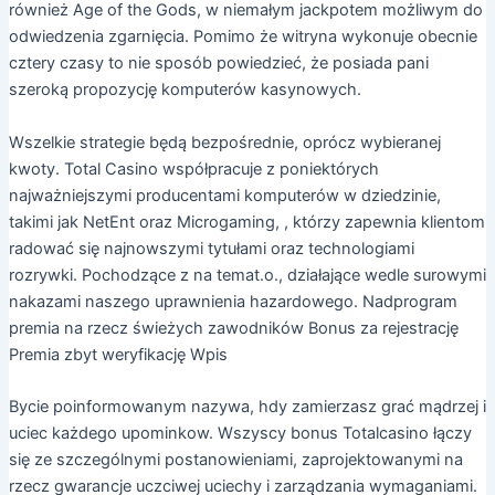
również Age of the Gods, w niemałym jackpotem możliwym do
odwiedzenia zgarnięcia. Pomimo że witryna wykonuje obecnie
cztery czasy to nie sposób powiedzieć, że posiada pani
szeroką propozycję komputerów kasynowych.
Wszelkie strategie będą bezpośrednie, oprócz wybieranej
kwoty. Total Casino współpracuje z poniektórych
najważniejszymi producentami komputerów w dziedzinie,
takimi jak NetEnt oraz Microgaming, , którzy zapewnia klientom
radować się najnowszymi tytułami oraz technologiami
rozrywki. Pochodzące z na temat.o., działające wedle surowymi
nakazami naszego uprawnienia hazardowego. Nadprogram
premia na rzecz świeżych zawodników Bonus za rejestrację
Premia zbyt weryfikację Wpis
Bycie poinformowanym nazywa, hdy zamierzasz grać mądrzej i
uciec każdego upominkow. Wszyscy bonus Totalcasino łączy
się ze szczególnymi postanowieniami, zaprojektowanymi na
rzecz gwarancje uczciwej uciechy i zarządzania wymaganiami.