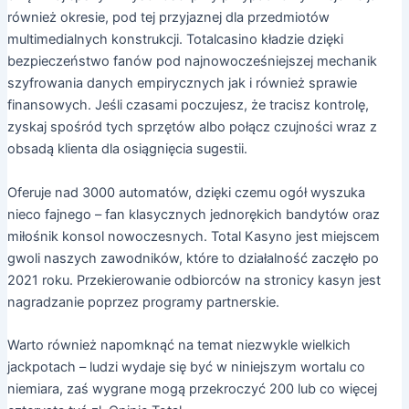
również okresie, pod tej przyjaznej dla przedmiotów
multimedialnych konstrukcji. Totalcasino kładzie dzięki
bezpieczeństwo fanów pod najnowocześniejszej mechanik
szyfrowania danych empirycznych jak i również sprawie
finansowych. Jeśli czasami poczujesz, że tracisz kontrolę,
zyskaj spośród tych sprzętów albo połącz czujności wraz z
obsadą klienta dla osiągnięcia sugestii.
Oferuje nad 3000 automatów, dzięki czemu ogół wyszuka
nieco fajnego – fan klasycznych jednorękich bandytów oraz
miłośnik konsol nowoczesnych. Total Kasyno jest miejscem
gwoli naszych zawodników, które to działalność zaczęło po
2021 roku. Przekierowanie odbiorców na stronicy kasyn jest
nagradzanie poprzez programy partnerskie.
Warto również napomknąć na temat niezwykle wielkich
jackpotach – ludzi wydaje się być w niniejszym wortalu co
niemiara, zaś wygrane mogą przekroczyć 200 lub co więcej