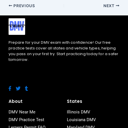
PREVIOUS
NEXT
Prepare for your DMV exam with confidence! Our free
practice tests cover all states and vehicle types, helping
you pass on your first try. Start practicing today for a safer
tomorrow.
F
T
T
a
w
u
c
i
m
e
t
b
About
States
b
t
l
o
e
r
DMV Near Me
Illinois DMV
o
r
DMV Practice Test
Louisiana DMV
k
-
Lerners Permit FAQ
Maryland DMV