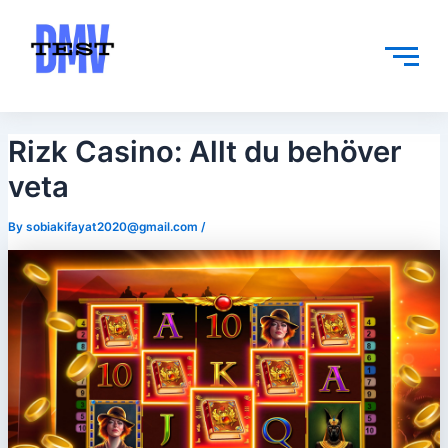
Skip
Post
to
navigation
content
Rizk Casino: Allt du behöver
veta
By
sobiakifayat2020@gmail.com
/