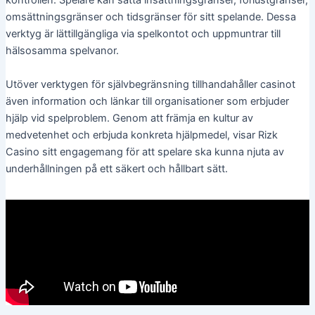
kontrollen. Spelare kan sätta insättningsgränser, förlustgränser,
omsättningsgränser och tidsgränser för sitt spelande. Dessa
verktyg är lättillgängliga via spelkontot och uppmuntrar till
hälsosamma spelvanor.
Utöver verktygen för självbegränsning tillhandahåller casinot
även information och länkar till organisationer som erbjuder
hjälp vid spelproblem. Genom att främja en kultur av
medvetenhet och erbjuda konkreta hjälpmedel, visar Rizk
Casino sitt engagemang för att spelare ska kunna njuta av
underhållningen på ett säkert och hållbart sätt.