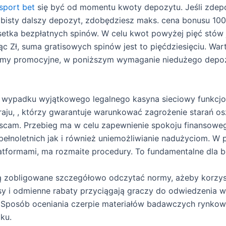
sport bet
się być od momentu kwoty depozytu. Jeśli zdep
obisty dalszy depozyt, zdobędziesz maks. cena bonusu 10
 setka bezpłatnych spinów. W celu kwot powyżej pięć stów 
ąc Zł, suma gratisowych spinów jest to pięćdziesięciu. War
rmy promocyjne, w poniższym wymaganie niedużego depoz
 wypadku wyjątkowego legalnego kasyna sieciowy funkcj
aju, , którzy gwarantuje warunkować zagrożenie starań o
 scam. Przebieg ma w celu zapewnienie spokoju finansowe
i pełnoletnich jak i również uniemożliwianie nadużyciom. W
atformami, ma rozmaite procedury. To fundamentalne dla 
ą zobligowane szczegółowo odczytać normy, ażeby korzy
usy i odmienne rabaty przyciągają graczy do odwiedzenia 
. Sposób oceniania czerpie materiałów badawczych rynko
ku.