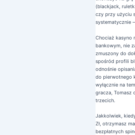
(blackjack, rulet
czy przy użyciu s
systematycznie –
Chociaż kasyno 
bankowym, nie z
zmuszony do dok
spośród profili 
odnośnie opisani
do pierwotnego k
wyłącznie na tem
gracza, Tomasz o
trzecich.
Jakkolwiek, kied
Zł, otrzymasz m
bezpłatnych spin