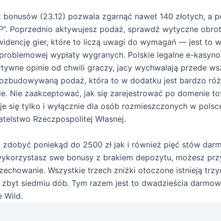
k bonusów (23.12) pozwala zgarnąć nawet 140 złotych, a 
P”. Poprzednio aktywujesz podaż, sprawdź wytyczne obrot
ewidencję gier, które to liczą uwagi do wymagań — jest to
roblemowej wypłaty wygranych. Polskie legalne e-kasyno
ywne opinie od chwili graczy, jacy wychwalają przede ws
rozbudowywaną podaż, która to w dodatku jest bardzo róż
ie. Nie zaakceptować, jak się zarejestrować po domenie tot
e się tylko i wyłącznie dla osób rozmieszczonych w polsce
telstwo Rzeczpospolitej Własnej.
 zdobyć poniekąd do 2500 zł jak i również pięć stów dar
 wykorzystasz swe bonusy z brakiem depozytu, możesz prz
echowanie. Wszystkie trzech zniżki otoczone istnieją trz
zbyt siedmiu dób. Tym razem jest to dwadzieścia darmo
 Wild.