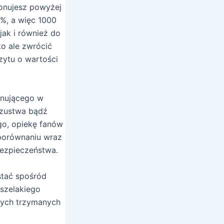
onujesz powyżej
0%, a więc 1000
jak i również do
to ale zwrócić
ytu o wartości
onującego w
szustwa bądź
go, opiekę fanów
 porównaniu wraz
bezpieczeństwa.
stać spośród
wszelakiego
wych trzymanych