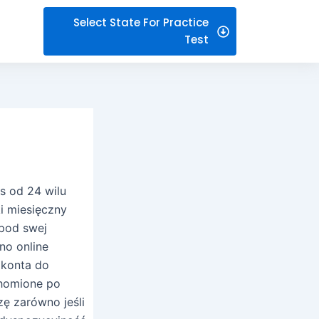
Select State For Practice
Test
s od 24 wilu
i miesięczny
 pod swej
no online
 konta do
chomione po
ę zarówno jeśli