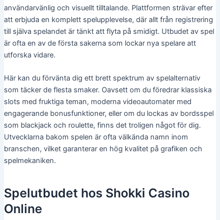
användarvänlig och visuellt tilltalande. Plattformen strävar efter
att erbjuda en komplett spelupplevelse, där allt från registrering
till själva spelandet är tänkt att flyta på smidigt. Utbudet av spel
är ofta en av de första sakerna som lockar nya spelare att
utforska vidare.
Här kan du förvänta dig ett brett spektrum av spelalternativ
som täcker de flesta smaker. Oavsett om du föredrar klassiska
slots med fruktiga teman, moderna videoautomater med
engagerande bonusfunktioner, eller om du lockas av bordsspel
som blackjack och roulette, finns det troligen något för dig.
Utvecklarna bakom spelen är ofta välkända namn inom
branschen, vilket garanterar en hög kvalitet på grafiken och
spelmekaniken.
Spelutbudet hos Shokki Casino
Online