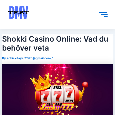
Skip
Post
to
navigation
content
Shokki Casino Online: Vad du
behöver veta
By
sobiakifayat2020@gmail.com
/