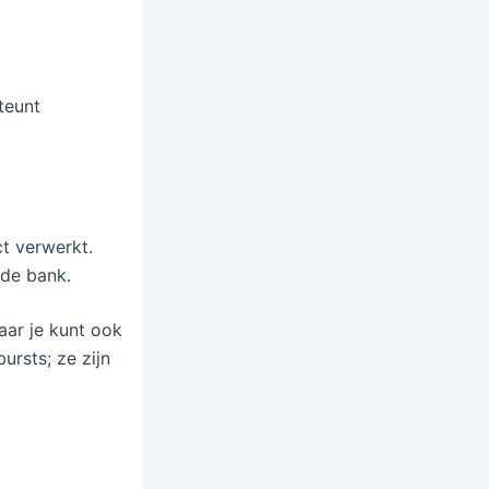
teunt
t verwerkt.
 de bank.
ar je kunt ook
ursts; ze zijn