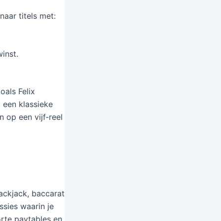
naar titels met:
inst.
oals Felix
 een klassieke
 op een vijf‑reel
ackjack, baccarat
sies waarin je
korte paytables en