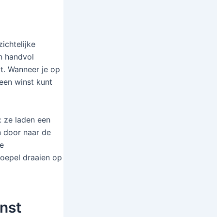
ichtelijke
n handvol
at. Wanneer je op
 een winst kunt
: ze laden een
n door naar de
de
soepel draaien op
inst