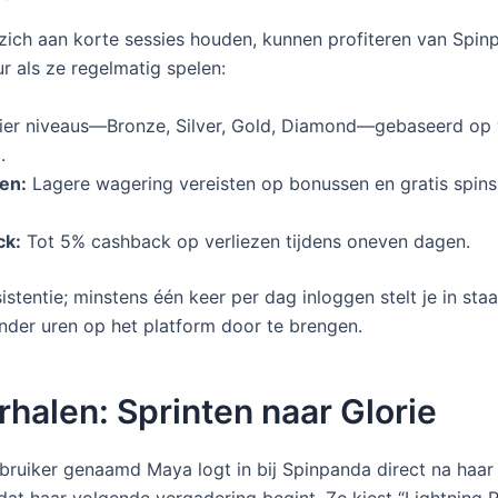
 zich aan korte sessies houden, kunnen profiteren van Spin
ur als ze regelmatig spelen:
er niveaus—Bronze, Silver, Gold, Diamond—gebaseerd op 
.
en:
Lagere wagering vereisten op bonussen en gratis spins 
ck:
Tot 5% cashback op verliezen tijdens oneven dagen.
sistentie; minstens één keer per dag inloggen stelt je in st
der uren op het platform door te brengen.
halen: Sprinten naar Glorie
bruiker genaamd Maya logt in bij Spinpanda direct na haa
dat haar volgende vergadering begint. Ze kiest “Lightning 