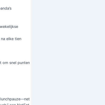
panda’s
wekelijkse
na elke tien
aat om snel punten
r lunchpauze—net
Rush,” een NetEnt