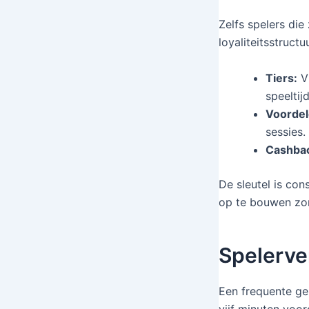
Zelfs spelers die
loyaliteitsstructu
Tiers:
Vi
speeltijd
Voordel
sessies.
Cashba
De sleutel is con
op te bouwen zon
Spelerver
Een frequente ge
vijf minuten voor