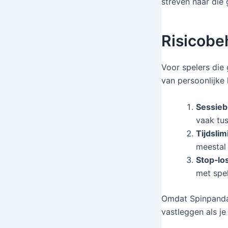
streven naar die 
Risicobe
Voor spelers die 
van persoonlijke 
Sessieb
vaak tu
Tijdslim
meestal 
Stop‑los
met spe
Omdat Spinpanda 
vastleggen als je