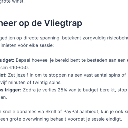
grote winst.
heer op de Vliegtrap
gedijen op directe spanning, betekent zorgvuldig risicobehe
limieten vóór elke sessie:
udget:
Bepaal hoeveel je bereid bent te besteden aan een
ssen €10‑€50.
iet:
Zet jezelf in om te stoppen na een vast aantal spins o
vijf minuten of twintig spins.
s trigger:
Zodra je verlies 25% van je budget bereikt, stop
len.
snelle opnames via Skrill of PayPal aanbiedt, kun je ook s
 een grote overwinning behaalt voordat je sessie eindigt.