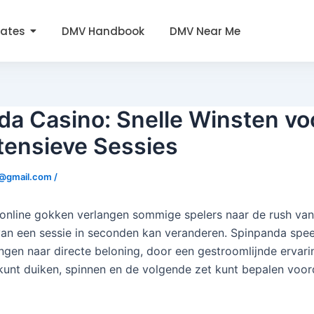
tates
DMV Handbook
DMV Near Me
a Casino: Snelle Winsten voo
tensieve Sessies
0@gmail.com
/
 online gokken verlangen sommige spelers naar de rush van
van een sessie in seconden kan veranderen. Spinpanda speel
angen naar directe beloning, door een gestroomlijnde ervari
kunt duiken, spinnen en de volgende zet kunt bepalen voor