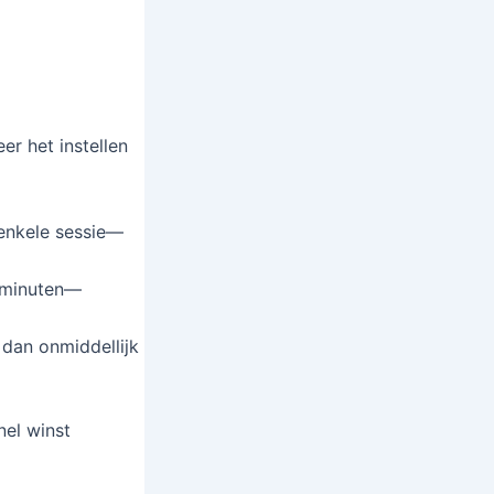
er het instellen
 enkele sessie—
f minuten—
 dan onmiddellijk
nel winst