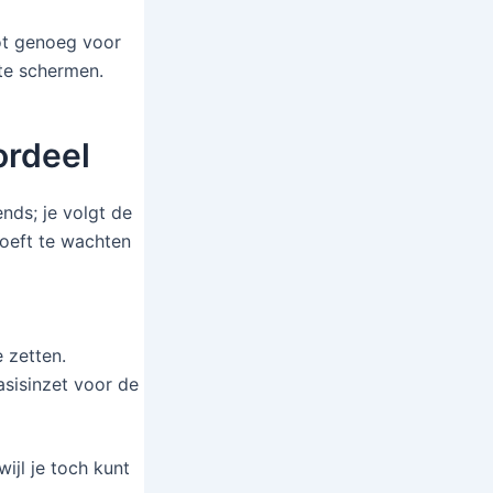
ot genoeg voor
ste schermen.
ordeel
ends; je volgt de
hoeft te wachten
e zetten.
asisinzet voor de
ijl je toch kunt