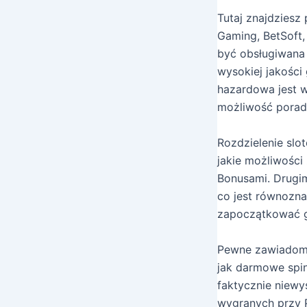
Tutaj znajdzies
Gaming, BetSoft,
być obsługiwana 
wysokiej jakości
hazardowa jest w
możliwość porad
Rozdzielenie slo
jakie możliwośc
Bonusami. Drugim
co jest równozn
zapoczątkować g
Pewne zawiadomie
jak darmowe spin
faktycznie niewy
wygranych przy P