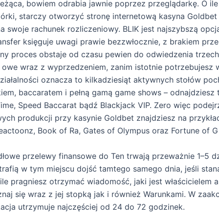
żąca, bowiem odrabia jawnie poprzez przeglądarkę. O ile 
rki, starczy otworzyć stronę internetową kasyna Goldbet
na swoje rachunek rozliczeniowy. BLIK jest najszybszą opcj
nsfer księguje uwagi prawie bezzwłocznie, z brakiem prze
łny proces obstaje od czasu pewien do odwiedzenia trzech
 owe wraz z wyprzedzeniem, zanim istotnie potrzebujesz 
działalności oznacza to kilkadziesiąt aktywnych stołów po
ckiem, baccaratem i pełną gamą game shows – odnajdziesz t
Time, Speed Baccarat bądź Blackjack VIP. Zero więc podej
wych produkcji przy kasynie Goldbet znajdziesz na przykład
eactoonz, Book of Ra, Gates of Olympus oraz Fortune of G
dłowe przelewy finansowe do Ten trwają przeważnie 1–5 d
trafią w tym miejscu dojść tamtego samego dnia, jeśli stan
ile pragniesz otrzymać wiadomość, jaki jest właścicielem a
naj się wraz z jej stopką jak i również Warunkami. W zaa
acja utrzymuje najczęściej od 24 do 72 godzinek.