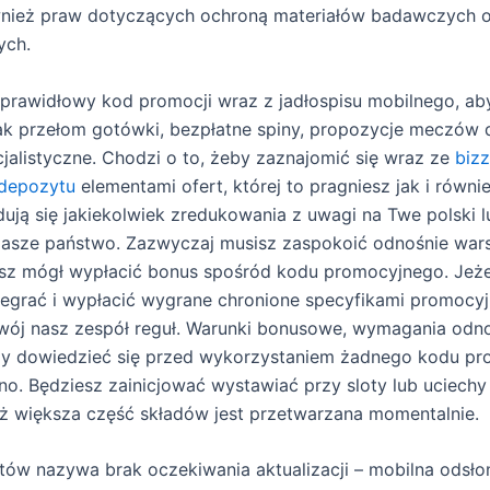
ównież praw dotyczących ochroną materiałów badawczych
ych.
prawidłowy kod promocji wraz z jadłospisu mobilnego, ab
jak przełom gotówki, bezpłatne spiny, propozycje meczó
cjalistyczne. Chodzi o to, żeby zaznajomić się wraz ze
biz
depozytu
elementami ofert, której to pragniesz jak i równi
dują się jakiekolwiek zredukowania z uwagi na Twe polski l
Nasze państwo. Zazwyczaj musisz zaspokoić odnośnie war
sz mógł wypłacić bonus spośród kodu promocyjnego. Jeże
egrać i wypłacić wygrane chronione specyfikami promocyj
wój nasz zespół reguł. Warunki bonusowe, wymagania odn
rczy dowiedzieć się przed wykorzystaniem żadnego kodu p
no. Będziesz zainicjować wystawiać przy sloty lub uciechy
ż większa część składów jest przetwarzana momentalnie.
ów nazywa brak oczekiwania aktualizacji – mobilna odsłon