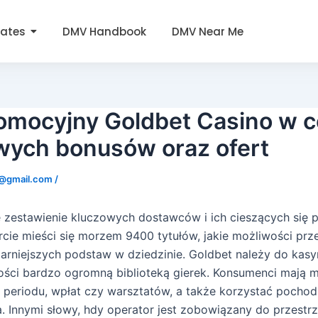
tates
DMV Handbook
DMV Near Me
omocyjny Goldbet Casino w c
wych bonusów oraz ofert
0@gmail.com
/
ię zestawienie kluczowych dostawców i ich cieszących się 
ercie mieści się morzem 9400 tytułów, jakie możliwości pr
arniejszych podstaw w dziedzinie. Goldbet należy do kasyn
ości bardzo ogromną biblioteką gierek. Konsumenci mają 
 periodu, wpłat czy warsztatów, a także korzystać pocho
 Innymi słowy, hdy operator jest zobowiązany do przestrz