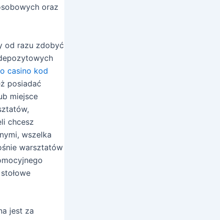
 osobowych oraz
y od razu zdobyć
w depozytowych
zo casino kod
eż posiadać
ub miejsce
sztatów,
li chcesz
nymi, wszelka
ośnie warsztatów
romocyjnego
 stołowe
a jest za