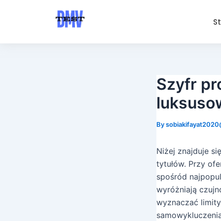
Skip
Post
to
navigation
S
content
Szyfr pr
luksuso
By
sobiakifayat202
Niżej znajduje s
tytułów. Przy of
spośród najpopul
wyróżniają czujn
wyznaczać limity
samowykluczenia.