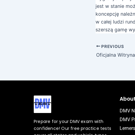
jest w stanie mo
koncepcję należn
w całej ludzi ru
szerszą gamę wy
PREVIOUS
Abou
DMV N
DMV Pr
Prepare for your DMV exam with
confidence! Our free practice tests
Lerner