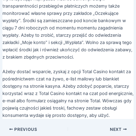
transparentności przebiegów płatniczych możemy także
monitorować własne sprawy przy zakładce „Oczekujące
wypłaty”. Środki są zamieszczane pod koncie bankowym w
ciągu 7 dni roboczych od momentu momentu zagadnienia
wypłaty. Ażeby to zrobić, starczy przejść do odwiedzenia
zakładki „Moje konto” i sekcji „Wypłata”. Wolno za sprawą tego
wpłacić środki jak i również ukończyć do odwiedzenia zabawy,
z brakiem zbędnych przeciwności.
Ażeby dostać wsparcie, zyskaj z opcji Total Casino kontakt za
pośrednictwem czat na żywo, e-list mailowy lub blankiet
dostępny na stronie kasyna. Ażeby zdobyć poparcie, starczy
korzystać wraz z Total Casino kontakt na czat pod energicznie,
e-mail albo formularz osiągalny na stronie Total. Wówczas gdy
pojawią czujności jakieś troski, fachowy zestaw obsługi
konsumenta wydaje się prosto dostępny, aby ulżyć.
PREVIOUS
NEXT