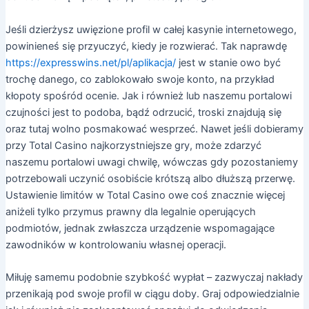
Jeśli dzierżysz uwięzione profil w całej kasynie internetowego,
powinieneś się przyuczyć, kiedy je rozwierać. Tak naprawdę
https://expresswins.net/pl/aplikacja/
jest w stanie owo być
trochę danego, co zablokowało swoje konto, na przykład
kłopoty spośród ocenie. Jak i również lub naszemu portalowi
czujności jest to podoba, bądź odrzucić, troski znajdują się
oraz tutaj wolno posmakować wesprzeć. Nawet jeśli dobieramy
przy Total Casino najkorzystniejsze gry, może zdarzyć
naszemu portalowi uwagi chwilę, wówczas gdy pozostaniemy
potrzebowali uczynić osobiście krótszą albo dłuższą przerwę.
Ustawienie limitów w Total Casino owe coś znacznie więcej
aniżeli tylko przymus prawny dla legalnie operujących
podmiotów, jednak zwłaszcza urządzenie wspomagające
zawodników w kontrolowaniu własnej operacji.
Miłuję samemu podobnie szybkość wypłat – zazwyczaj nakłady
przenikają pod swoje profil w ciągu doby. Graj odpowiedzialnie