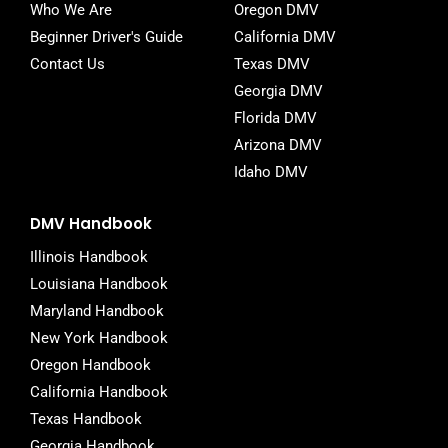
Who We Are
Oregon DMV
Beginner Driver's Guide
California DMV
Contact Us
Texas DMV
Georgia DMV
Florida DMV
Arizona DMV
Idaho DMV
DMV Handbook
Illinois Handbook
Louisiana Handbook
Maryland Handbook
New York Handbook
Oregon Handbook
California Handbook
Texas Handbook
Georgia Handbook