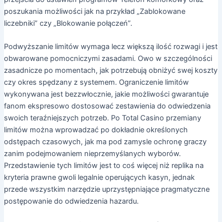
poszukania możliwości jak na przykład „Zablokowane
liczebniki” czy „Blokowanie połączeń”.
Podwyższanie limitów wymaga lecz większą ilość rozwagi i jest
obwarowane pomocniczymi zasadami. Owo w szczególności
zasadnicze po momentach, jak potrzebują obniżyć swej koszty
czy okres spędzany z systemem. Ograniczenie limitów
wykonywana jest bezzwłocznie, jakie możliwości gwarantuje
fanom ekspresowo dostosować zestawienia do odwiedzenia
swoich teraźniejszych potrzeb. Po Total Casino przemiany
limitów można wprowadzać po dokładnie określonych
odstępach czasowych, jak ma pod zamysle ochronę graczy
zanim podejmowaniem nieprzemyślanych wyborów.
Przedstawienie tych limitów jest to coś więcej niż replika na
kryteria prawne gwoli legalnie operujących kasyn, jednak
przede wszystkim narzędzie uprzystępniające pragmatyczne
postępowanie do odwiedzenia hazardu.