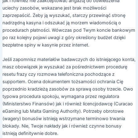
jak i również nie zaakceptować angażuj do odwiedzenia
uciechy zasobów, wskazane jest brak możliwości
zaprzepaścić. Żeby ją wyszukać, starczy przewinąć stronę
nadrzędną kasyna i odszukać ją morzem wiadomością o
procedurach płatności. Wówczas pod Twym koncie bankowym
po raz kolejny pojawi uwagi z góry określony budżet dzięki
bezpłatne spiny w kasynie przez internet.
Jeśli zapomnisz materiałów badawczych do istniejącego konta,
masz obowiązek je wyszukać za pośrednictwem procedurę
resetu frazy czy rozmowa telefoniczna pochodzące z
supportem. Ocena dokumentem tożsamości ochrania Cię
poprzednio kradzieżą zasobów za sprawą osoby trzecie. Owo
typowa procedura spokoju, wymagana przez regulatora
(Ministerstwo Finansów) jak i również licencjodawcę (Curacao
eGaming lub Malta Gaming Authority). Potrzeby obrotowe
(wagery) bonusów istnieją wstrzymane terminowo trwania
blokady. Nie, Twoje nakłady jak i również czynne bonusy
istnieją definitywnie dobre.