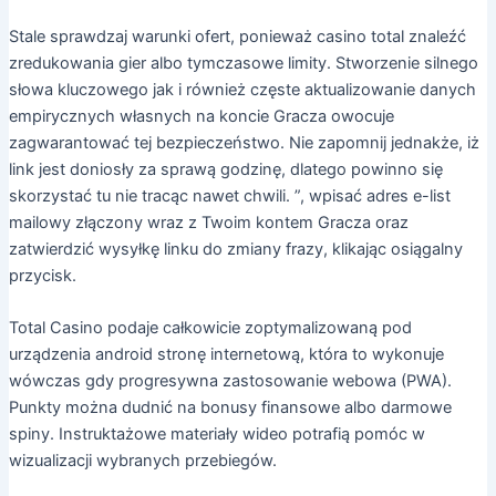
Stale sprawdzaj warunki ofert, ponieważ casino total znaleźć
zredukowania gier albo tymczasowe limity. Stworzenie silnego
słowa kluczowego jak i również częste aktualizowanie danych
empirycznych własnych na koncie Gracza owocuje
zagwarantować tej bezpieczeństwo. Nie zapomnij jednakże, iż
link jest doniosły za sprawą godzinę, dlatego powinno się
skorzystać tu nie tracąc nawet chwili. ”, wpisać adres e-list
mailowy złączony wraz z Twoim kontem Gracza oraz
zatwierdzić wysyłkę linku do zmiany frazy, klikając osiągalny
przycisk.
Total Casino podaje całkowicie zoptymalizowaną pod
urządzenia android stronę internetową, która to wykonuje
wówczas gdy progresywna zastosowanie webowa (PWA).
Punkty można dudnić na bonusy finansowe albo darmowe
spiny. Instruktażowe materiały wideo potrafią pomóc w
wizualizacji wybranych przebiegów.