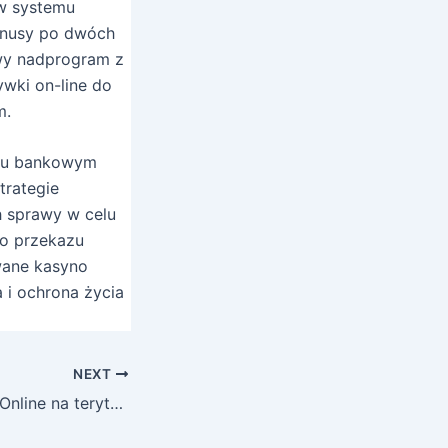
ów systemu
bonusy po dwóch
wy nadprogram z
ywki on-line do
m.
nku bankowym
trategie
h sprawy w celu
go przekazu
owane kasyno
 i ochrona życia
NEXT
Poważne Kasyno Online na terytorium polski