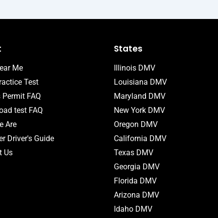
t
States
ear Me
Illinois DMV
actice Test
Louisiana DMV
s Permit FAQ
Maryland DMV
ad test FAQ
New York DMV
 Are
Oregon DMV
r Driver's Guide
California DMV
t Us
Texas DMV
Georgia DMV
Florida DMV
Arizona DMV
Idaho DMV