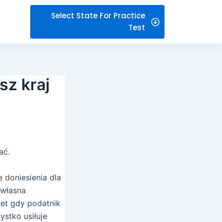
Select State For Practice
Test
sz kraj
ać.
doniesienia dla
 własna
wet gdy podatnik
stko usiłuje