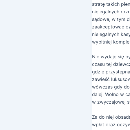
stratę takich pie
nielegalnych ro
sądowe, w tym d
zaakceptować ozn
nielegalnych kas
wybitniej komple
Nie wydaje się 
czasu tej dziewcz
gdzie przystępna
zawieść luksuso
wówczas gdy doko
dalej. Wolno w ca
w zwyczajowej s
Za do niej obsa
wpłat oraz oczyw