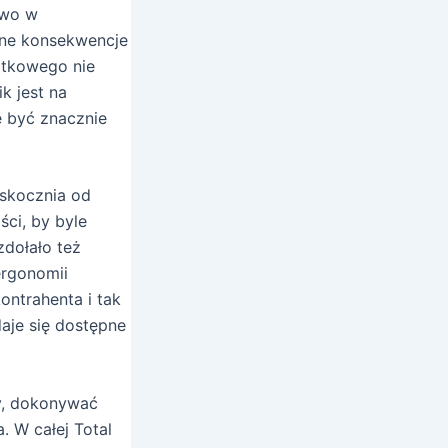
two w
lne konsekwencje
atkowego nie
k jest na
ę być znacznie
dskocznia od
ści, by byle
zdołało też
ergonomii
ntrahenta i tak
daje się dostępne
y, dokonywać
 W całej Total