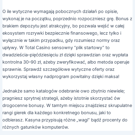
O ile wytyczne wymagają pobocznych działań po opisie,
wykonaj je na początku, poprzednio rozpoczniesz grę. Bonus z
brakiem depozytu jest atrakcyjny, bo pozwala wejść w całej
ekosystem rozrywki bezpiecznie finansowego, lecz tylko i
wyłącznie w takim przypadku, gdy rozumiesz normy oraz
upływy. W Total Casino sensowny “plik startowy” to
dwadzieścia–pięćdziesięciu zł dzięki sprawdzian oraz wypłata
kontrolna 30–90 zł, ażeby zweryfikować, albo metoda operuje
sprawnie. Sprawdź szczegółowe wytyczne oferty oraz
wykorzystaj własny nadprogram powitalny dzięki maksa!
Jednakże samo katalogów odebranie owo zbytnio niewiele;
pragniesz sprytnej strategii, ażeby istotnie skorzystać ów
drogocenne bonusy. W tamtym miejscu znajdziesz skrupulatne
rangi gierek dla każdego konkretnego bonusu, jaki to
odbierasz. Kasyna przypisują różne „wagi” bądź procenty do
różnych gatunków komputerów.