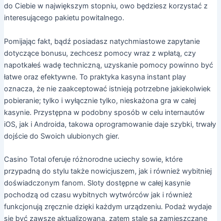
do Ciebie w największym stopniu, owo będziesz korzystać z
interesującego pakietu powitalnego.
Pomijając fakt, bądź posiadasz natychmiastowe zapytanie
dotyczące bonusu, zechcesz pomocy wraz z wpłatą, czy
napotkałeś wadę techniczną, uzyskanie pomocy powinno być
łatwe oraz efektywne. To praktyka kasyna instant play
oznacza, że nie zaakceptować istnieją potrzebne jakiekolwiek
pobieranie; tylko i wyłącznie tylko, nieskażona gra w całej
kasynie. Przystępna w podobny sposób w celu internautów
iOS, jak i Androida, takowa oprogramowanie daje szybki, trwały
dojście do Swoich ulubionych gier.
Casino Total oferuje różnorodne uciechy sowie, które
przypadną do stylu także nowicjuszem, jak i również wybitniej
doświadczonym fanom. Sloty dostępne w całej kasynie
pochodzą od czasu wybitnych wytwórców jak i również
funkcjonują zręcznie dzięki każdym urządzeniu. Podaż wydaje
się być zawsze aktualizowana, zatem stale są zamieszczane