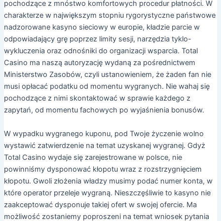
pochodzące z mnóstwo komfortowych procedur płatności. W
charakterze w największym stopniu rygorystyczne państwowe
nadzorowane kasyno sieciowy w europie, kładzie parcie w
odpowiadający grę poprzez limity sesji, narzędzia tyklo-
wykluczenia oraz odnośniki do organizacji wsparcia. Total
Casino ma naszą autoryzację wydaną za pośrednictwem
Ministerstwo Zasobów, czyli ustanowieniem, że żaden fan nie
musi opłacać podatku od momentu wygranych. Nie wahaj się
pochodzące z nimi skontaktować w sprawie każdego z
zapytań, od momentu fachowych po wyjaśnienia bonusów.
W wypadku wygranego kuponu, pod Twoje życzenie wolno
wystawić zatwierdzenie na temat uzyskanej wygranej. Gdyż
Total Casino wydaje się zarejestrowane w polsce, nie
powinniśmy dysponować kłopotu wraz z rozstrzygnięciem
kłopotu. Gwoli złożenia władzy musimy podać numer konta, w
które operator przeleje wygraną. Nieszczęśliwie to kasyno nie
zaakceptować dysponuje takiej ofert w swojej ofercie. Ma
możliwość zostaniemy poproszeni na temat wniosek pytania