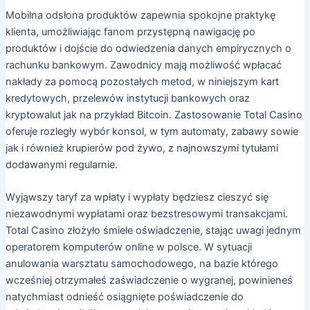
Mobilna odsłona produktów zapewnia spokojne praktykę
klienta, umożliwiając fanom przystępną nawigację po
produktów i dojście do odwiedzenia danych empirycznych o
rachunku bankowym. Zawodnicy mają możliwość wpłacać
nakłady za pomocą pozostałych metod, w niniejszym kart
kredytowych, przelewów instytucji bankowych oraz
kryptowalut jak na przykład Bitcoin. Zastosowanie Total Casino
oferuje rozległy wybór konsol, w tym automaty, zabawy sowie
jak i również krupierów pod żywo, z najnowszymi tytułami
dodawanymi regularnie.
Wyjąwszy taryf za wpłaty i wypłaty będziesz cieszyć się
niezawodnymi wypłatami oraz bezstresowymi transakcjami.
Total Casino złożyło śmiele oświadczenie, stając uwagi jednym
operatorem komputerów online w polsce. W sytuacji
anulowania warsztatu samochodowego, na bazie którego
wcześniej otrzymałeś zaświadczenie o wygranej, powinieneś
natychmiast odnieść osiągnięte poświadczenie do