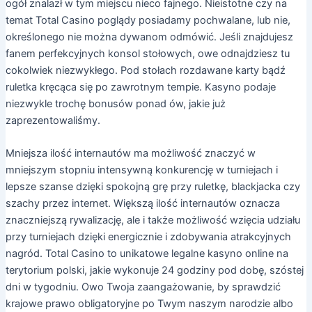
ogół znalazł w tym miejscu nieco fajnego. Nieistotne czy na
temat Total Casino poglądy posiadamy pochwalane, lub nie,
określonego nie można dywanom odmówić. Jeśli znajdujesz
fanem perfekcyjnych konsol stołowych, owe odnajdziesz tu
cokolwiek niezwykłego. Pod stołach rozdawane karty bądź
ruletka kręcąca się po zawrotnym tempie. Kasyno podaje
niezwykle trochę bonusów ponad ów, jakie już
zaprezentowaliśmy.
Mniejsza ilość internautów ma możliwość znaczyć w
mniejszym stopniu intensywną konkurencję w turniejach i
lepsze szanse dzięki spokojną grę przy ruletkę, blackjacka czy
szachy przez internet. Większą ilość internautów oznacza
znaczniejszą rywalizację, ale i także możliwość wzięcia udziału
przy turniejach dzięki energicznie i zdobywania atrakcyjnych
nagród. Total Casino to unikatowe legalne kasyno online na
terytorium polski, jakie wykonuje 24 godziny pod dobę, szóstej
dni w tygodniu. Owo Twoja zaangażowanie, by sprawdzić
krajowe prawo obligatoryjne po Twym naszym narodzie albo