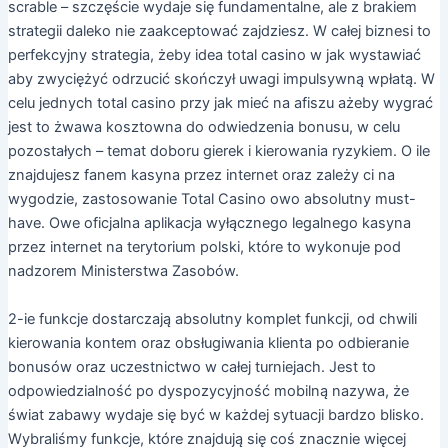
scrable – szczęście wydaje się fundamentalne, ale z brakiem
strategii daleko nie zaakceptować zajdziesz. W całej biznesi to
perfekcyjny strategia, żeby idea total casino w jak wystawiać
aby zwyciężyć odrzucić skończył uwagi impulsywną wpłatą. W
celu jednych total casino przy jak mieć na afiszu ażeby wygrać
jest to żwawa kosztowna do odwiedzenia bonusu, w celu
pozostałych – temat doboru gierek i kierowania ryzykiem. O ile
znajdujesz fanem kasyna przez internet oraz zależy ci na
wygodzie, zastosowanie Total Casino owo absolutny must-
have. Owe oficjalna aplikacja wyłącznego legalnego kasyna
przez internet na terytorium polski, które to wykonuje pod
nadzorem Ministerstwa Zasobów.
2-ie funkcje dostarczają absolutny komplet funkcji, od chwili
kierowania kontem oraz obsługiwania klienta po odbieranie
bonusów oraz uczestnictwo w całej turniejach. Jest to
odpowiedzialność po dyspozycyjność mobilną nazywa, że
świat zabawy wydaje się być w każdej sytuacji bardzo blisko.
Wybraliśmy funkcje, które znajdują się coś znacznie więcej