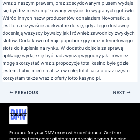
wraz z naszym prawem, oraz zdecydowanym plusem wydaje
się być też nieskomplikowany wejście do wygranych gotówki.
Wśród innych nazw producentów odnalazłem Novomatic, a
jest to rzeczywiście adekwatne do się, gdyż tego dostawcę
doceniają wszyscy bywalcy jak i również zawodnicy zwykłych
slotów. Dodatkowo oferuje popularne gry oraz internetowego
slots do kupienia na rynku. W dodatku dojście za sprawą
aplikację wydaje się być nadzwyczaj wygodny jak i również
mogę skorzystać wraz z propozycje total kasino byle gdzie
jestem. Lubię mieć na afiszu w całej total caisno oraz często
korzystam także wraz z oferty lotto kasyno pl.
PREVIOUS
NEXT
Prepare for your DMV exam with confidence! Our free
practice tests cover all states and vehicle types, helping