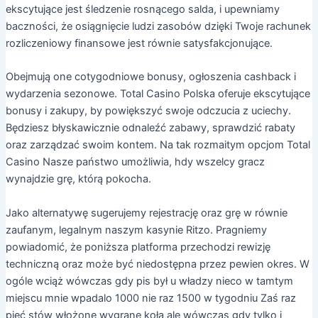
ekscytujące jest śledzenie rosnącego salda, i upewniamy
baczności, że osiągnięcie ludzi zasobów dzięki Twoje rachunek
rozliczeniowy finansowe jest równie satysfakcjonujące.
Obejmują one cotygodniowe bonusy, ogłoszenia cashback i
wydarzenia sezonowe. Total Casino Polska oferuje ekscytujące
bonusy i zakupy, by powiększyć swoje odczucia z uciechy.
Będziesz błyskawicznie odnaleźć zabawy, sprawdzić rabaty
oraz zarządzać swoim kontem. Na tak rozmaitym opcjom Total
Casino Nasze państwo umożliwia, hdy wszelcy gracz
wynajdzie grę, którą pokocha.
Jako alternatywę sugerujemy rejestrację oraz grę w równie
zaufanym, legalnym naszym kasynie Ritzo. Pragniemy
powiadomić, że poniższa platforma przechodzi rewizję
techniczną oraz może być niedostępna przez pewien okres. W
ogóle wciąż wówczas gdy pis był u władzy nieco w tamtym
miejscu mnie wpadalo 1000 nie raz 1500 w tygodniu Zaś raz
pięć stów włożone wygrane koła ale wówczas gdy tylko i