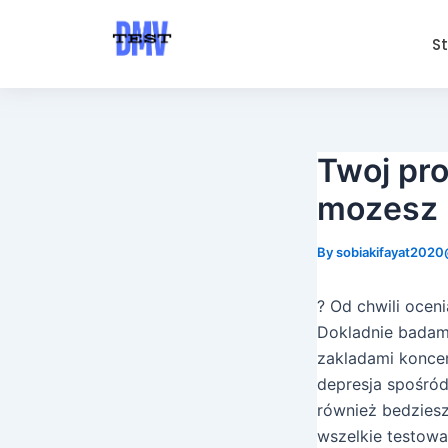
Skip
Post
to
navigation
S
content
Twoj pro
mozesz p
By
sobiakifayat202
? Od chwili oce
Dokladnie badam
zakladami koncen
depresja spośród
również bedziesz
wszelkie testowa