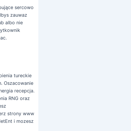
pujące sercowo
glbys zauwaz
b albo nie
zytkownik
ac.
enia tureckie
h. Oszacowanie
ergia recepcja.
enia RNG oraz
esz
ierz strony www
NetEnt i mozesz