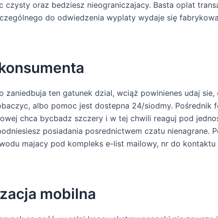
 czysty oraz bedziesz nieograniczajacy. Basta oplat trans
szczególnego do odwiedzenia wyplaty wydaje się fabrykow
 konsumenta
 zaniedbuja ten gatunek dzial, wciąż powinienes udaj sie,
zobaczyc, albo pomoc jest dostepna 24/siodmy. Pośrednik f
owej chca bycbadz szczery i w tej chwili reaguj pod jednos
podniesiesz posiadania posrednictwem czatu nienagrane.
odu majacy pod kompleks e-list mailowy, nr do kontaktu
zacja mobilna