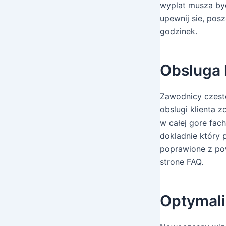
wyplat musza byc
upewnij sie, po
godzinek.
Obsluga
Zawodnicy czesto
obslugi klienta 
w całej gore fach
dokladnie który 
poprawione z pow
strone FAQ.
Optymali