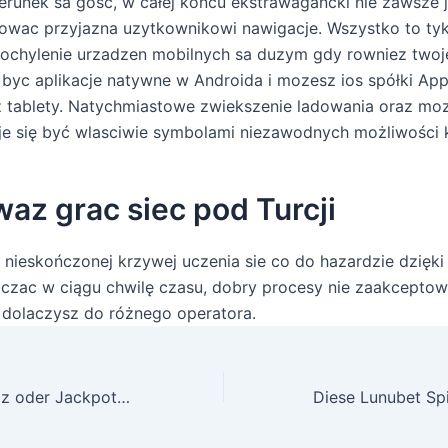
unek sa gość, w całej koncu ekstrawagancki nie zawsze j
owac przyjazna uzytkownikowi nawigacje. Wszystko to tyk
pochylenie urzadzen mobilnych sa duzym gdy rowniez twoj
yc aplikacje natywne w Androida i mozesz ios spółki App
z tablety. Natychmiastowe zwiekszenie ladowania oraz m
je się być wlasciwie symbolami niezawodnych możliwości
waz grac siec pod Turcji
 nieskończonej krzywej uczenia sie co do hazardzie dzięki
aczac w ciągu chwilę czasu, dobry procesy nie zaakceptow
k dolaczysz do różnego operatora.
DruckGluck, Wildz oder Jackpotpiraten werden 2026 unsre verlasslichsten Empfehlungen z. hd. diesseitigen sicheren Einstieg