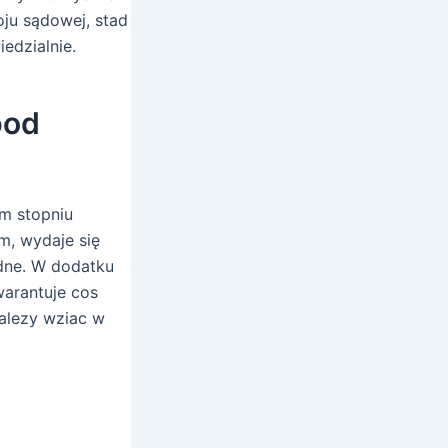
oju sądowej, stad
edzialnie.
pod
ym stopniu
m, wydaje się
dne. W dodatku
warantuje cos
nalezy wziac w