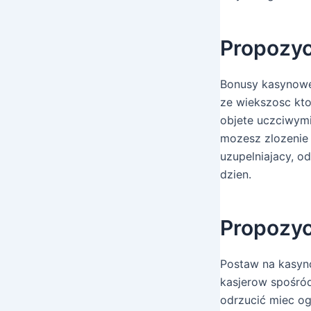
Propozy
Bonusy kasynowe 
ze wiekszosc kto
objete uczciwymi
mozesz zlozenie
uzupelniajacy, 
dzien.
Propozyc
Postaw na kasyno
kasjerow spośród
odrzucić miec og