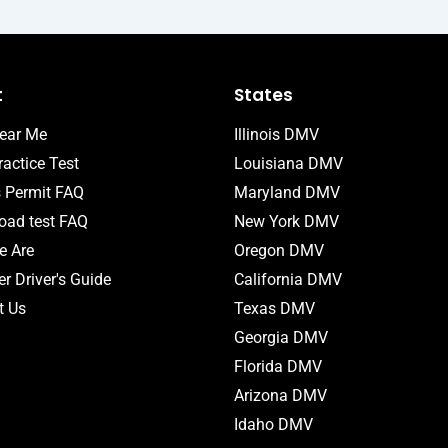
t
States
ear Me
Illinois DMV
actice Test
Louisiana DMV
s Permit FAQ
Maryland DMV
ad test FAQ
New York DMV
 Are
Oregon DMV
r Driver's Guide
California DMV
t Us
Texas DMV
Georgia DMV
Florida DMV
Arizona DMV
Idaho DMV