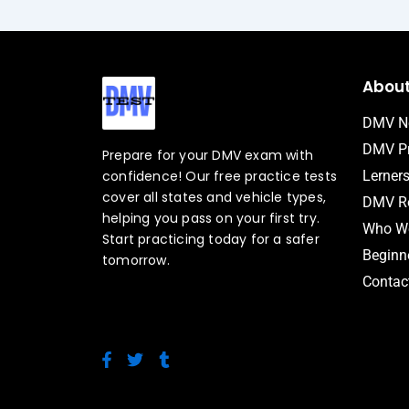
Abou
DMV N
DMV Pr
Prepare for your DMV exam with
confidence! Our free practice tests
Lerner
cover all states and vehicle types,
DMV Ro
helping you pass on your first try.
Who We
Start practicing today for a safer
Beginne
tomorrow.
Contac
F
T
T
a
w
u
c
i
m
e
t
b