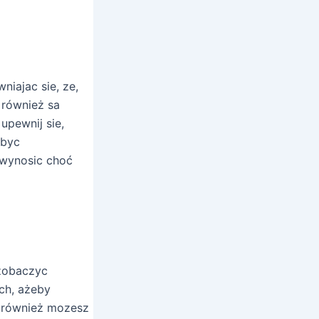
iajac sie, ze,
 również sa
upewnij sie,
 byc
 wynosic choć
 zobaczyc
ch, ażeby
i również mozesz