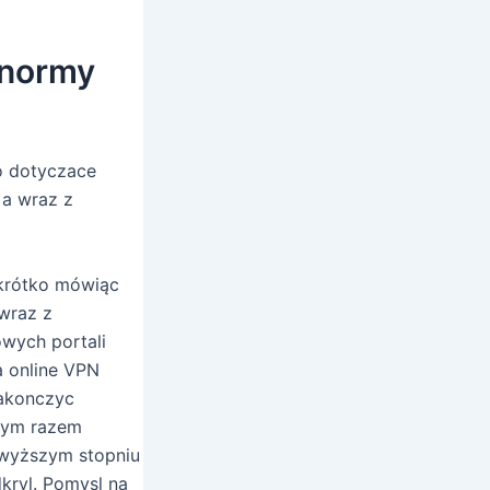
 normy
o dotyczace
 a wraz z
 krótko mówiąc
wraz z
wych portali
a online VPN
zakonczyc
żdym razem
jwyższym stopniu
kryl. Pomysl na