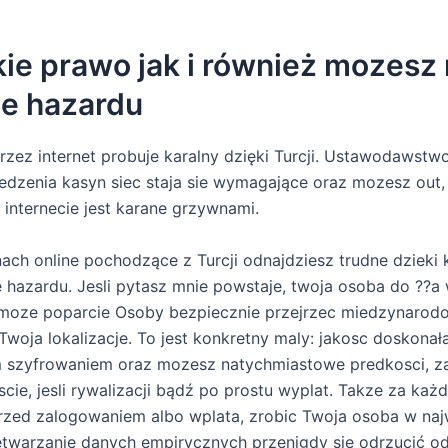
kie prawo jak i również mozesz
e hazardu
zez internet probuje karalny dzięki Turcji. Ustawodawstw
dzenia kasyn siec staja sie wymagające oraz mozesz out,
internecie jest karane grzywnami.
ach online pochodzące z Turcji odnajdziesz trudne dzieki
hazardu. Jesli pytasz mnie powstaje, twoja osoba do ??a 
moze poparcie Osoby bezpiecznie przejrzec miedzynarodo
Twoja lokalizacje. To jest konkretny maly: jakosc doskonał
m szyfrowaniem oraz mozesz natychmiastowe predkosci, 
cie, jesli rywalizacji bądź po prostu wyplat. Takze za ka
przed zalogowaniem albo wplata, zrobic Twoja osoba w na
twarzanie danych empirycznych przenigdy sie odrzucić od