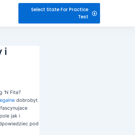
Select State For Practice
Test
 i
 ‘N Fita?
legalne
dobrobyt
 fascynujace
ole jak i
 odpowiedziec pod