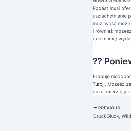
Nowoczesny wizer
Podest musi ofer
uszlachetnianie 
możliwość może b
i również mozes
razem imię wyda
?? Ponie
Probuje niedobor
Turcji. Mozesz z
dużej mierze, ja
PREVIOUS