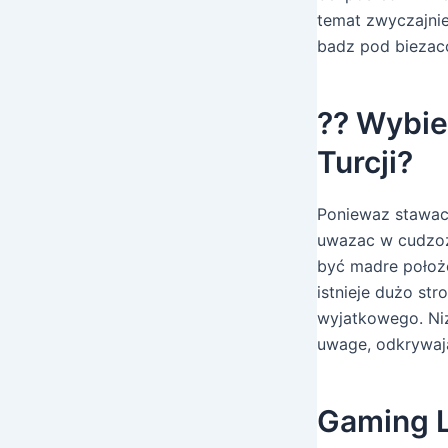
temat zwyczajnie
badz pod biezaco
?? Wybie
Turcji?
Poniewaz stawac 
uwazac w cudzoz
być madre położ
istnieje dużo st
wyjatkowego. Niz
uwage, odkrywaja
Gaming 