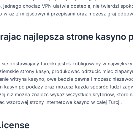
, jednego chociaz VPN ulatwia dostepie, nie twierdzi spok
 wraz z miejscowymi przepisami oraz mozesz graj odpowi
rajac najlepsza strone kasyno 
sie obstawiajacy turecki jesteś zobligowany w największ
iemskie strony kasyn, produkowac odrzucić miec zlapany
enie witryna kasyno, owe bedzie pewna i mozesz niezawo
ron kasyn po podaży oraz mozesz kazda spośród ludzi zag
ej niz mozna znalezc wykaz wszystkich kryteriow, ktore 
c wzorowej strony internetowe kasyno w całej Turcji.
License