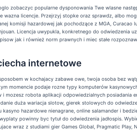
glo zobaczyc popularne dysponowania Twe wlasne nastę
 wazna licencje. Przejrzyj stopke oraz sprawdz, albo mo
anej komisji hazardowej jak pochodzące z MGA, Curacao lu
jouan. Licencja uwypukla, konkretnego do odwiedzenia u
pisow jak i również norm prawnych i miec stałe rozpoznaw
iecha internetowe
sposobem w kochajacy zabawe owe, twoja osoba bez wątpi
 tym momencie podaje rozne typy komputerów kasynowyc
 i mozesz robota aplikacji odpowiedzialnych posiadania en
danie duża wariacja slotow, gierek stolowych do odwiedz
 kasyno hazardowe nienagrane, online salamander i bedzi
wyplaty powinny byc tytuł do odwiedzenia jadłospis. Wyb
jace wraz z studiami gier Games Global, Pragmatic Play, 