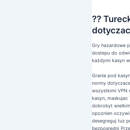
?? Turec
dotyczac
Gry hazardowe pr
dostepu do odwie
każdymi kasyn w 
Granie pod kasyn
normy dotyczace 
wszystkimi VPN 
kasyn, maskujac 
dobrobyt wielki
opoznien oczywis
desegreguj tuz 
bezposredni Prze