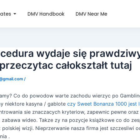
tates
DMV Handbook
DMV Near Me
cedura wydaje się prawdziwy
rzeczytac całokształt tutaj
0@gmail.com
/
niamy? Co do powodow warte zachodu wierzyc po Gambling
y niektore kasyna / gablote
czy Sweet Bonanza 1000 jest 
trowania sie znaczacych kryteriow, zapewnic pewne oraz
 zabawa wideo. Takze zy na pozycje książkowe co do zesp
 polskiej wizji. Nieprzerwanie nasza firma jest szczesliwi
nia .