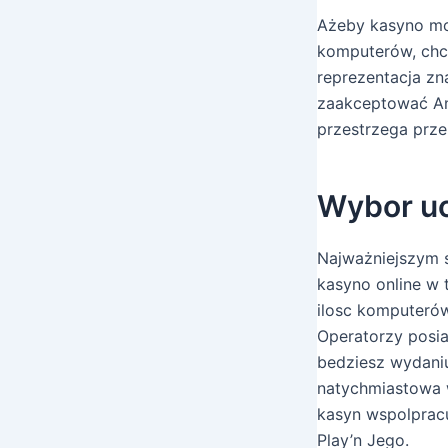
Ażeby kasyno mo
komputerów, chce
reprezentacja zn
zaakceptować An
przestrzega prze
Wybor uc
Najważniejszym 
kasyno online w
ilosc komputerów
Operatorzy posia
bedziesz wydaniu
natychmiastowa 
kasyn wspolpracu
Play’n Jego.