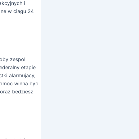
akcyjnych i
ane w ciagu 24
 oby zespol
ederalny etapie
tki alarmujacy,
 Pomoc winna byc
 oraz bedziesz